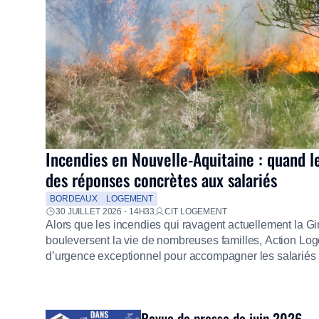
Incendies en Nouvelle-Aquitaine : quand l
des réponses concrètes aux salariés
BORDEAUX
LOGEMENT
30 JUILLET 2026 - 14H33
CIT LOGEMENT
Alors que les incendies qui ravagent actuellement la G
bouleversent la vie de nombreuses familles, Action Loge
d’urgence exceptionnel pour accompagner les salariés s
mission d’utilité sociale, le Groupe mobilise immédiate
proposer un diagnostic personnalisé, des aides financiè
premières dépenses, […]
Revue de presse de juin 2026