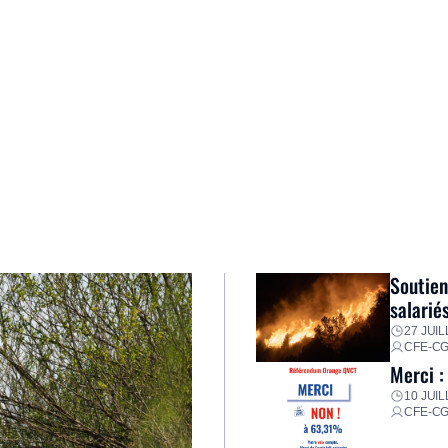
Soutien
salarié
27 JUIL
CFE-C
Merci :
10 JUIL
CFE-C