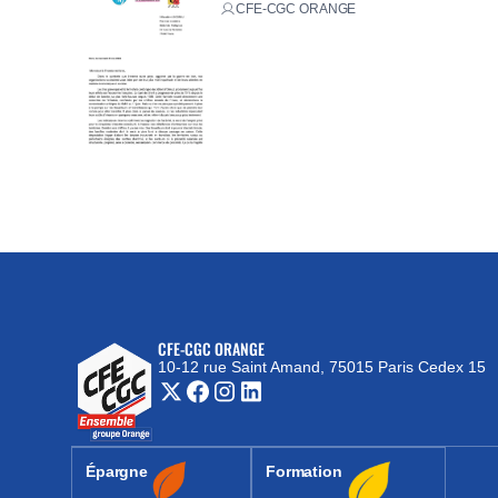
CFE-CGC ORANGE
CFE-CGC ORANGE
10-12 rue Saint Amand, 75015 Paris Cedex 15
(nouvelle fenêtre)
Épargne
Formation
(nouvelle fenêtre)
(nouvelle fenêtre)