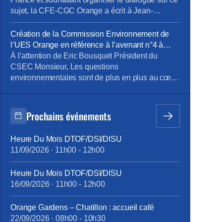
sujet, la CFE-CGC Orange a écrit à Jean-
François Fallacher. Objet : programme Orange
Carbone d’Orange France et lancement d’une
Création de la Commission Environnement de
offre de Smart TV pour les Jeux Olympiques de
l’UES Orange en référence à l’avenant n°4 à
Paris Monsieur, En décembre dernier, vous avez
l’accord portant sur le dialogue social au sein de
À l’attention de Eric Bousquet Président du
présenté le lancement du programme carbone
l’UES Orange _ document du 24 octobre 2023
CSEC Monsieur, Les questions
[…]
environnementales sont de plus en plus au cœur
des orientations stratégiques des entreprises.
Orange est bien sûr très concernée par ces
questions et comme l’a mentionné Mr JF
Prochains événements
Fallacher dans le Live « Lancement du
programme Carbone » du 6/12 dernier, « c’est
Heure Du Mois DTOF/DSI/DISU
une priorité absolue […]
11/09/2026
·
11h00
-
12h00
Heure Du Mois DTOF/DSI/DISU
16/09/2026
·
11h00
-
12h00
Orange Gardens – Chatillon : accueil café
22/09/2026
·
08h00
-
10h30