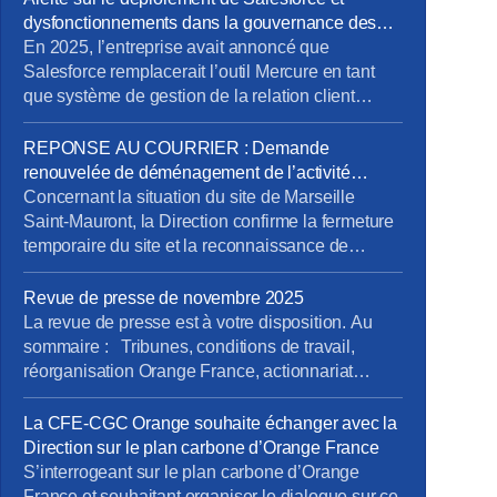
dysfonctionnements dans la gouvernance des
projets métiers
En 2025, l’entreprise avait annoncé que
Salesforce remplacerait l’outil Mercure en tant
que système de gestion de la relation client
(CRM). À cette occasion, la Direction Pro-PME et
la Direction du Système d’Information (DSI)
REPONSE AU COURRIER : Demande
avaient sollicité chaque métier pour élaborer un
renouvelée de déménagement de l’activité
cahier des charges rigoureux, destiné à prendre
tertiaire du site de Marseille Saint-Mauront
Concernant la situation du site de Marseille
en compte les besoins terrain spécifiques de […]
Saint-Mauront, la Direction confirme la fermeture
temporaire du site et la reconnaissance de
risques graves pour la sécurité des salariés,
mais ne répond pas à l’exigence essentielle
Revue de presse de novembre 2025
formulée par la CFE-CGC Orange : une décision
La revue de presse est à votre disposition. Au
claire et définitive sur le non-retour des activités
sommaire : Tribunes, conditions de travail,
tertiaires. {loadmoduleid 245}
réorganisation Orange France, actionnariat
reponse_courrier_cfe-cgc_saint-
salarial, vente SFR, opérateurs satellitaires. Pour
mauront_9janv26.pdf Retrouvez le […]
la consulter : revue de presse de novembre Pour
La CFE-CGC Orange souhaite échanger avec la
vous abonner gratuitement : s’abonner Vous
Direction sur le plan carbone d’Orange France
pouvez lire les articles au fil de leur publication
S’interrogeant sur le plan carbone d’Orange
en rubrique Revue de presse, mais […]
France et souhaitant organiser le dialogue sur ce