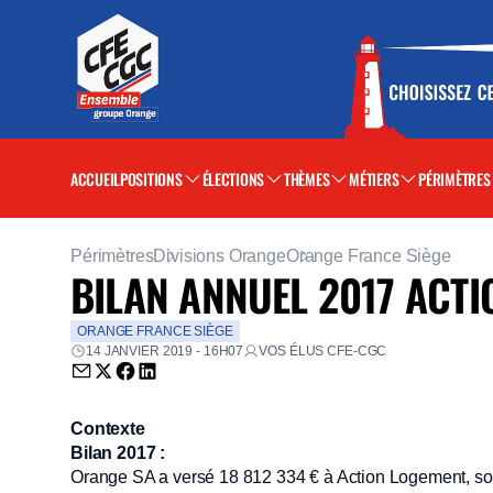
ACCUEIL
POSITIONS
ÉLECTIONS
THÈMES
MÉTIERS
PÉRIMÈTRES
Périmètres
Divisions Orange
Orange France Siège
BILAN ANNUEL 2017 ACT
ORANGE FRANCE SIÈGE
14 JANVIER 2019 - 16H07
VOS ÉLUS CFE-CGC
Envoyer par email (nouvelle fenêtre)
Partager sur Twitter (nouvelle fenêtre)
Partager sur Facebook (nouvelle fenêtre)
Partager sur LinkedIn (nouvelle fenêtre)
Contexte
Bilan 2017 :
Orange SA a versé 18 812 334 € à Action Logement, soi