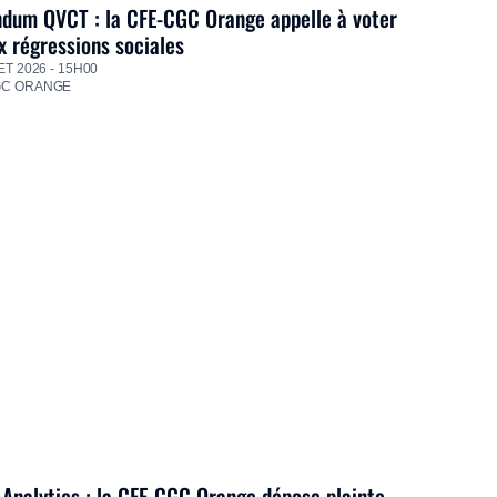
dum QVCT : la CFE-CGC Orange appelle à voter
 régressions sociales
ET 2026 - 15H00
GC ORANGE
Analytics : la CFE-CGC Orange dépose plainte