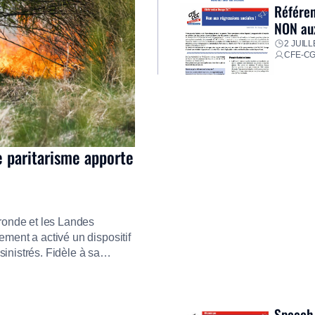
Référen
NON aux
2 JUILL
CFE-C
e paritarisme apporte
ironde et les Landes
ment a activé un dispositif
inistrés. Fidèle à sa
ment ses équipes afin de
res pour faire face aux
Speech 