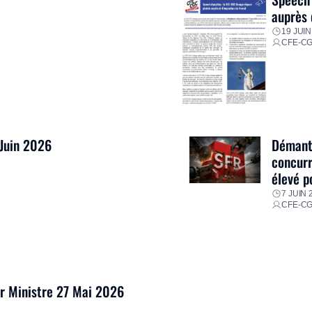
auprès 
19 JUIN
CFE-C
 Juin 2026
Démantè
concurr
élevé p
7 JUIN 
CFE-C
er Ministre 27 Mai 2026