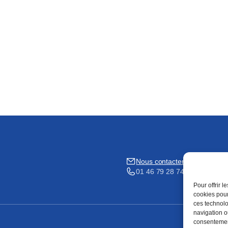
Nous contacter
01 46 79 28 74
Pour offrir 
cookies pour
ces technolo
navigation ou
consentement