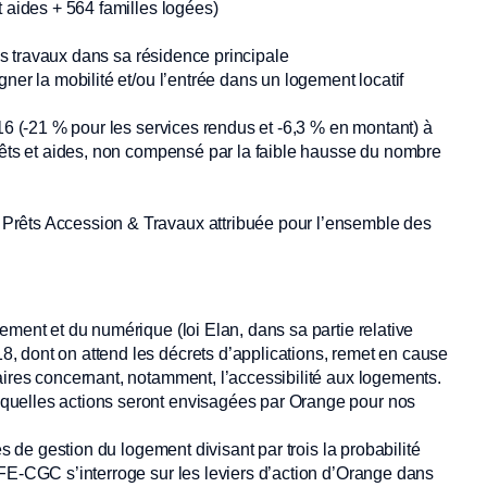
t aides + 564 familles logées)
es travaux dans sa résidence principale
er la mobilité et/ou l’entrée dans un logement locatif
016 (-21 % pour les services rendus et -6,3 % en montant) à
prêts et aides, non compensé par la faible hausse du nombre
Prêts Accession & Travaux attribuée pour l’ensemble des
ement et du numérique (loi Elan, dans sa partie relative
 dont on attend les décrets d’applications, remet en cause
aires concernant, notamment, l’accessibilité aux logements.
quelles actions seront envisagées par Orange pour nos
es de gestion du logement divisant par trois la probabilité
CFE-CGC s’interroge sur les leviers d’action d’Orange dans