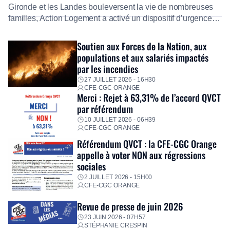
Gironde et les Landes bouleversent la vie de nombreuses
familles, Action Logement a activé un dispositif d’urgence
exceptionnel pour accompagner les salariés sinistrés.
Fidèle à sa mission d’utilité sociale, le Groupe mobilise
Soutien aux Forces de la Nation, aux
immédiatement ses équipes afin de proposer un diagnostic
populations et aux salariés impactés
personnalisé, des aides financières pour faire face aux
par les incendies
premières dépenses, […]
27 JUILLET 2026 - 16H30
CFE-CGC ORANGE
Merci : Rejet à 63,31% de l’accord QVCT
par référendum
10 JUILLET 2026 - 06H39
CFE-CGC ORANGE
Référendum QVCT : la CFE-CGC Orange
appelle à voter NON aux régressions
sociales
2 JUILLET 2026 - 15H00
CFE-CGC ORANGE
Revue de presse de juin 2026
23 JUIN 2026 - 07H57
STÉPHANIE CRESPIN