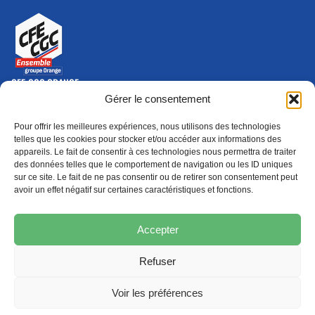
CFE-CGC ORANGE
10-12 rue Saint Amand, 75015 Paris Cedex 15
Gérer le consentement
(nouvelle fenêtre)
Nous contacter
Pour offrir les meilleures expériences, nous utilisons des technologies
01 46 79 28 74
telles que les cookies pour stocker et/ou accéder aux informations des
appareils. Le fait de consentir à ces technologies nous permettra de traiter
S'ABONNER
ADHÉRER
des données telles que le comportement de navigation ou les ID uniques
(NOUVELLE FENÊTRE)
sur ce site. Le fait de ne pas consentir ou de retirer son consentement peut
avoir un effet négatif sur certaines caractéristiques et fonctions.
Épargne
Formation
(nouvelle fenêtre)
(nouvelle fenêtre)
Accepter
Refuser
MENTIONS LÉGALES
PROTECTION DES DONNÉES
POLITIQUE DE COOKIES
Voir les préférences
© 2026 CFE-CGC Orange