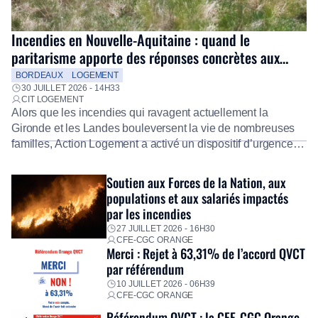
Incendies en Nouvelle-Aquitaine : quand le
paritarisme apporte des réponses concrètes aux
salariés
BORDEAUX
LOGEMENT
30 JUILLET 2026 - 14H33
CIT LOGEMENT
Alors que les incendies qui ravagent actuellement la
Gironde et les Landes bouleversent la vie de nombreuses
familles, Action Logement a activé un dispositif d’urgence
exceptionnel pour accompagner les salariés sinistrés.
Fidèle à sa mission d’utilité sociale, le Groupe mobilise
Soutien aux Forces de la Nation, aux
immédiatement ses équipes afin de proposer un diagnostic
populations et aux salariés impactés
personnalisé, des aides financières pour faire face aux
par les incendies
premières dépenses, […]
27 JUILLET 2026 - 16H30
CFE-CGC ORANGE
Merci : Rejet à 63,31% de l’accord QVCT
par référendum
10 JUILLET 2026 - 06H39
CFE-CGC ORANGE
Référendum QVCT : la CFE-CGC Orange