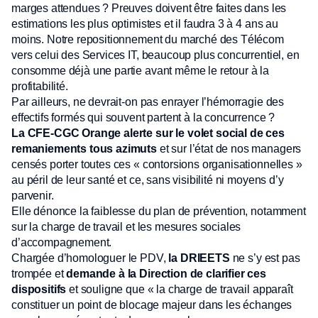
marges attendues ? Preuves doivent être faites dans les
estimations les plus optimistes et il faudra 3 à 4 ans au
moins. Notre repositionnement du marché des Télécom
vers celui des Services IT, beaucoup plus concurrentiel, en
consomme déjà une partie avant même le retour à la
profitabilité.
Par ailleurs, ne devrait-on pas enrayer l’hémorragie des
effectifs formés qui souvent partent à la concurrence ?
La CFE-CGC Orange alerte sur le volet social de ces
remaniements tous azimuts
et sur l’état de nos managers
censés porter toutes ces « contorsions organisationnelles »
au péril de leur santé et ce, sans visibilité ni moyens d’y
parvenir.
Elle dénonce la faiblesse du plan de prévention, notamment
sur la charge de travail et les mesures sociales
d’accompagnement.
Chargée d’homologuer le PDV,
la DRIEETS
ne s’y est pas
trompée et
demande à la Direction de clarifier ces
dispositifs
et souligne que « la charge de travail apparaît
constituer un point de blocage majeur dans les échanges