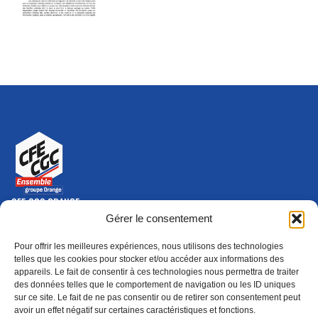
CFE-CGC ORANGE
10-12 rue Saint Amand, 75015 Paris Cedex 15
Gérer le consentement
(nouvelle fenêtre)
Nous contacter
Pour offrir les meilleures expériences, nous utilisons des technologies
01 46 79 28 74
telles que les cookies pour stocker et/ou accéder aux informations des
appareils. Le fait de consentir à ces technologies nous permettra de traiter
S'ABONNER
ADHÉRER
des données telles que le comportement de navigation ou les ID uniques
(NOUVELLE FENÊTRE)
sur ce site. Le fait de ne pas consentir ou de retirer son consentement peut
avoir un effet négatif sur certaines caractéristiques et fonctions.
Épargne
Formation
(nouvelle fenêtre)
(nouvelle fenêtre)