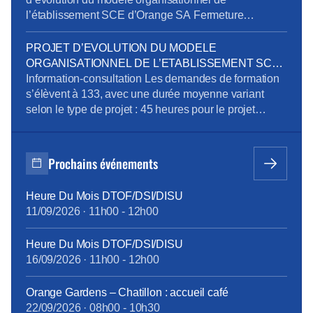
l’établissement SCE d’Orange SA Fermeture
exceptionnelle de certains sites tertiaires dans le
cadre du plan de sobriété énergétique Mandatement
PROJET D’EVOLUTION DU MODELE
de la CPRPPST : Politique Voyage, Remisage
ORGANISATIONNEL DE L’ETABLISSEMENT SCE
Véhicule, Situation de la prévention de l’addiction au
D’ORANGE SA
Information-consultation Les demandes de formation
sein du groupe Orange Pour télécharger le […]
s’élèvent à 133, avec une durée moyenne variant
selon le type de projet : 45 heures pour le projet
emploi, 515 heures pour la reconversion, et 90 heures
pour la création d’entreprise. Des ateliers en
présentiel ont été organisés pour aider les volontaires
Prochains événements
à développer leurs compétences, avec des
thématiques […]
Heure Du Mois DTOF/DSI/DISU
11/09/2026
·
11h00
-
12h00
Heure Du Mois DTOF/DSI/DISU
16/09/2026
·
11h00
-
12h00
Orange Gardens – Chatillon : accueil café
22/09/2026
·
08h00
-
10h30