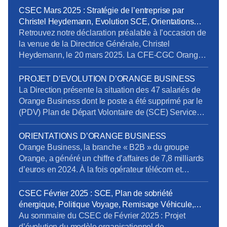
CSEC Mars 2025 : Stratégie de l’entreprise par
Christel Heydemann, Evolution SCE, Orientations
Orange Business
Retrouvez notre déclaration préalable à l’occasion de
la venue de la Directrice Générale, Christel
Heydemann, le 20 mars 2025. La CFE-CGC Orange
l’a interpellée sur plusieurs sujets issus de l’enquête
de la Commission Nationale de Prévention et de
PROJET D’EVOLUTION D’ORANGE BUSINESS
Sécurité (CNPS) : La situation de RPS et un suicide
La Direction présente la situation des 47 salariés de
reconnu en accident du travail La dégradation […]
Orange Business dont le poste a été supprimé par le
(PDV) Plan de Départ Volontaire de (SCE) Services
de Communication Entreprise) sans qu’ils aient été
volontaires. Rappelons en effet que la Direction s’était
ORIENTATIONS D’ORANGE BUSINESS
engagée à retrouver des postes pour tous les salariés
Orange Business, la branche « B2B » du groupe
impactés. Au 20 mars […]
Orange, a généré un chiffre d’affaires de 7,8 milliards
d’euros en 2024. À la fois opérateur télécom et
intégrateur numérique, elle sert une clientèle
mondiale via trois canaux : Entreprises France,
CSEC Février 2025 : SCE, Plan de sobriété
Grands Clients France et International. Ses services
énergique, Politique Voyage, Remisage Véhicule,
se répartissent en trois segments : Télécom, Digital et
Addictions
Au sommaire du CSEC de Février 2025 : Projet
Intégration. […]
d’évolution du modèle organisationnel de