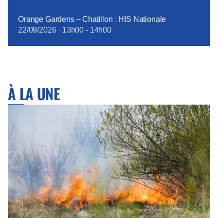
Orange Gardens – Chatillon : HIS Nationale
22/09/2026
·
13h00
-
14h00
À LA UNE