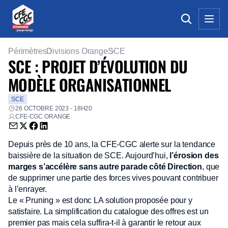
Périmètres
Divisions Orange
SCE
SCE : PROJET D’ÉVOLUTION DU
MODÈLE ORGANISATIONNEL
SCE
26 OCTOBRE 2023 - 18H20
CFE-CGC ORANGE
Envoyer par email (nouvelle fenêtre)
Partager sur Twitter (nouvelle fenêtre)
Partager sur Facebook (nouvelle fenêtre)
Partager sur LinkedIn (nouvelle fenêtre)
Depuis près de 10 ans, la CFE-CGC alerte sur la tendance
baissière de la situation de SCE. Aujourd’hui,
l’érosion des
marges s’accélère sans autre parade côté Direction
, que
de supprimer une partie des forces vives pouvant contribuer
à l’enrayer.
Le « Pruning » est donc LA solution proposée pour y
satisfaire. La simplification du catalogue des offres est un
premier pas mais cela suffira-t-il à garantir le retour aux