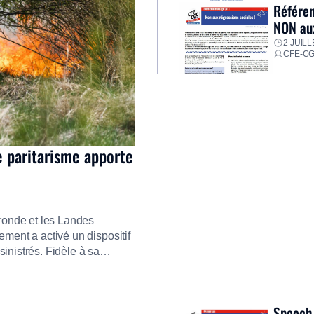
Référen
NON aux
2 JUILL
CFE-C
e paritarisme apporte
ironde et les Landes
ment a activé un dispositif
inistrés. Fidèle à sa
ment ses équipes afin de
res pour faire face aux
Speech 