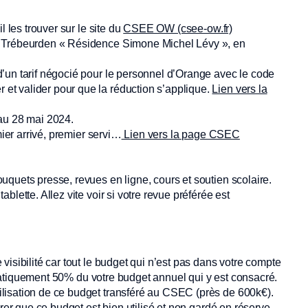
l les trouver sur le site du
CSEE OW (csee-ow.fr)
e Trébeurden « Résidence Simone Michel Lévy », en
’un tarif négocié pour le personnel d’Orange avec le code
t valider pour que la réduction s’applique.
Lien vers la
’au 28 mai 2024.
mier arrivé, premier servi…
Lien vers la page CSEC
quets presse, revues en ligne, cours et soutien scolaire.
lette. Allez vite voir si votre revue préférée est
isibilité car tout le budget qui n’est pas dans votre compte
 pratiquement 50% du votre budget annuel qui y est consacré.
lisation de ce budget transféré au CSEC (près de 600k€).
urer que ce budget est bien utilisé et non gardé en réserve