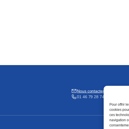
Nous contacter
01 46 79 28 74
Pour offrir 
cookies pour
ces technolo
navigation ou
consentement