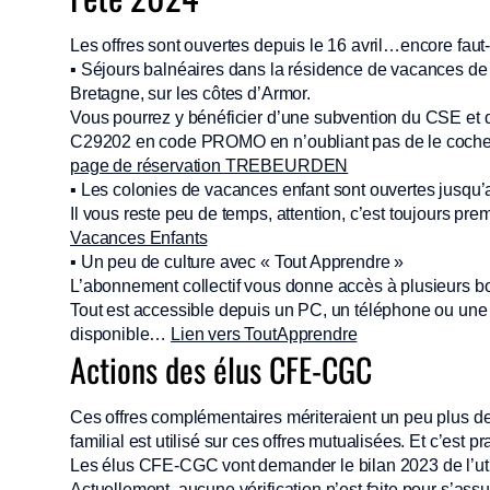
Les offres sont ouvertes depuis le 16 avril…encore faut-i
▪ Séjours balnéaires dans la résidence de vacances d
Bretagne, sur les côtes d’Armor.
Vous pourrez y bénéficier d’une subvention du CSE et d
C29202 en code PROMO en n’oubliant pas de le cocher e
page de réservation TREBEURDEN
▪ Les colonies de vacances enfant sont ouvertes jusqu
Il vous reste peu de temps, attention, c’est toujours pre
Vacances Enfants
▪ Un peu de culture avec « Tout Apprendre »
L’abonnement collectif vous donne accès à plusieurs bou
Tout est accessible depuis un PC, un téléphone ou une tab
disponible…
Lien vers ToutApprendre
Actions des élus CFE-CGC
Ces offres complémentaires mériteraient un peu plus de v
familial est utilisé sur ces offres mutualisées. Et c’est
Les élus CFE-CGC vont demander le bilan 2023 de l’uti
Actuellement, aucune vérification n’est faite pour s’ass