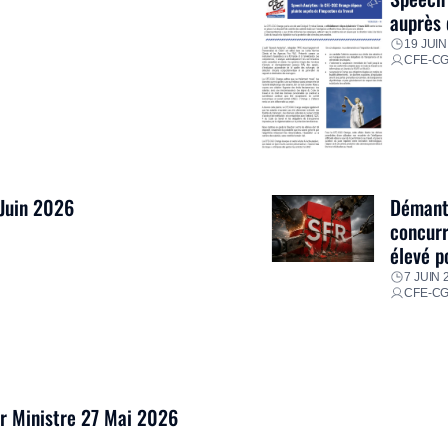
auprès 
19 JUIN
CFE-C
 Juin 2026
Démantè
concurr
élevé p
7 JUIN 
CFE-C
er Ministre 27 Mai 2026