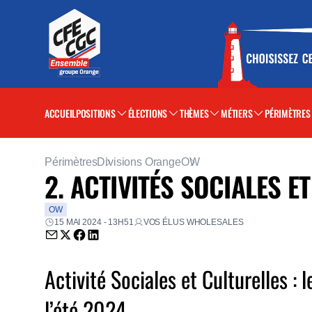
ACCUEIL
POSITIONS
ÉLECTIONS
THÈMES
MÉTIERS
PÉRIMÈTRES
Périmètres
Divisions Orange
OW
2. ACTIVITÉS SOCIALES E
OW
15 MAI 2024 - 13H51
VOS ÉLUS WHOLESALES
Envoyer par email (nouvelle fenêtre)
Partager sur Twitter (nouvelle fenêtre)
Partager sur Facebook (nouvelle fenêtre)
Partager sur LinkedIn (nouvelle fenêtre)
Activité Sociales et Culturelles :
l’été 2024