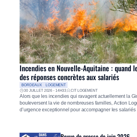
Incendies en Nouvelle-Aquitaine : quand l
des réponses concrètes aux salariés
BORDEAUX
LOGEMENT
30 JUILLET 2026 - 14H33
CIT LOGEMENT
Alors que les incendies qui ravagent actuellement la G
bouleversent la vie de nombreuses familles, Action Loge
d’urgence exceptionnel pour accompagner les salariés s
mission d’utilité sociale, le Groupe mobilise immédiate
proposer un diagnostic personnalisé, des aides financiè
premières dépenses, […]
Revue de presse de juin 2026