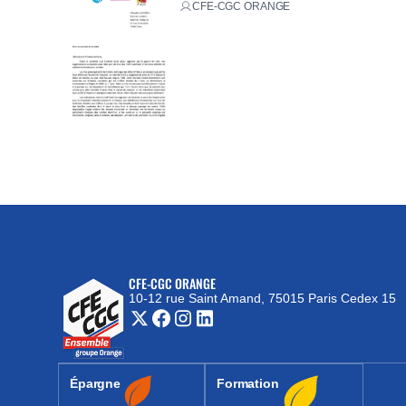
CFE-CGC ORANGE
CFE-CGC ORANGE
10-12 rue Saint Amand, 75015 Paris Cedex 15
(nouvelle fenêtre)
Épargne
Formation
(nouvelle fenêtre)
(nouvelle fenêtre)