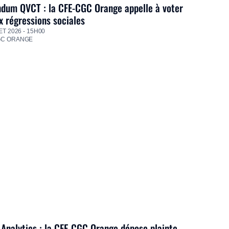
dum QVCT : la CFE-CGC Orange appelle à voter
 régressions sociales
ET 2026 - 15H00
GC ORANGE
Analytics : la CFE-CGC Orange dépose plainte