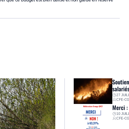
Soutien
salarié
27 JUIL
CFE-C
Merci :
10 JUIL
CFE-C