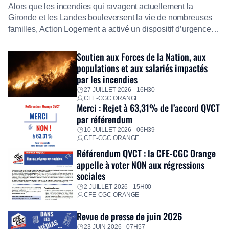
Alors que les incendies qui ravagent actuellement la
Gironde et les Landes bouleversent la vie de nombreuses
familles, Action Logement a activé un dispositif d’urgence
exceptionnel pour accompagner les salariés sinistrés.
Fidèle à sa mission d’utilité sociale, le Groupe mobilise
Soutien aux Forces de la Nation, aux
immédiatement ses équipes afin de proposer un diagnostic
populations et aux salariés impactés
personnalisé, des aides financières pour faire face aux
par les incendies
premières dépenses, […]
27 JUILLET 2026 - 16H30
CFE-CGC ORANGE
Merci : Rejet à 63,31% de l’accord QVCT
par référendum
10 JUILLET 2026 - 06H39
CFE-CGC ORANGE
Référendum QVCT : la CFE-CGC Orange
appelle à voter NON aux régressions
sociales
2 JUILLET 2026 - 15H00
CFE-CGC ORANGE
Revue de presse de juin 2026
23 JUIN 2026 - 07H57