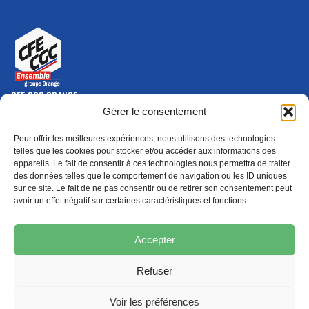
CFE-CGC ORANGE
10-12 rue Saint Amand, 75015 Paris Cedex 15
Gérer le consentement
(nouvelle fenêtre)
Nous contacter
Pour offrir les meilleures expériences, nous utilisons des technologies
01 46 79 28 74
telles que les cookies pour stocker et/ou accéder aux informations des
appareils. Le fait de consentir à ces technologies nous permettra de traiter
S'ABONNER
ADHÉRER
des données telles que le comportement de navigation ou les ID uniques
(NOUVELLE FENÊTRE)
sur ce site. Le fait de ne pas consentir ou de retirer son consentement peut
avoir un effet négatif sur certaines caractéristiques et fonctions.
Épargne
Formation
(nouvelle fenêtre)
(nouvelle fenêtre)
Accepter
Refuser
MENTIONS LÉGALES
PROTECTION DES DONNÉES
POLITIQUE DE COOKIES
Voir les préférences