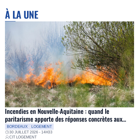
À LA UNE
Incendies en Nouvelle-Aquitaine : quand le
paritarisme apporte des réponses concrètes aux
salariés
BORDEAUX
LOGEMENT
30 JUILLET 2026 - 14H33
CIT LOGEMENT