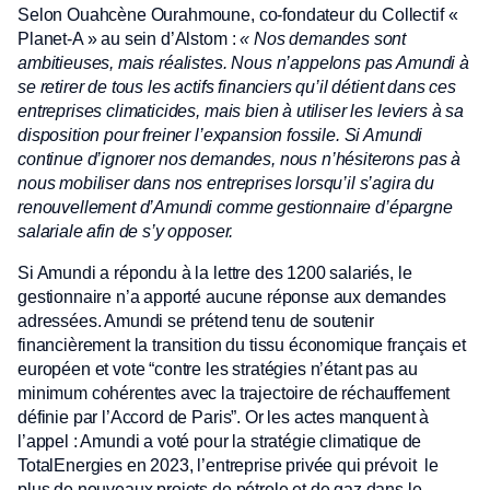
Selon Ouahcène Ourahmoune, co-fondateur du Collectif «
Planet-A » au sein d’Alstom :
« Nos demandes sont
ambitieuses, mais réalistes. Nous n’appelons pas Amundi à
se retirer de tous les actifs financiers qu’il détient dans ces
entreprises climaticides, mais bien à utiliser les leviers à sa
disposition pour freiner l’expansion fossile. Si Amundi
continue d’ignorer nos demandes, nous n’hésiterons pas à
nous mobiliser dans nos entreprises lorsqu’il s’agira du
renouvellement d’Amundi comme gestionnaire d’épargne
salariale afin de s’y opposer.
Si Amundi a répondu à la lettre des 1200 salariés, le
gestionnaire n’a apporté aucune réponse aux demandes
adressées. Amundi se prétend tenu de soutenir
financièrement la transition du tissu économique français et
européen et vote “contre les stratégies n’étant pas au
minimum cohérentes avec la trajectoire de réchauffement
définie par l’Accord de Paris”. Or les actes manquent à
l’appel : Amundi a voté pour la stratégie climatique de
TotalEnergies en 2023, l’entreprise privée qui prévoit le
plus de nouveaux projets de pétrole et de gaz dans le