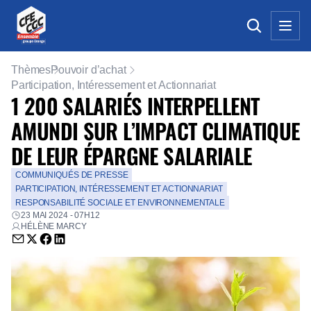
Thèmes
Pouvoir d’achat
Participation, Intéressement et Actionnariat
1 200 SALARIÉS INTERPELLENT
AMUNDI SUR L’IMPACT CLIMATIQUE
DE LEUR ÉPARGNE SALARIALE
COMMUNIQUÉS DE PRESSE
PARTICIPATION, INTÉRESSEMENT ET ACTIONNARIAT
RESPONSABILITÉ SOCIALE ET ENVIRONNEMENTALE
23 MAI 2024 - 07H12
HÉLÈNE MARCY
Envoyer par email (nouvelle fenêtre)
Partager sur Twitter (nouvelle fenêtre)
Partager sur Facebook (nouvelle fenêtre)
Partager sur LinkedIn (nouvelle fenêtre)