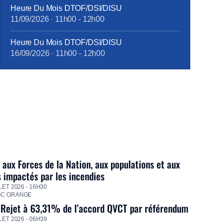
Heure Du Mois DTOF/DSI/DISU
11/09/2026
·
11h00
-
12h00
Heure Du Mois DTOF/DSI/DISU
16/09/2026
·
11h00
-
12h00
 aux Forces de la Nation, aux populations et aux
s impactés par les incendies
LET 2026 - 16H30
GC ORANGE
 Rejet à 63,31% de l’accord QVCT par référendum
LET 2026 - 06H39