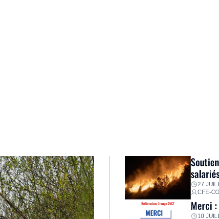
Soutien
salarié
27 JUIL
CFE-C
Merci :
10 JUIL