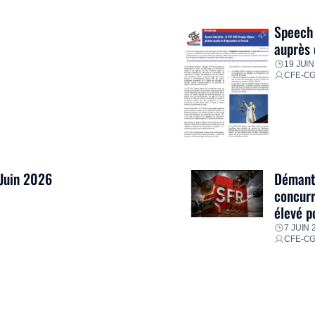
res pour faire face aux
Speech 
auprès 
19 JUIN
CFE-C
 Juin 2026
Démantè
concurr
élevé p
7 JUIN 
CFE-C