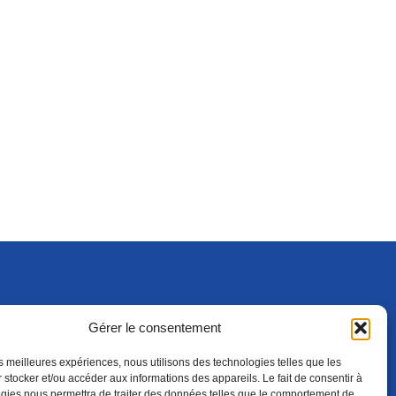
Gérer le consentement
S'ABONNER
ADHÉRER
(NOUVELLE FENÊTRE)
les meilleures expériences, nous utilisons des technologies telles que les
 stocker et/ou accéder aux informations des appareils. Le fait de consentir à
gies nous permettra de traiter des données telles que le comportement de