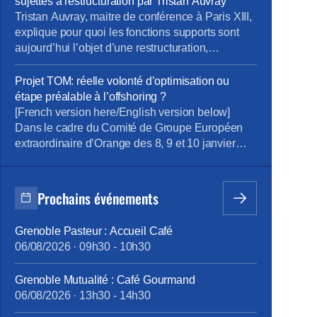
sujettes à restructuration par Tristan Auvray
triennale conditions de travail et stress 2024 suite
Tristan Auvray, maitre de conférence à Paris XIII,
à l’analyse […]
explique pour quoi les fonctions supports sont
aujourd’hui l’objet d’une restructuration,
notamment chez Orange.
Projet TOM: réelle volonté d’optimisation ou
étape préalable à l’offshoring ?
[French version here/English version below]
Dans le cadre du Comité de Groupe Européen
extraordinaire d’Orange des 8, 9 et 10 janvier
2023 à Strasbourg, la Direction du Groupe a
inscrit un point à l’ordre du jour relatif au projet
d’évolution du modèle organisationnel Finance &
Prochains événements
Performance sur le périmètre européen, présenté
par Corentin Maigné, Directeur Comptable […]
Grenoble Pasteur : Accueil Café
06/08/2026
·
09h30
-
10h30
Grenoble Mutualité : Café Gourmand
06/08/2026
·
13h30
-
14h30