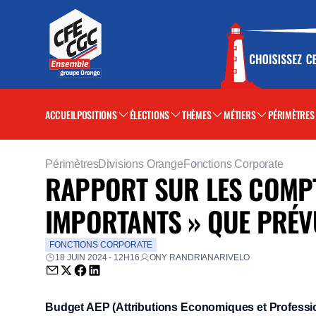
ACCUEIL
POSITIONS
ÉLECTIONS
THÈMES
MÉTIERS
PÉRIMÈTRES
Périmètres
Divisions Orange
Fonctions Corporate
RAPPORT SUR LES COMPTE
IMPORTANTS » QUE PRÉ
FONCTIONS CORPORATE
18 JUIN 2024 - 12H16
ONY RANDRIANARIVELO
Envoyer par email (nouvelle fenêtre)
Partager sur Twitter (nouvelle fenêtre)
Partager sur Facebook (nouvelle fenêtre)
Partager sur LinkedIn (nouvelle fenêtre)
Budget AEP (Attributions Economiques et Professi