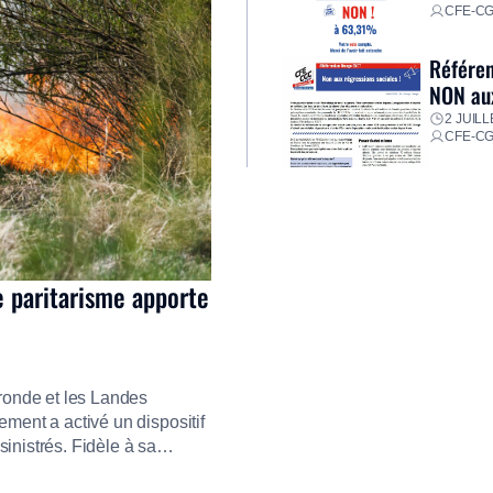
CFE-C
Référen
NON aux
2 JUILL
CFE-C
e paritarisme apporte
ironde et les Landes
ment a activé un dispositif
inistrés. Fidèle à sa
ment ses équipes afin de