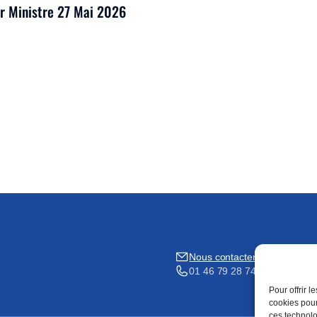
er Ministre 27 Mai 2026
Nous contacter
01 46 79 28 74
Pour offrir 
cookies pour
ces technolo