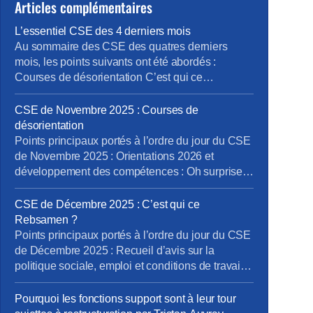
Articles complémentaires
L’essentiel CSE des 4 derniers mois
Au sommaire des CSE des quatres derniers
mois, les points suivants ont été abordés :
Courses de désorientation C’est qui ce
Rebsamen ? On parle Boutique Papripact et
devinez quoi ? et Oui encore des boutiques Pour
CSE de Novembre 2025 : Courses de
lire et télécharger l’intégralité du compte-rendu
désorientation
du CSE, cliquez ici Le prochain CSE Ordinaire
Points principaux portés à l’ordre du jour du CSE
aura lieu les 25, 26 et […]
de Novembre 2025 : Orientations 2026 et
développement des compétences : Oh surprise :
rien de nouveau …! Formation des salariés
insuffisante, Communication interne à améliorer,
CSE de Décembre 2025 : C’est qui ce
notamment autour de l’outil « my skills » et de
Rebsamen ?
l’IA. Accompagnement des salariés dans la
Points principaux portés à l’ordre du jour du CSE
Transformation digitale à renforcer. Rapport sur
de Décembre 2025 : Recueil d’avis sur la
l’égalité […]
politique sociale, emploi et conditions de travail
de l’entreprise (bloc 3 Rebsamen) Information sur
les priorités d’actions définies par les unités du
Pourquoi les fonctions support sont à leur tour
périmètre social dans le cadre de l’enquête