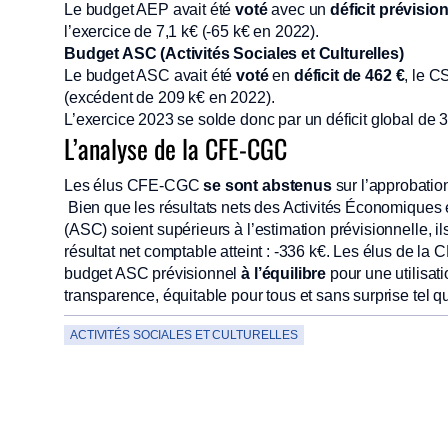
Le budget AEP avait été
voté
avec un
déficit prévisio
l’exercice de 7,1 k€ (-65 k€ en 2022).
Budget ASC (Activités Sociales et Culturelles)
Le budget ASC avait été
voté
en
déficit de 462 €
, le C
(excédent de 209 k€ en 2022).
L’exercice 2023 se solde donc par un déficit global de 
L’analyse de la CFE-CGC
Les élus CFE-CGC
se sont abstenus
sur l’approbati
Bien que les résultats nets des Activités Économiques e
(ASC) soient supérieurs à l’estimation prévisionnelle, il
résultat net comptable atteint : -336 k€. Les élus de l
budget ASC prévisionnel
à l’équilibre
pour une utilisati
transparence, équitable pour tous et sans surprise tel 
ACTIVITÉS SOCIALES ET CULTURELLES