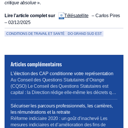
critique absolue
».
Lire l’article complet sur
– Carlos Pires
Télésatellite
– 02/12/2025
CONDITIONS DE TRAVAIL ET SANTÉ
DO GRAND SUD EST
Articles complémentaires
L’élection des CAP conditionne votre représentation
Au Conseil des Questions Statutaires d’Orange
(CQSO) Le Conseil des Questions Statutaires est
capital : la Direction rédige elle-même les décrets qui
s’appliquent aux fonctionnaires de l’entreprise, avant
validation par le Ministère. La CFE-CGC et la CFTC
Sécuriser les parcours professionnels, les carrières,
dénoncent ce fonctionnement, qui constitue une
les rémunérations et la retraite
atteinte à un principe fondamental du droit : nul ne
Réforme indiciaire 2020 : un goût d’inachevé Les
devrait être à la […]
mesures indiciaires et d’amélioration des fins de