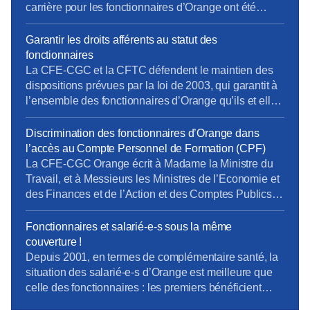
carrière pour les fonctionnaires d’Orange ont été
mises en place en décembre 2020, un an après la
Fonction Publique d’État… et en laissant de côté les
Garantir les droits afférents au statut des
statuts de fonction (IV.3 et au-delà). La CFE-CGC
fonctionnaires
Orange et la CFTC continuent de se […]
La CFE-CGC et la CFTC défendent le maintien des
dispositions prévues par la loi de 2003, qui garantit à
l’ensemble des fonctionnaires d’Orange qu’ils et elles
garderont leur statut jusqu’à la fin de leur activité.
Discrimination des fonctionnaires d’Orange dans
l’accès au Compte Personnel de Formation (CPF)
La CFE-CGC Orange écrit à Madame la Ministre du
Travail, et à Messieurs les Ministres de l’Economie et
des Finances et de l’Action et des Comptes Publics
La « loi pour la liberté de choisir son avenir
professionnel » du 05 septembre 2018, qui a pour
Fonctionnaires et salarié-e-s sous la même
ambition une nouvelle société de compétences,
couverture !
réforme la formation professionnelle en promettant,
Depuis 2001, en termes de complémentaire santé, la
[…]
situation des salarié-e-s d’Orange est meilleure que
celle des fonctionnaires : les premiers bénéficient
d’un contrat collectif obligatoire, dont 60% des