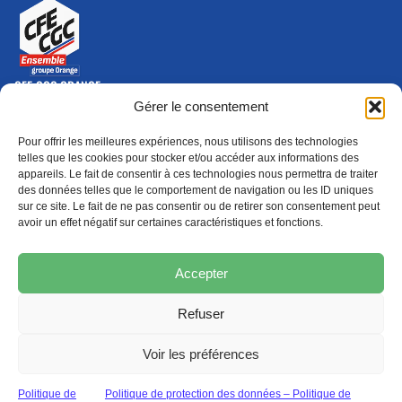
CFE-CGC ORANGE
10-12 rue Saint Amand, 75015 Paris Cedex 15
Gérer le consentement
(nouvelle fenêtre)
Nous contacter
Pour offrir les meilleures expériences, nous utilisons des technologies
01 46 79 28 74
telles que les cookies pour stocker et/ou accéder aux informations des
appareils. Le fait de consentir à ces technologies nous permettra de traiter
S'ABONNER
ADHÉRER
des données telles que le comportement de navigation ou les ID uniques
(NOUVELLE FENÊTRE)
sur ce site. Le fait de ne pas consentir ou de retirer son consentement peut
avoir un effet négatif sur certaines caractéristiques et fonctions.
Épargne
Formation
(nouvelle fenêtre)
(nouvelle fenêtre)
Accepter
Refuser
MENTIONS LÉGALES
PROTECTION DES DONNÉES
POLITIQUE DE COOKIES
Voir les préférences
© 2026 CFE-CGC Orange
Politique de
Politique de protection des données – Politique de