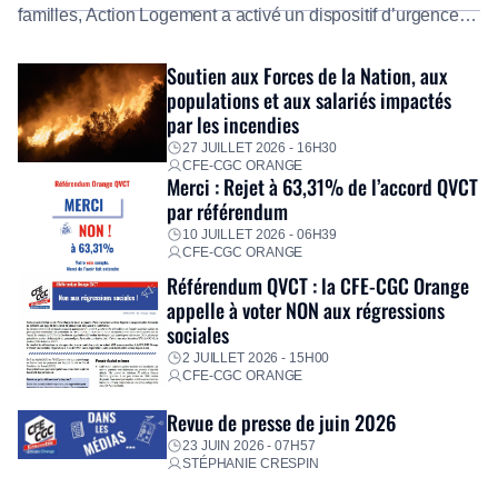
familles, Action Logement a activé un dispositif d’urgence
exceptionnel pour accompagner les salariés sinistrés.
Fidèle à sa mission d’utilité sociale, le Groupe mobilise
Soutien aux Forces de la Nation, aux
immédiatement ses équipes afin de proposer un diagnostic
populations et aux salariés impactés
personnalisé, des aides financières pour faire face aux
par les incendies
premières dépenses, […]
27 JUILLET 2026 - 16H30
CFE-CGC ORANGE
Merci : Rejet à 63,31% de l’accord QVCT
par référendum
10 JUILLET 2026 - 06H39
CFE-CGC ORANGE
Référendum QVCT : la CFE-CGC Orange
appelle à voter NON aux régressions
sociales
2 JUILLET 2026 - 15H00
CFE-CGC ORANGE
Revue de presse de juin 2026
23 JUIN 2026 - 07H57
STÉPHANIE CRESPIN