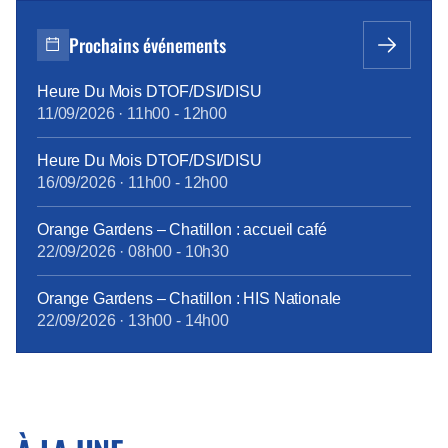
cotisations sont pris en charge par l’entreprise ; les
seconds, s’ils le souhaitent, s’assurent
Prochains événements
individuellement et payent 100% des cotisations,
moins l’aide forfaitaire de 450 € bruts annuels
Heure Du Mois DTOF/DSI/DISU
introduite en février 2015. Cette différence de
11/09/2026
·
11h00
-
12h00
traitement touche à sa fin, grâce à la ténacité de la
CFE-CGC Orange : à compter du 1er janvier 2018,
Heure Du Mois DTOF/DSI/DISU
tous les personnels bénéficieront des mêmes
16/09/2026
·
11h00
-
12h00
garanties.
tract_complémentaire_santé_octobre2017.pdf
Orange Gardens – Chatillon : accueil café
22/09/2026
·
08h00
-
10h30
Orange Gardens – Chatillon : HIS Nationale
22/09/2026
·
13h00
-
14h00