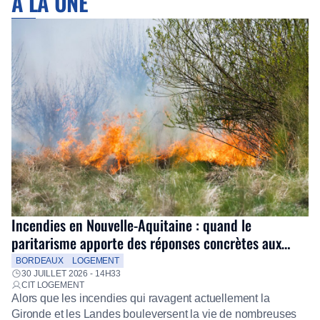
À LA UNE
Incendies en Nouvelle-Aquitaine : quand le
paritarisme apporte des réponses concrètes aux
salariés
BORDEAUX
LOGEMENT
30 JUILLET 2026 - 14H33
CIT LOGEMENT
Alors que les incendies qui ravagent actuellement la
Gironde et les Landes bouleversent la vie de nombreuses