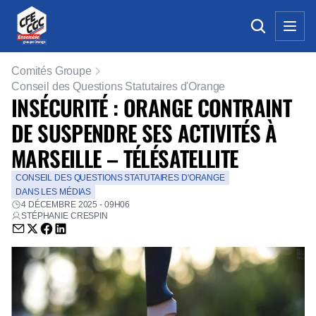
Comités Groupe
Conseil des Questions Statutaires d'Orange
INSÉCURITÉ : ORANGE CONTRAINT
DE SUSPENDRE SES ACTIVITÉS À
MARSEILLE – TÉLÉSATELLITE
CONSEIL DES QUESTIONS STATUTAIRES D'ORANGE
DANS LES MÉDIAS
4 DÉCEMBRE 2025 - 09H06
STÉPHANIE CRESPIN
Envoyer par email (nouvelle fenêtre)
Partager sur Twitter (nouvelle fenêtre)
Partager sur Facebook (nouvelle fenêtre)
Partager sur LinkedIn (nouvelle fenêtre)