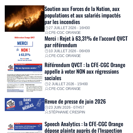
Fidèle à sa mission d’utilité sociale, le Groupe mobilise
Soutien aux Forces de la Nation, aux
immédiatement ses équipes afin de proposer un diagnostic
populations et aux salariés impactés
personnalisé, des aides financières pour faire face aux
par les incendies
premières dépenses, […]
27 JUILLET 2026 - 16H30
CFE-CGC ORANGE
Merci : Rejet à 63,31% de l’accord QVCT
par référendum
10 JUILLET 2026 - 06H39
CFE-CGC ORANGE
Référendum QVCT : la CFE-CGC Orange
appelle à voter NON aux régressions
sociales
2 JUILLET 2026 - 15H00
CFE-CGC ORANGE
Revue de presse de juin 2026
23 JUIN 2026 - 07H57
STÉPHANIE CRESPIN
Speech Analytics : la CFE-CGC Orange
dépose plainte auprès de l’Inspection