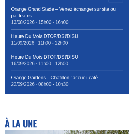
d’Euroméditerranée, […]
Orange Grand Stade – Venez échanger sur site ou
par teams
13/08/2026
·
15h00
-
16h00
Heure Du Mois DTOF/DSI/DISU
11/09/2026
·
11h00
-
12h00
Heure Du Mois DTOF/DSI/DISU
16/09/2026
·
11h00
-
12h00
Orange Gardens – Chatillon : accueil café
22/09/2026
·
08h00
-
10h30
À LA UNE