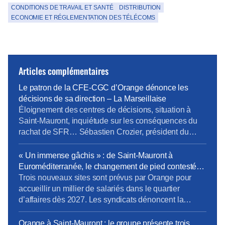
CONDITIONS DE TRAVAIL ET SANTÉ
DISTRIBUTION
ECONOMIE ET RÉGLEMENTATION DES TÉLÉCOMS
Articles complémentaires
Le patron de la CFE-CGC d’Orange dénonce les
décisions de sa direction – La Marseillaise
Éloignement des centres de décisions, situation à
Saint-Mauront, inquiétude sur les conséquences du
rachat de SFR… Sébastien Crozier, président du
syndicat CFE-CGC d’Orange, fait le point. Boutiques
ou sites techniques, les implantations d’Orange se
« Un immense gâchis » : de Saint-Mauront à
réduisent comme peau de chagrin. « Le patron de la
Euroméditerranée, le changement de pied contesté
CFE-CGC d’Orange dénonce les décisions de sa
d’Orange à Marseille – La provence
Trois nouveaux sites sont prévus par Orange pour
direction. Lire l’article complet sur […]
accueillir un millier de salariés dans le quartier
d’affaires dès 2027. Les syndicats dénoncent la
logique de rentabilité menée au détriment des
salariés. Le syndicat CFE-CGC a dépêché ce mardi
Orange à Saint-Mauront : le groupe présente trois