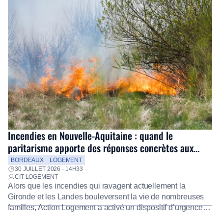
Incendies en Nouvelle-Aquitaine : quand le
paritarisme apporte des réponses concrètes aux
salariés
BORDEAUX
LOGEMENT
30 JUILLET 2026 - 14H33
CIT LOGEMENT
Alors que les incendies qui ravagent actuellement la
Gironde et les Landes bouleversent la vie de nombreuses
familles, Action Logement a activé un dispositif d’urgence
exceptionnel pour accompagner les salariés sinistrés.