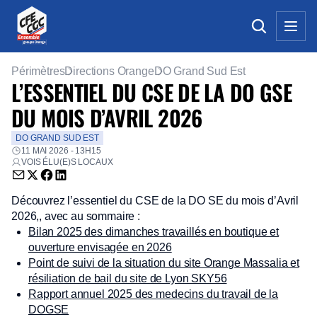
Périmètres
Directions Orange
DO Grand Sud Est
L’ESSENTIEL DU CSE DE LA DO GSE
DU MOIS D’AVRIL 2026
DO GRAND SUD EST
11 MAI 2026 - 13H15
VOIS ÉLU(E)S LOCAUX
Envoyer par email (nouvelle fenêtre)
Partager sur Twitter (nouvelle fenêtre)
Partager sur Facebook (nouvelle fenêtre)
Partager sur LinkedIn (nouvelle fenêtre)
Découvrez l’essentiel du CSE de la DO SE du mois d’Avril
2026,, avec au sommaire :
Bilan 2025 des dimanches travaillés en boutique et
ouverture envisagée en 2026
Point de suivi de la situation du site Orange Massalia et
résiliation de bail du site de Lyon SKY56
Rapport annuel 2025 des medecins du travail de la
DOGSE