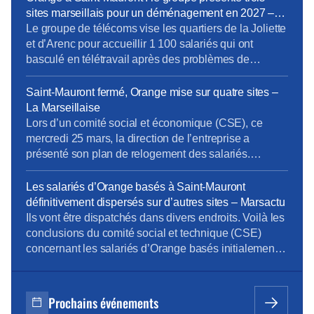
28 avril son « numéro 1 », Sébastien Crozier, pour
sites marseillais pour un déménagement en 2027 –
qu’il rencontre la presse à Marseille après les
La provence
Le groupe de télécoms vise les quartiers de la Joliette
controverses autour du déménagement […]
et d’Arenc pour accueillir 1 100 salariés qui ont
basculé en télétravail après des problèmes de
sécurité autour de leur ancien site de Saint-Mauront
(3e). Orange refuse de commenter mais veut un
Saint-Mauront fermé, Orange mise sur quatre sites –
déménagement « au premier semestre 2027 ».
La Marseillaise
[…]Orange confirme « avoir présenté plusieurs
Lors d’un comité social et économique (CSE), ce
options dans le […]
mercredi 25 mars, la direction de l’entreprise a
présenté son plan de relogement des salariés.
[…]Éparpillés façon puzzle… Alors que les syndicats
n’ont eu de cesse de dénoncer les fermetures
Les salariés d’Orange basés à Saint-Mauront
successives des sites d’Orange au profit du campus
définitivement dispersés sur d’autres sites – Marsactu
Massalia, à Saint-Mauront , la direction de l’entreprise
Ils vont être dispatchés dans divers endroits. Voilà les
prévoit de […]
conclusions du comité social et technique (CSE)
concernant les salariés d’Orange basés initialement
sur le site de Saint-Mauront, à Marseille, informe La
Marseillaise. La direction de l’entreprise envisage
donc de reloger les 1092 salariés concernés dans
Prochains événements
divers sites, dont une bonne partie sur le périmètre