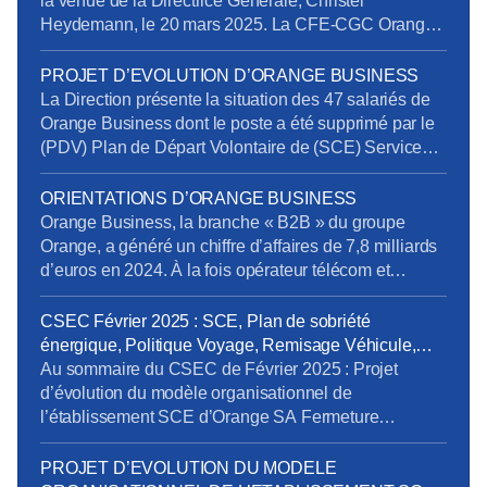
la venue de la Directrice Générale, Christel
Heydemann, le 20 mars 2025. La CFE-CGC Orange
l’a interpellée sur plusieurs sujets issus de l’enquête
de la Commission Nationale de Prévention et de
PROJET D’EVOLUTION D’ORANGE BUSINESS
Sécurité (CNPS) : La situation de RPS et un suicide
La Direction présente la situation des 47 salariés de
reconnu en accident du travail La dégradation […]
Orange Business dont le poste a été supprimé par le
(PDV) Plan de Départ Volontaire de (SCE) Services
de Communication Entreprise) sans qu’ils aient été
volontaires. Rappelons en effet que la Direction s’était
ORIENTATIONS D’ORANGE BUSINESS
engagée à retrouver des postes pour tous les salariés
Orange Business, la branche « B2B » du groupe
impactés. Au 20 mars […]
Orange, a généré un chiffre d’affaires de 7,8 milliards
d’euros en 2024. À la fois opérateur télécom et
intégrateur numérique, elle sert une clientèle
mondiale via trois canaux : Entreprises France,
CSEC Février 2025 : SCE, Plan de sobriété
Grands Clients France et International. Ses services
énergique, Politique Voyage, Remisage Véhicule,
se répartissent en trois segments : Télécom, Digital et
Addictions
Au sommaire du CSEC de Février 2025 : Projet
Intégration. […]
d’évolution du modèle organisationnel de
l’établissement SCE d’Orange SA Fermeture
exceptionnelle de certains sites tertiaires dans le
cadre du plan de sobriété énergétique Mandatement
PROJET D’EVOLUTION DU MODELE