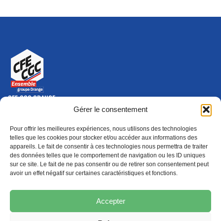
CFE-CGC ORANGE
10-12 rue Saint Amand, 75015 Paris Cedex 15
Gérer le consentement
(nouvelle fenêtre)
Nous contacter
Pour offrir les meilleures expériences, nous utilisons des technologies
01 46 79 28 74
telles que les cookies pour stocker et/ou accéder aux informations des
appareils. Le fait de consentir à ces technologies nous permettra de traiter
S'ABONNER
ADHÉRER
des données telles que le comportement de navigation ou les ID uniques
(NOUVELLE FENÊTRE)
sur ce site. Le fait de ne pas consentir ou de retirer son consentement peut
avoir un effet négatif sur certaines caractéristiques et fonctions.
Épargne
Formation
(nouvelle fenêtre)
(nouvelle fenêtre)
Accepter