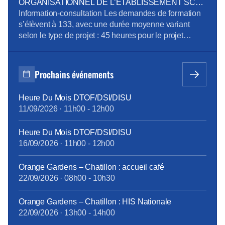
de la CPRPPST : Politique Voyage, Remisage
ORGANISATIONNEL DE L’ETABLISSEMENT SCE
Véhicule, Situation de la prévention de l’addiction au
D’ORANGE SA
Information-consultation Les demandes de formation
sein du groupe Orange Pour télécharger le […]
s’élèvent à 133, avec une durée moyenne variant
selon le type de projet : 45 heures pour le projet
emploi, 515 heures pour la reconversion, et 90 heures
pour la création d’entreprise. Des ateliers en
présentiel ont été organisés pour aider les volontaires
Prochains événements
à développer leurs compétences, avec des
thématiques […]
Heure Du Mois DTOF/DSI/DISU
11/09/2026
·
11h00
-
12h00
Heure Du Mois DTOF/DSI/DISU
16/09/2026
·
11h00
-
12h00
Orange Gardens – Chatillon : accueil café
22/09/2026
·
08h00
-
10h30
Orange Gardens – Chatillon : HIS Nationale
22/09/2026
·
13h00
-
14h00