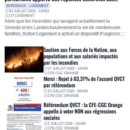
salariés
BORDEAUX
LOGEMENT
30 JUILLET 2026 - 14H33
CIT LOGEMENT
Alors que les incendies qui ravagent actuellement la
Gironde et les Landes bouleversent la vie de nombreuses
familles, Action Logement a activé un dispositif d’urgence
exceptionnel pour accompagner les salariés sinistrés.
Fidèle à sa mission d’utilité sociale, le Groupe mobilise
Soutien aux Forces de la Nation, aux
immédiatement ses équipes afin de proposer un diagnostic
populations et aux salariés impactés
personnalisé, des aides financières pour faire face aux
par les incendies
premières dépenses, […]
27 JUILLET 2026 - 16H30
CFE-CGC ORANGE
Merci : Rejet à 63,31% de l’accord QVCT
par référendum
10 JUILLET 2026 - 06H39
CFE-CGC ORANGE
Référendum QVCT : la CFE-CGC Orange
appelle à voter NON aux régressions
sociales
2 JUILLET 2026 - 15H00
CFE-CGC ORANGE