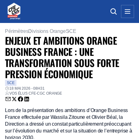
Périmètres
Divisions Orange
SCE
ENJEUX ET AMBITIONS ORANGE
BUSINESS FRANCE : UNE
TRANSFORMATION SOUS FORTE
PRESSION ÉCONOMIQUE
SCE
18 MAI 2026 - 08H31
VOS ÉLUS CFE-CGC ORANGE
Envoyer par email (nouvelle fenêtre)
Partager sur Twitter (nouvelle fenêtre)
Partager sur Facebook (nouvelle fenêtre)
Partager sur LinkedIn (nouvelle fenêtre)
Lors de la présentation des ambitions d’Orange Business
France effectuée par Wassila Zitoune et Olivier Béal, la
Direction a dressé un constat particulièrement préoccupant
sur l’évolution du marché et sur la situation de l’entreprise à
horizon 2030.