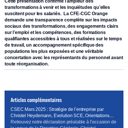
Cette présentation confirme l’ampleur des
transformations à venir et les inquiétudes qu’elles
suscitent pour les salariés. La CFE-CGC Orange
demande
une transparence complète sur les impacts
sociaux des transformations, des engagements clairs
sur l’emploi et les compétences, des formations
qualifiantes accessibles à tous et réalisées sur le temps
de travail, un accompagnement spécifique des
populations les plus exposées et une véritable
concertation avec les représentants du personnel avant
toute réorganisation.
Articles complémentaires
CSEC Mars 2025 : Stratégie de l’entreprise par
Christel Heydemann, Evolution SCE, Orientations
Orange Business
Retrouvez notre déclaration préalable à l’occasion de