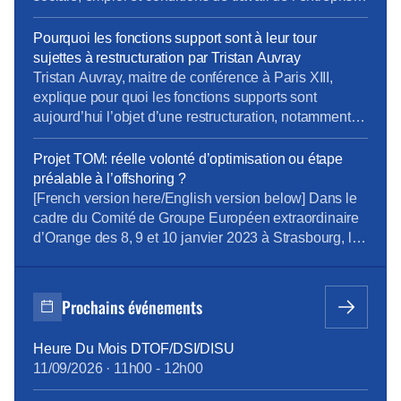
l’égalité […]
(bloc 3 Rebsamen) Information sur les priorités
d’actions définies par les unités du périmètre social
Pourquoi les fonctions support sont à leur tour
dans le cadre de l’enquête triennale conditions de
sujettes à restructuration par Tristan Auvray
travail et stress 2024 suite à l’analyse […]
Tristan Auvray, maitre de conférence à Paris XIII,
explique pour quoi les fonctions supports sont
aujourd’hui l’objet d’une restructuration, notamment
chez Orange.
Projet TOM: réelle volonté d’optimisation ou étape
préalable à l’offshoring ?
[French version here/English version below] Dans le
cadre du Comité de Groupe Européen extraordinaire
d’Orange des 8, 9 et 10 janvier 2023 à Strasbourg, la
Direction du Groupe a inscrit un point à l’ordre du jour
relatif au projet d’évolution du modèle organisationnel
Finance & Performance sur le périmètre européen,
Prochains événements
présenté par Corentin Maigné, Directeur Comptable
[…]
Heure Du Mois DTOF/DSI/DISU
11/09/2026
·
11h00
-
12h00