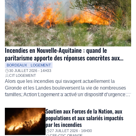
Incendies en Nouvelle-Aquitaine : quand le
paritarisme apporte des réponses concrètes aux
salariés
BORDEAUX
LOGEMENT
30 JUILLET 2026 - 14H33
CIT LOGEMENT
Alors que les incendies qui ravagent actuellement la
Gironde et les Landes bouleversent la vie de nombreuses
familles, Action Logement a activé un dispositif d’urgence
exceptionnel pour accompagner les salariés sinistrés.
Fidèle à sa mission d’utilité sociale, le Groupe mobilise
Soutien aux Forces de la Nation, aux
immédiatement ses équipes afin de proposer un diagnostic
populations et aux salariés impactés
personnalisé, des aides financières pour faire face aux
par les incendies
premières dépenses, […]
27 JUILLET 2026 - 16H30
CFE-CGC ORANGE