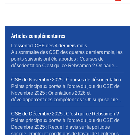
Articles complémentaires
L’essentiel CSE des 4 derniers mois
Au sommaire des CSE des quatres derniers mois, les
points suivants ont été abordés : Courses de
désorientation C’est qui ce Rebsamen ? On parle
Boutique Papripact et devinez quoi ? et Oui encore
des boutiques Pour lire et télécharger l’intégralité du
CSE de Novembre 2025 : Courses de désorientation
compte-rendu du CSE, cliquez ici Le prochain CSE
Points principaux portés à l’ordre du jour du CSE de
Ordinaire aura lieu les 25, 26 et […]
Novembre 2025 : Orientations 2026 et
développement des compétences : Oh surprise : rien
de nouveau …! Formation des salariés insuffisante,
Communication interne à améliorer, notamment
CSE de Décembre 2025 : C’est qui ce Rebsamen ?
autour de l’outil « my skills » et de l’IA.
Points principaux portés à l’ordre du jour du CSE de
Accompagnement des salariés dans la
Décembre 2025 : Recueil d’avis sur la politique
Transformation digitale à renforcer. Rapport sur
sociale, emploi et conditions de travail de l’entreprise