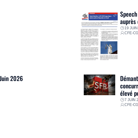
res pour faire face aux
Speech 
auprès 
19 JUIN
CFE-C
 Juin 2026
Démantè
concurr
élevé p
7 JUIN 
CFE-C