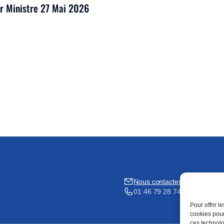
er Ministre 27 Mai 2026
Nous contacter
01 46 79 28 74
Pour offrir 
cookies pour
ces technolo