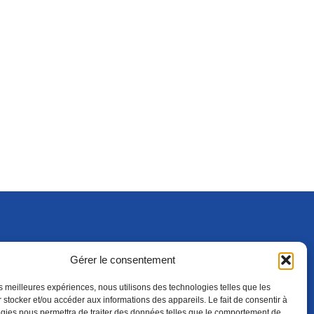
Gérer le consentement
S'ABONNER
ADHÉRER
(NOUVELLE FENÊTRE)
les meilleures expériences, nous utilisons des technologies telles que les
 stocker et/ou accéder aux informations des appareils. Le fait de consentir à
gies nous permettra de traiter des données telles que le comportement de