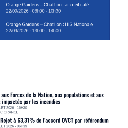
Orange Gardens – Chatillon : accueil café
22/09/2026
·
08h00
-
10h30
Orange Gardens – Chatillon : HIS Nationale
22/09/2026
·
13h00
-
14h00
 aux Forces de la Nation, aux populations et aux
s impactés par les incendies
LET 2026 - 16H30
GC ORANGE
 Rejet à 63,31% de l’accord QVCT par référendum
LET 2026 - 06H39