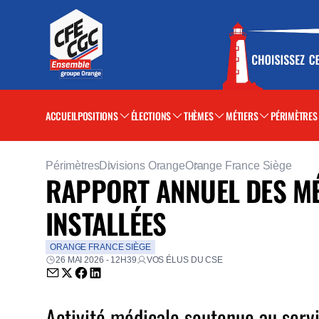
ACCUEIL
POSITIONS
ÉLECTIONS
THÈMES
MÉTIERS
PÉRIMÈTRES
Périmètres
Divisions Orange
Orange France Siège
RAPPORT ANNUEL DES MÉ
INSTALLÉES
ORANGE FRANCE SIÈGE
26 MAI 2026 - 12H39
VOS ÉLUS DU CSE
Envoyer par email (nouvelle fenêtre)
Partager sur Twitter (nouvelle fenêtre)
Partager sur Facebook (nouvelle fenêtre)
Partager sur LinkedIn (nouvelle fenêtre)
Activité médicale soutenue au servi