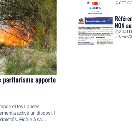
CFE-C
Référen
NON aux
2 JUILL
CFE-C
e paritarisme apporte
ironde et les Landes
ment a activé un dispositif
inistrés. Fidèle à sa
ment ses équipes afin de