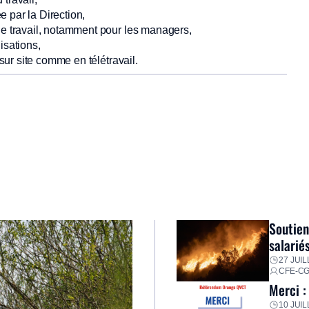
e par la Direction,
e travail, notamment pour les managers,
isations,
sur site comme en télétravail.
Soutien
salarié
27 JUIL
CFE-C
Merci :
10 JUIL