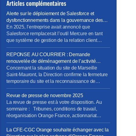
Articles complémentaires
Alerte sur le déploiement de Salesforce et
dysfonctionnements dans la gouvernance des
projets métiers
En 2025, l’entreprise avait annoncé que
Salesforce remplacerait l’outil Mercure en tant
que système de gestion de la relation client
(CRM). À cette occasion, la Direction Pro-PME et
la Direction du Système d’Information (DSI)
REPONSE AU COURRIER : Demande
avaient sollicité chaque métier pour élaborer un
renouvelée de déménagement de l’activité
cahier des charges rigoureux, destiné à prendre
tertiaire du site de Marseille Saint-Mauront
Concernant la situation du site de Marseille
en compte les besoins terrain spécifiques de […]
Saint-Mauront, la Direction confirme la fermeture
temporaire du site et la reconnaissance de
risques graves pour la sécurité des salariés,
mais ne répond pas à l’exigence essentielle
Revue de presse de novembre 2025
formulée par la CFE-CGC Orange : une décision
La revue de presse est à votre disposition. Au
claire et définitive sur le non-retour des activités
sommaire : Tribunes, conditions de travail,
tertiaires. {loadmoduleid 245}
réorganisation Orange France, actionnariat
reponse_courrier_cfe-cgc_saint-
salarial, vente SFR, opérateurs satellitaires. Pour
mauront_9janv26.pdf Retrouvez le […]
la consulter : revue de presse de novembre Pour
La CFE-CGC Orange souhaite échanger avec la
vous abonner gratuitement : s’abonner Vous