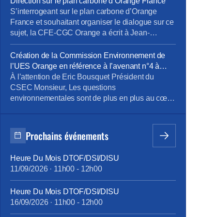
Direction sur le plan carbone d’Orange France
pouvez lire les articles au fil de leur publication
S’interrogeant sur le plan carbone d’Orange
en rubrique Revue de presse, mais […]
France et souhaitant organiser le dialogue sur ce
sujet, la CFE-CGC Orange a écrit à Jean-
François Fallacher. Objet : programme Orange
Carbone d’Orange France et lancement d’une
Création de la Commission Environnement de
offre de Smart TV pour les Jeux Olympiques de
l’UES Orange en référence à l’avenant n°4 à
Paris Monsieur, En décembre dernier, vous avez
l’accord portant sur le dialogue social au sein de
À l’attention de Eric Bousquet Président du
présenté le lancement du programme carbone
l’UES Orange _ document du 24 octobre 2023
CSEC Monsieur, Les questions
[…]
environnementales sont de plus en plus au cœur
des orientations stratégiques des entreprises.
Orange est bien sûr très concernée par ces
questions et comme l’a mentionné Mr JF
Prochains événements
Fallacher dans le Live « Lancement du
programme Carbone » du 6/12 dernier, « c’est
Heure Du Mois DTOF/DSI/DISU
une priorité absolue […]
11/09/2026
·
11h00
-
12h00
Heure Du Mois DTOF/DSI/DISU
16/09/2026
·
11h00
-
12h00