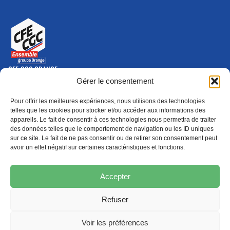
CFE-CGC ORANGE
10-12 rue Saint Amand, 75015 Paris Cedex 15
Gérer le consentement
(nouvelle fenêtre)
Nous contacter
Pour offrir les meilleures expériences, nous utilisons des technologies
01 46 79 28 74
telles que les cookies pour stocker et/ou accéder aux informations des
appareils. Le fait de consentir à ces technologies nous permettra de traiter
S'ABONNER
ADHÉRER
des données telles que le comportement de navigation ou les ID uniques
(NOUVELLE FENÊTRE)
sur ce site. Le fait de ne pas consentir ou de retirer son consentement peut
avoir un effet négatif sur certaines caractéristiques et fonctions.
Épargne
Formation
(nouvelle fenêtre)
(nouvelle fenêtre)
Accepter
Refuser
MENTIONS LÉGALES
PROTECTION DES DONNÉES
POLITIQUE DE COOKIES
Voir les préférences