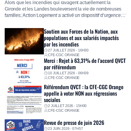
Alors que les incendies qui ravagent actuellement la
Gironde et les Landes bouleversent la vie de nombreuses
familles, Action Logement a activé un dispositif d’urgence
exceptionnel pour accompagner les salariés sinistrés.
Fidèle à sa mission d’utilité sociale, le Groupe mobilise
Soutien aux Forces de la Nation, aux
immédiatement ses équipes afin de proposer un diagnostic
populations et aux salariés impactés
personnalisé, des aides financières pour faire face aux
par les incendies
premières dépenses, […]
27 JUILLET 2026 - 16H30
CFE-CGC ORANGE
Merci : Rejet à 63,31% de l’accord QVCT
par référendum
10 JUILLET 2026 - 06H39
CFE-CGC ORANGE
Référendum QVCT : la CFE-CGC Orange
appelle à voter NON aux régressions
sociales
2 JUILLET 2026 - 15H00
CFE-CGC ORANGE
Revue de presse de juin 2026
23 JUIN 2026 - 07H57