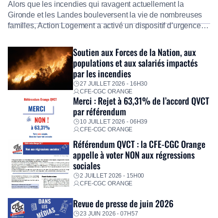
Alors que les incendies qui ravagent actuellement la
Gironde et les Landes bouleversent la vie de nombreuses
familles, Action Logement a activé un dispositif d’urgence
exceptionnel pour accompagner les salariés sinistrés.
Fidèle à sa mission d’utilité sociale, le Groupe mobilise
Soutien aux Forces de la Nation, aux
immédiatement ses équipes afin de proposer un diagnostic
populations et aux salariés impactés
personnalisé, des aides financières pour faire face aux
par les incendies
premières dépenses, […]
27 JUILLET 2026 - 16H30
CFE-CGC ORANGE
Merci : Rejet à 63,31% de l’accord QVCT
par référendum
10 JUILLET 2026 - 06H39
CFE-CGC ORANGE
Référendum QVCT : la CFE-CGC Orange
appelle à voter NON aux régressions
sociales
2 JUILLET 2026 - 15H00
CFE-CGC ORANGE
Revue de presse de juin 2026
23 JUIN 2026 - 07H57