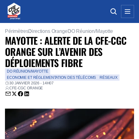
Périmètres
Directions Orange
DO Réunion/Mayotte
MAYOTTE : ALERTE DE LA CFE-CGC
ORANGE SUR L’AVENIR DES
DÉPLOIEMENTS FIBRE
DO RÉUNION/MAYOTTE
ECONOMIE ET RÉGLEMENTATION DES TÉLÉCOMS
RÉSEAUX
30 JANVIER 2026 - 14H07
CFE-CGC ORANGE
Envoyer par email (nouvelle fenêtre)
Partager sur Twitter (nouvelle fenêtre)
Partager sur Facebook (nouvelle fenêtre)
Partager sur LinkedIn (nouvelle fenêtre)