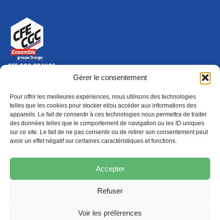
CFE-CGC ORANGE
10-12 rue Saint Amand, 75015 Paris Cedex 15
Gérer le consentement
(nouvelle fenêtre)
Nous contacter
Pour offrir les meilleures expériences, nous utilisons des technologies
01 46 79 28 74
telles que les cookies pour stocker et/ou accéder aux informations des
appareils. Le fait de consentir à ces technologies nous permettra de traiter
S'ABONNER
ADHÉRER
des données telles que le comportement de navigation ou les ID uniques
(NOUVELLE FENÊTRE)
sur ce site. Le fait de ne pas consentir ou de retirer son consentement peut
avoir un effet négatif sur certaines caractéristiques et fonctions.
Épargne
Formation
(nouvelle fenêtre)
(nouvelle fenêtre)
Accepter
Refuser
MENTIONS LÉGALES
PROTECTION DES DONNÉES
POLITIQUE DE COOKIES
Voir les préférences