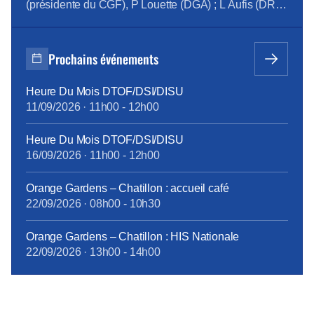
Comté/Marseille/Lyon/Provence/Corse 3 811
(présidente du CGF), P Louette (DGA) ; L Aufis (DRH)
recrutements […]
1) CHRYSALID (P. Louette) : deviendra-telle un
beau papillon ? Wikipedia : « la chrysalide est le
stade de développement intermédiaire entre la larve
Prochains événements
et l’imago (ou […]
Heure Du Mois DTOF/DSI/DISU
11/09/2026
·
11h00
-
12h00
Heure Du Mois DTOF/DSI/DISU
16/09/2026
·
11h00
-
12h00
Orange Gardens – Chatillon : accueil café
22/09/2026
·
08h00
-
10h30
Orange Gardens – Chatillon : HIS Nationale
22/09/2026
·
13h00
-
14h00