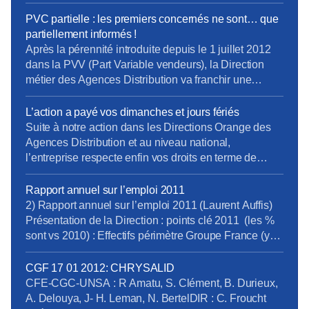
rapport à l’année 2012. Il est à noter que la filiale
Citivox ne fait pas partie des chiffres présentés mais
PVC partielle : les premiers concernés ne sont… que
qu’elle ne représente pas une proportion significative
partiellement informés !
par rapport à l’ensemble du […]
Après la pérennité introduite depuis le 1 juillet 2012
dans la PVV (Part Variable vendeurs), la Direction
métier des Agences Distribution va franchir une
nouvelle étape vers la PVC (Part Variable
Commerciale) dès le 1er juillet 2013, avec la PVC
L’action a payé vos dimanches et jours fériés
partielle. La PVC définitive arrivera au T2 2014. Les
Suite à notre action dans les Directions Orange des
grands principes de ces nouvelles règles
Agences Distribution et au niveau national,
apparaissent plutôt vertueux, tant pour les équipes
l’entreprise respecte enfin vos droits en terme de
commerciales que pour les clients. Mais, comme
rémunération des dimanches et jours fériés que vous
souvent, la Direction pèche dans la mise en œuvre :
soyez vendeurs, conseillers techniques, adjoints ou
Rapport annuel sur l’emploi 2011
toutes les règles ne sont pas limpides, et, à moins
managers (CEA). TractAD
2) Rapport annuel sur l’emploi 2011 (Laurent Auffis)
d’un mois de la mise en place, près de la moitié des
remuTravailDimancheFeries 2013 OK.pdf
Présentation de la Direction : points clé 2011 (les %
managers et la quasi-totalité des équipes de vente
sont vs 2010) : Effectifs périmètre Groupe France (yc
concernés ne sont ni formés, ni informés !
Filiales) : 107 349 fin 2011 (1700 CDD) : +2% CDI
Télécharger le tract en pdf : Tract Part Variable
Durée moyenne CDD = 4 mois (+1 mois) Forte
CGF 17 01 2012: CHRYSALID
Partielle en AD T2 2013
progression de CDD en IDF Ouest,
CFE-CGC-UNSA : R Amatu, S. Clément, B. Durieux,
lorraine/Alsace/Réunion/Bourgogne/Franche
A. Delouya, J- H. Leman, N. BertelDIR : C. Froucht