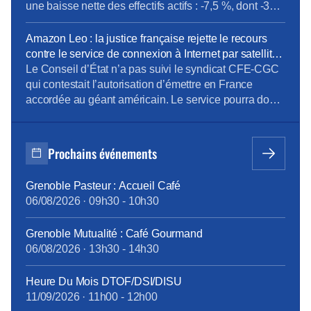
une baisse nette des effectifs actifs : -7,5 %, dont -373
CDI sur l’année. La Direction met en avant 47
recrutements externes, mais ceux-ci restent très loin
Amazon Leo : la justice française rejette le recours
des 318 sorties définitives, dont une très grande
contre le service de connexion à Internet par satellite
majorité […]
– La Tribune
Le Conseil d’État n’a pas suivi le syndicat CFE-CGC
qui contestait l’autorisation d’émettre en France
accordée au géant américain. Le service pourra donc
être lancé d’ici la fin de l’année dans notre pays.
[…]La CFE-CGC avait déposé un recours au mois de
novembre 2025, requérant l’annulation de la décision
Prochains événements
de l’Arcep « pour défaut de mise en […]
Grenoble Pasteur : Accueil Café
06/08/2026
·
09h30
-
10h30
Grenoble Mutualité : Café Gourmand
06/08/2026
·
13h30
-
14h30
Heure Du Mois DTOF/DSI/DISU
11/09/2026
·
11h00
-
12h00