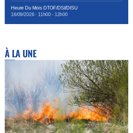
Heure Du Mois DTOF/DSI/DISU
16/09/2026
·
11h00
-
12h00
À LA UNE