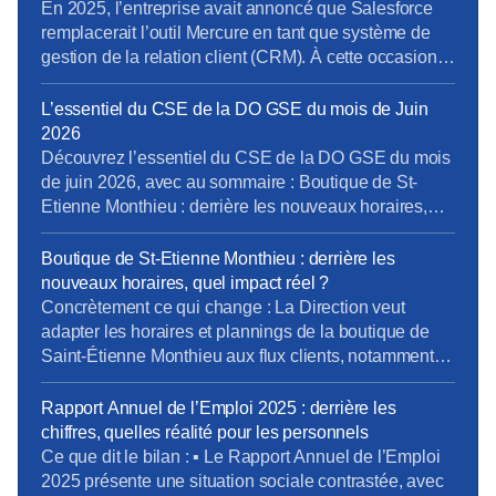
métiers
En 2025, l’entreprise avait annoncé que Salesforce
remplacerait l’outil Mercure en tant que système de
gestion de la relation client (CRM). À cette occasion,
la Direction Pro-PME et la Direction du Système
d’Information (DSI) avaient sollicité chaque métier
L’essentiel du CSE de la DO GSE du mois de Juin
pour élaborer un cahier des charges rigoureux,
2026
destiné à prendre en compte les besoins terrain
Découvrez l’essentiel du CSE de la DO GSE du mois
spécifiques de […]
de juin 2026, avec au sommaire : Boutique de St-
Etienne Monthieu : derrière les nouveaux horaires,
quel impact réel? Rapport Annuel de l’Emploi 2025 :
derrière les chiffres, quelles réalité pour les
Boutique de St-Etienne Monthieu : derrière les
personnels Climatisation l’été, chauffage l’hiver : les
nouveaux horaires, quel impact réel ?
personnels ne doivent plus subir l’impréparation […]
Concrètement ce qui change : La Direction veut
adapter les horaires et plannings de la boutique de
Saint-Étienne Monthieu aux flux clients, notamment le
samedi, journée la plus chargée. Le projet prévoit une
meilleure couverture des ouvertures/fermetures et des
Rapport Annuel de l’Emploi 2025 : derrière les
réunions d’équipe intégrées au planning. Pour la
chiffres, quelles réalité pour les personnels
CFE-CGC Orange, l’essentiel est de garantir que
Ce que dit le bilan : ▪ Le Rapport Annuel de l’Emploi
cette évolution […]
2025 présente une situation sociale contrastée, avec