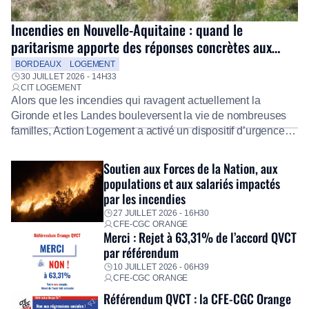
Incendies en Nouvelle-Aquitaine : quand le
paritarisme apporte des réponses concrètes aux
salariés
BORDEAUX
LOGEMENT
30 JUILLET 2026 - 14H33
CIT LOGEMENT
Alors que les incendies qui ravagent actuellement la
Gironde et les Landes bouleversent la vie de nombreuses
familles, Action Logement a activé un dispositif d’urgence
exceptionnel pour accompagner les salariés sinistrés.
Fidèle à sa mission d’utilité sociale, le Groupe mobilise
Soutien aux Forces de la Nation, aux
immédiatement ses équipes afin de proposer un diagnostic
populations et aux salariés impactés
personnalisé, des aides financières pour faire face aux
par les incendies
premières dépenses, […]
27 JUILLET 2026 - 16H30
CFE-CGC ORANGE
Merci : Rejet à 63,31% de l’accord QVCT
par référendum
10 JUILLET 2026 - 06H39
CFE-CGC ORANGE
Référendum QVCT : la CFE-CGC Orange