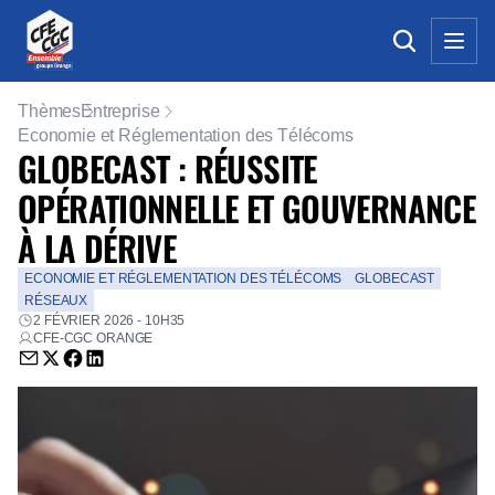
Thèmes
Entreprise
Economie et Réglementation des Télécoms
GLOBECAST : RÉUSSITE
OPÉRATIONNELLE ET GOUVERNANCE
À LA DÉRIVE
ECONOMIE ET RÉGLEMENTATION DES TÉLÉCOMS
GLOBECAST
RÉSEAUX
2 FÉVRIER 2026 - 10H35
CFE-CGC ORANGE
Envoyer par email (nouvelle fenêtre)
Partager sur Twitter (nouvelle fenêtre)
Partager sur Facebook (nouvelle fenêtre)
Partager sur LinkedIn (nouvelle fenêtre)