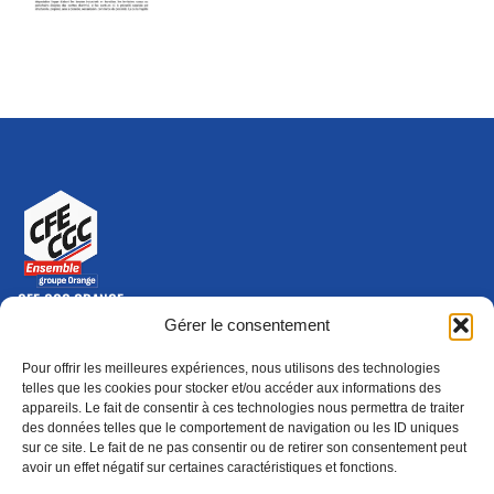
CFE-CGC ORANGE
10-12 rue Saint Amand, 75015 Paris Cedex 15
Gérer le consentement
(nouvelle fenêtre)
Nous contacter
Pour offrir les meilleures expériences, nous utilisons des technologies
01 46 79 28 74
telles que les cookies pour stocker et/ou accéder aux informations des
appareils. Le fait de consentir à ces technologies nous permettra de traiter
S'ABONNER
ADHÉRER
des données telles que le comportement de navigation ou les ID uniques
(NOUVELLE FENÊTRE)
sur ce site. Le fait de ne pas consentir ou de retirer son consentement peut
avoir un effet négatif sur certaines caractéristiques et fonctions.
Épargne
Formation
(nouvelle fenêtre)
(nouvelle fenêtre)