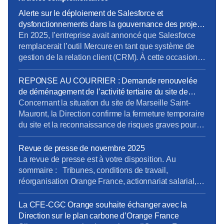
Alerte sur le déploiement de Salesforce et
dysfonctionnements dans la gouvernance des projets
métiers
En 2025, l’entreprise avait annoncé que Salesforce
remplacerait l’outil Mercure en tant que système de
gestion de la relation client (CRM). À cette occasion,
la Direction Pro-PME et la Direction du Système
d’Information (DSI) avaient sollicité chaque métier
REPONSE AU COURRIER : Demande renouvelée
pour élaborer un cahier des charges rigoureux,
de déménagement de l’activité tertiaire du site de
destiné à prendre en compte les besoins terrain
Marseille Saint-Mauront
Concernant la situation du site de Marseille Saint-
spécifiques de […]
Mauront, la Direction confirme la fermeture temporaire
du site et la reconnaissance de risques graves pour la
sécurité des salariés, mais ne répond pas à
l’exigence essentielle formulée par la CFE-CGC
Revue de presse de novembre 2025
Orange : une décision claire et définitive sur le non-
La revue de presse est à votre disposition. Au
retour des activités tertiaires. {loadmoduleid 245}
sommaire : Tribunes, conditions de travail,
reponse_courrier_cfe-cgc_saint-mauront_9janv26.pdf
réorganisation Orange France, actionnariat salarial,
Retrouvez le […]
vente SFR, opérateurs satellitaires. Pour la consulter :
revue de presse de novembre Pour vous abonner
La CFE-CGC Orange souhaite échanger avec la
gratuitement : s’abonner Vous pouvez lire les articles
Direction sur le plan carbone d’Orange France