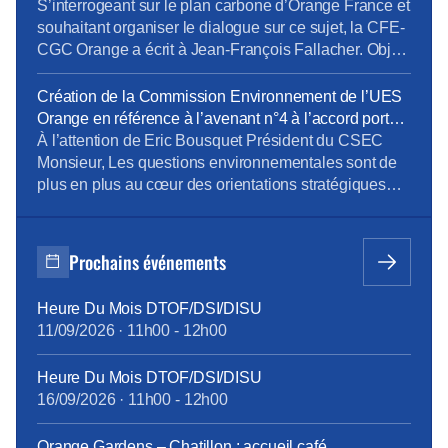
au fil de leur publication en rubrique Revue de
S’interrogeant sur le plan carbone d’Orange France et
presse, mais […]
souhaitant organiser le dialogue sur ce sujet, la CFE-
CGC Orange a écrit à Jean-François Fallacher. Objet
: programme Orange Carbone d’Orange France et
lancement d’une offre de Smart TV pour les Jeux
Création de la Commission Environnement de l’UES
Olympiques de Paris Monsieur, En décembre dernier,
Orange en référence à l’avenant n°4 à l’accord portant
vous avez présenté le lancement du programme
sur le dialogue social au sein de l’UES Orange _
À l’attention de Eric Bousquet Président du CSEC
carbone […]
document du 24 octobre 2023
Monsieur, Les questions environnementales sont de
plus en plus au cœur des orientations stratégiques
des entreprises. Orange est bien sûr très concernée
par ces questions et comme l’a mentionné Mr JF
Fallacher dans le Live « Lancement du programme
Prochains événements
Carbone » du 6/12 dernier, « c’est une priorité
absolue […]
Heure Du Mois DTOF/DSI/DISU
11/09/2026
·
11h00
-
12h00
Heure Du Mois DTOF/DSI/DISU
16/09/2026
·
11h00
-
12h00
Orange Gardens – Chatillon : accueil café