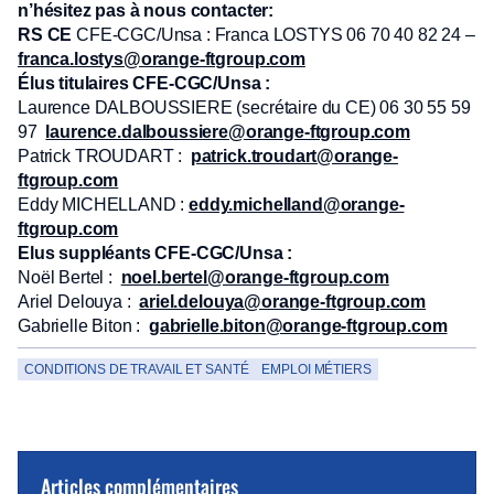
n’hésitez pas à nous contacter:
RS CE
CFE-CGC/Unsa : Franca LOSTYS 06 70 40 82 24 –
franca.lostys@orange-ftgroup.com
Élus titulaires CFE-CGC/Unsa
:
Laurence DALBOUSSIERE (secrétaire du CE) 06 30 55 59
97
laurence.dalboussiere@orange-ftgroup.com
Patrick TROUDART :
patrick.troudart@orange-
ftgroup.com
Eddy MICHELLAND :
eddy.michelland@orange-
ftgroup.com
Elus suppléants CFE-CGC/Unsa :
Noël Bertel :
noel.bertel@orange-ftgroup.com
Ariel Delouya :
ariel.delouya@orange-ftgroup.com
Gabrielle Biton :
gabrielle.biton@orange-ftgroup.com
CONDITIONS DE TRAVAIL ET SANTÉ
EMPLOI MÉTIERS
Articles complémentaires