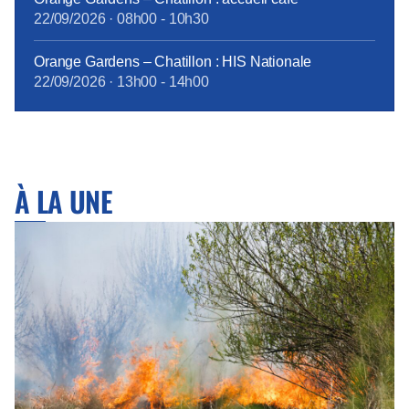
22/09/2026
·
08h00
-
10h30
Orange Gardens – Chatillon : HIS Nationale
22/09/2026
·
13h00
-
14h00
À LA UNE