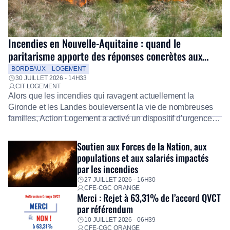
Incendies en Nouvelle-Aquitaine : quand le
paritarisme apporte des réponses concrètes aux
salariés
BORDEAUX
LOGEMENT
30 JUILLET 2026 - 14H33
CIT LOGEMENT
Alors que les incendies qui ravagent actuellement la
Gironde et les Landes bouleversent la vie de nombreuses
familles, Action Logement a activé un dispositif d’urgence
exceptionnel pour accompagner les salariés sinistrés.
Fidèle à sa mission d’utilité sociale, le Groupe mobilise
Soutien aux Forces de la Nation, aux
immédiatement ses équipes afin de proposer un diagnostic
populations et aux salariés impactés
personnalisé, des aides financières pour faire face aux
par les incendies
premières dépenses, […]
27 JUILLET 2026 - 16H30
CFE-CGC ORANGE
Merci : Rejet à 63,31% de l’accord QVCT
par référendum
10 JUILLET 2026 - 06H39
CFE-CGC ORANGE