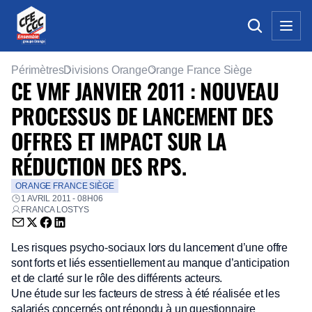
Périmètres
Divisions Orange
Orange France Siège
CE VMF JANVIER 2011 : NOUVEAU
PROCESSUS DE LANCEMENT DES
OFFRES ET IMPACT SUR LA
RÉDUCTION DES RPS.
ORANGE FRANCE SIÈGE
1 AVRIL 2011 - 08H06
FRANCA LOSTYS
Envoyer par email (nouvelle fenêtre)
Partager sur Twitter (nouvelle fenêtre)
Partager sur Facebook (nouvelle fenêtre)
Partager sur LinkedIn (nouvelle fenêtre)
Les risques psycho-sociaux lors du lancement d’une offre
sont forts et liés essentiellement au manque d’anticipation
et de clarté sur le rôle des différents acteurs.
Une étude sur les facteurs de stress à été réalisée et les
salariés concernés ont répondu à un questionnaire