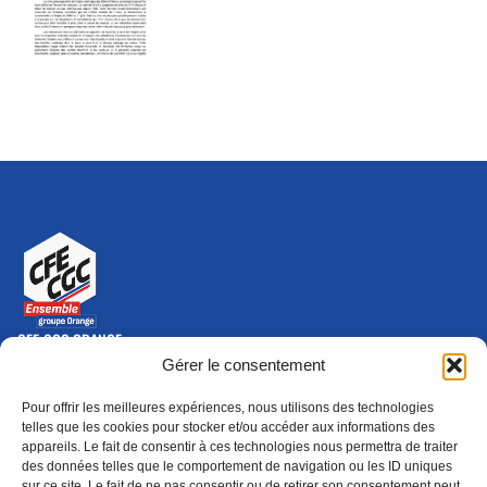
CFE-CGC ORANGE
10-12 rue Saint Amand, 75015 Paris Cedex 15
Gérer le consentement
(nouvelle fenêtre)
Nous contacter
Pour offrir les meilleures expériences, nous utilisons des technologies
01 46 79 28 74
telles que les cookies pour stocker et/ou accéder aux informations des
appareils. Le fait de consentir à ces technologies nous permettra de traiter
S'ABONNER
ADHÉRER
des données telles que le comportement de navigation ou les ID uniques
(NOUVELLE FENÊTRE)
sur ce site. Le fait de ne pas consentir ou de retirer son consentement peut