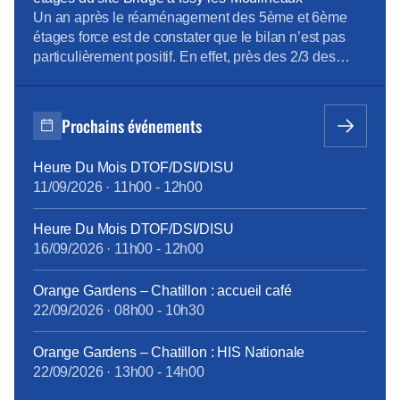
Rapport annuel sur la situation comparée des
Un an après le réaménagement des 5ème et 6ème
conditions […]
étages force est de constater que le bilan n’est pas
particulièrement positif. En effet, près des 2/3 des
salariés concernés éprouvent le besoin de s’isoler
pour pouvoir travailler en toute confidentialité et sans
avoir à déranger leurs collègues. Focaliser sur le
Prochains événements
rappel des règles de vie, […]
Heure Du Mois DTOF/DSI/DISU
11/09/2026
·
11h00
-
12h00
Heure Du Mois DTOF/DSI/DISU
16/09/2026
·
11h00
-
12h00
Orange Gardens – Chatillon : accueil café
22/09/2026
·
08h00
-
10h30
Orange Gardens – Chatillon : HIS Nationale
22/09/2026
·
13h00
-
14h00