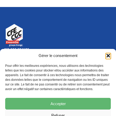
CFE-CGC ORANGE
10-12 rue Saint Amand, 75015 Paris Cedex 15
Gérer le consentement
(nouvelle fenêtre)
Nous contacter
Pour offrir les meilleures expériences, nous utilisons des technologies
01 46 79 28 74
telles que les cookies pour stocker et/ou accéder aux informations des
appareils. Le fait de consentir à ces technologies nous permettra de traiter
S'ABONNER
ADHÉRER
des données telles que le comportement de navigation ou les ID uniques
(NOUVELLE FENÊTRE)
sur ce site. Le fait de ne pas consentir ou de retirer son consentement peut
avoir un effet négatif sur certaines caractéristiques et fonctions.
Épargne
Formation
(nouvelle fenêtre)
(nouvelle fenêtre)
Accepter
Refuser