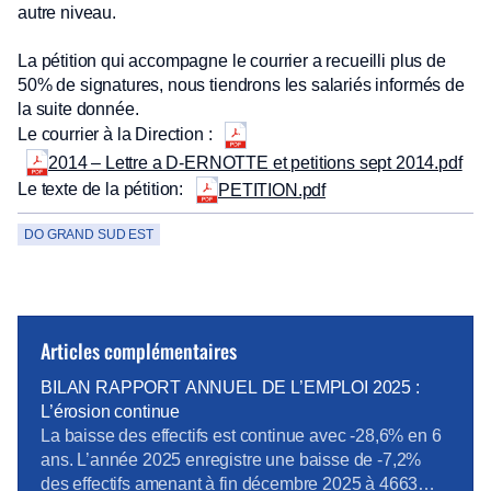
autre niveau.
La pétition qui accompagne le courrier a recueilli plus de
50% de signatures, nous tiendrons les salariés informés de
la suite donnée.
Le courrier à la Direction :
2014 – Lettre a D-ERNOTTE et petitions sept 2014.pdf
Le texte de la pétition:
PETITION.pdf
DO GRAND SUD EST
Articles complémentaires
BILAN RAPPORT ANNUEL DE L’EMPLOI 2025 :
L’érosion continue
La baisse des effectifs est continue avec -28,6% en 6
ans. L’année 2025 enregistre une baisse de -7,2%
des effectifs amenant à fin décembre 2025 à 4663