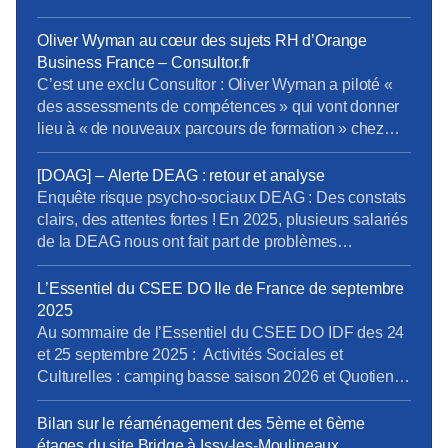
salariés sur le périmètre de SCE. La baisse des
effectifs en 2025 est le résultat de 277 départs
Oliver Wyman au cœur des sujets RH d’Orange
définitifs : 196 retraites, 8 démissions, 2
Business France – Consultor.fr
licenciements, 64 RCI […]
C’est une exclu Consultor : Oliver Wyman a piloté «
des assessments de compétences » qui vont donner
lieu à « de nouveaux parcours de formation » chez
Orange Business Franceà partir de septembre 2026,
l’enjeu et le périmètre de la mission étant beaucoup
[DOAG] – Alerte DEAG : retour et analyse
plus larges selon des sources internes. L’information
Enquête risque psycho-sociaux DEAG : Des constats
relative au pilotage de sessions d’évaluation des
clairs, des attentes fortes ! En 2025, plusieurs salariés
compétences par Oliver Wyman, est […]
de la DEAG nous ont fait part de problèmes
organisationnels récurrents et de l’impact sur leur
personne. La CFE-CGC a donc déclenché
L’Essentiel du CSEE DO Ile de France de septembre
immédiatement une Alerte auprès de la Direction pour
2025
connaitre les conséquences psycho-sociales ; cette
Au sommaire de l’Essentiel du CSEE DO IDF des 24
investigation a permis aux salariés de […]
et 25 septembre 2025 : Activités Sociales et
Culturelles : camping basse saison 2026 et Quotient
Familial Boutiques : de nouvelles fermetures et une
relocalisation Orientations en matière d’Immobilier :
Bilan sur le réaménagement des 5ème et 6ème
Plan Schéma Directeur Immobilier Territorial DO IDF
étages du site Bridge à Issy-les-Moulineaux