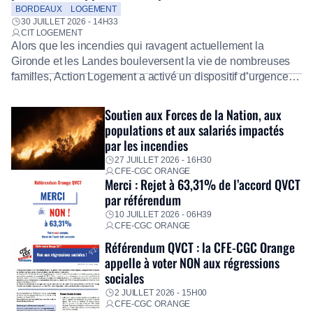
salariés
BORDEAUX
LOGEMENT
30 JUILLET 2026 - 14H33
CIT LOGEMENT
Alors que les incendies qui ravagent actuellement la
Gironde et les Landes bouleversent la vie de nombreuses
familles, Action Logement a activé un dispositif d’urgence
exceptionnel pour accompagner les salariés sinistrés.
Fidèle à sa mission d’utilité sociale, le Groupe mobilise
Soutien aux Forces de la Nation, aux
immédiatement ses équipes afin de proposer un diagnostic
populations et aux salariés impactés
personnalisé, des aides financières pour faire face aux
par les incendies
premières dépenses, […]
27 JUILLET 2026 - 16H30
CFE-CGC ORANGE
Merci : Rejet à 63,31% de l’accord QVCT
par référendum
10 JUILLET 2026 - 06H39
CFE-CGC ORANGE
Référendum QVCT : la CFE-CGC Orange
appelle à voter NON aux régressions
sociales
2 JUILLET 2026 - 15H00
CFE-CGC ORANGE