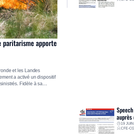
e paritarisme apporte
ironde et les Landes
ment a activé un dispositif
inistrés. Fidèle à sa
ment ses équipes afin de
res pour faire face aux
Speech 
auprès 
19 JUIN
CFE-C