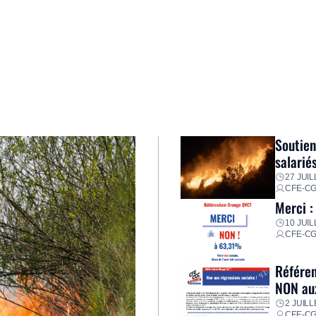
Soutien
salarié
27 JUIL
CFE-C
Merci :
10 JUIL
CFE-C
Référen
NON aux
2 JUILL
CFE-C