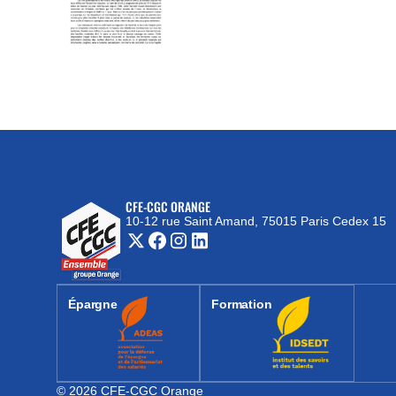
CFE-CGC ORANGE
10-12 rue Saint Amand, 75015 Paris Cedex 15
(nouvelle fenêtre)
Épargne
Formation
(nouvelle fenêtre)
(nouvelle fenêtre)
© 2026 CFE-CGC Orange