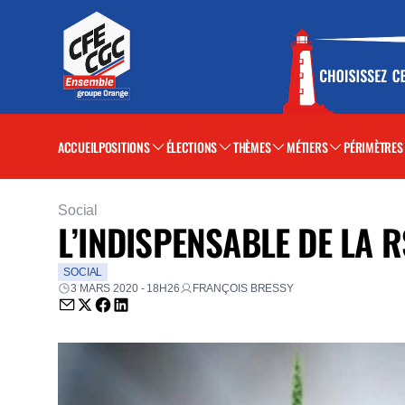
ACCUEIL
POSITIONS
ÉLECTIONS
THÈMES
MÉTIERS
PÉRIMÈTRES
Social
L’INDISPENSABLE DE LA R
SOCIAL
3 MARS 2020 - 18H26
FRANÇOIS BRESSY
Envoyer par email (nouvelle fenêtre)
Partager sur Twitter (nouvelle fenêtre)
Partager sur Facebook (nouvelle fenêtre)
Partager sur LinkedIn (nouvelle fenêtre)