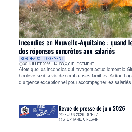
Incendies en Nouvelle-Aquitaine : quand l
des réponses concrètes aux salariés
BORDEAUX
LOGEMENT
30 JUILLET 2026 - 14H33
CIT LOGEMENT
Alors que les incendies qui ravagent actuellement la G
bouleversent la vie de nombreuses familles, Action Loge
d’urgence exceptionnel pour accompagner les salariés s
mission d’utilité sociale, le Groupe mobilise immédiate
proposer un diagnostic personnalisé, des aides financiè
premières dépenses, […]
Revue de presse de juin 2026
23 JUIN 2026 - 07H57
STÉPHANIE CRESPIN