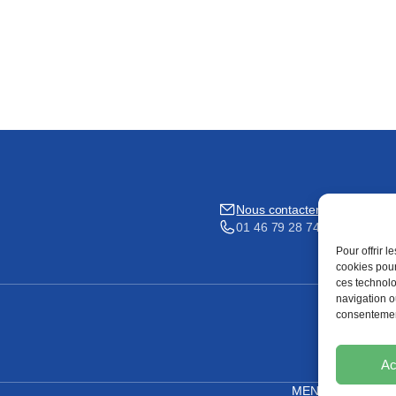
Nous contacter
01 46 79 28 74
Pour offrir 
cookies pour
ces technolo
navigation ou
consentement
Ac
MENTIONS LÉGA