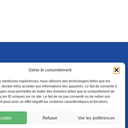
Gérer le consentement
S'ABONNER
ADHÉRER
(NOUVELLE FENÊTRE)
les meilleures expériences, nous utilisons des technologies telles que les
 stocker et/ou accéder aux informations des appareils. Le fait de consentir à
gies nous permettra de traiter des données telles que le comportement de
 les ID uniques sur ce site. Le fait de ne pas consentir ou de retirer son
 peut avoir un effet négatif sur certaines caractéristiques et fonctions.
cepter
Refuser
Voir les préférences
LES
PROTECTION DES DONNÉES
POLITIQUE DE COOKIES