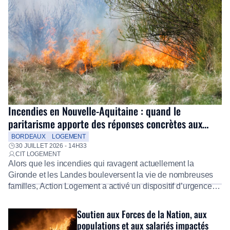
Incendies en Nouvelle-Aquitaine : quand le
paritarisme apporte des réponses concrètes aux
salariés
BORDEAUX
LOGEMENT
30 JUILLET 2026 - 14H33
CIT LOGEMENT
Alors que les incendies qui ravagent actuellement la
Gironde et les Landes bouleversent la vie de nombreuses
familles, Action Logement a activé un dispositif d’urgence
exceptionnel pour accompagner les salariés sinistrés.
Fidèle à sa mission d’utilité sociale, le Groupe mobilise
Soutien aux Forces de la Nation, aux
immédiatement ses équipes afin de proposer un diagnostic
populations et aux salariés impactés