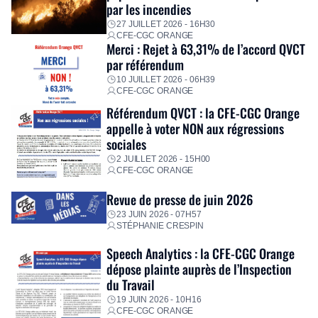
personnalisé, des aides financières pour faire face aux
par les incendies
premières dépenses, […]
27 JUILLET 2026 - 16H30
CFE-CGC ORANGE
Merci : Rejet à 63,31% de l’accord QVCT
par référendum
10 JUILLET 2026 - 06H39
CFE-CGC ORANGE
Référendum QVCT : la CFE-CGC Orange
appelle à voter NON aux régressions
sociales
2 JUILLET 2026 - 15H00
CFE-CGC ORANGE
Revue de presse de juin 2026
23 JUIN 2026 - 07H57
STÉPHANIE CRESPIN
Speech Analytics : la CFE-CGC Orange
dépose plainte auprès de l’Inspection
du Travail
19 JUIN 2026 - 10H16
CFE-CGC ORANGE