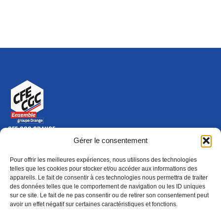
CFE-CGC ORANGE
10-12 rue Saint Amand, 75015 Paris Cedex 15
Gérer le consentement
(nouvelle fenêtre)
Nous contacter
Pour offrir les meilleures expériences, nous utilisons des technologies
01 46 79 28 74
telles que les cookies pour stocker et/ou accéder aux informations des
appareils. Le fait de consentir à ces technologies nous permettra de traiter
S'ABONNER
ADHÉRER
des données telles que le comportement de navigation ou les ID uniques
(NOUVELLE FENÊTRE)
sur ce site. Le fait de ne pas consentir ou de retirer son consentement peut
avoir un effet négatif sur certaines caractéristiques et fonctions.
Épargne
Formation
(nouvelle fenêtre)
(nouvelle fenêtre)