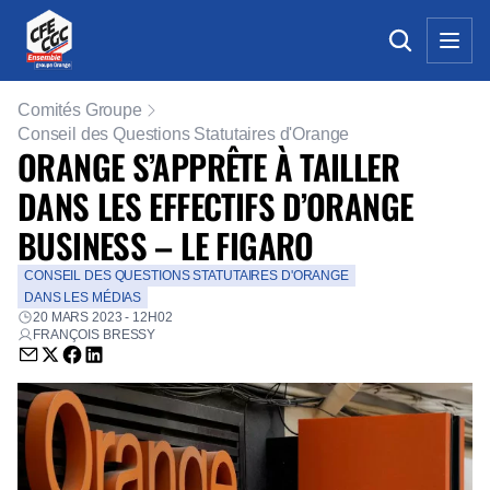
Comités Groupe
Conseil des Questions Statutaires d'Orange
ORANGE S’APPRÊTE À TAILLER
DANS LES EFFECTIFS D’ORANGE
BUSINESS – LE FIGARO
CONSEIL DES QUESTIONS STATUTAIRES D'ORANGE
DANS LES MÉDIAS
20 MARS 2023 - 12H02
FRANÇOIS BRESSY
Envoyer par email (nouvelle fenêtre)
Partager sur Twitter (nouvelle fenêtre)
Partager sur Facebook (nouvelle fenêtre)
Partager sur LinkedIn (nouvelle fenêtre)