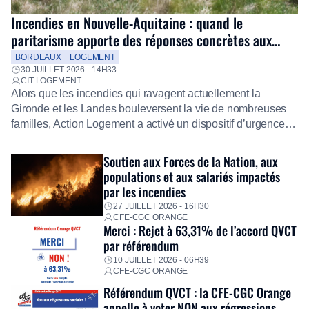
Incendies en Nouvelle-Aquitaine : quand le
paritarisme apporte des réponses concrètes aux
salariés
BORDEAUX
LOGEMENT
30 JUILLET 2026 - 14H33
CIT LOGEMENT
Alors que les incendies qui ravagent actuellement la
Gironde et les Landes bouleversent la vie de nombreuses
familles, Action Logement a activé un dispositif d’urgence
exceptionnel pour accompagner les salariés sinistrés.
Fidèle à sa mission d’utilité sociale, le Groupe mobilise
Soutien aux Forces de la Nation, aux
immédiatement ses équipes afin de proposer un diagnostic
populations et aux salariés impactés
personnalisé, des aides financières pour faire face aux
par les incendies
premières dépenses, […]
27 JUILLET 2026 - 16H30
CFE-CGC ORANGE
Merci : Rejet à 63,31% de l’accord QVCT
par référendum
10 JUILLET 2026 - 06H39
CFE-CGC ORANGE
Référendum QVCT : la CFE-CGC Orange
appelle à voter NON aux régressions