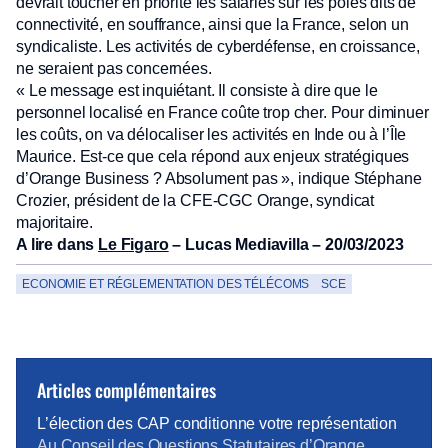
devrait toucher en priorité les salariés sur les pôles dits de
connectivité, en souffrance, ainsi que la France, selon un
syndicaliste. Les activités de cyberdéfense, en croissance,
ne seraient pas concernées.
« Le message est inquiétant. Il consiste à dire que le
personnel localisé en France coûte trop cher. Pour diminuer
les coûts, on va délocaliser les activités en Inde ou à l’Île
Maurice. Est-ce que cela répond aux enjeux stratégiques
d’Orange Business ? Absolument pas », indique Stéphane
Crozier, président de la CFE-CGC Orange, syndicat
majoritaire.
A lire dans
Le Figaro
– Lucas Mediavilla – 20/03/2023
ECONOMIE ET RÉGLEMENTATION DES TÉLÉCOMS
SCE
Articles complémentaires
L’élection des CAP conditionne votre représentation
Au Conseil des Questions Statutaires d’Orange