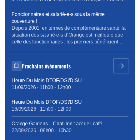
La « loi pour la liberté de choisir son avenir
professionnel » du 05 septembre 2018, qui a pour
Fonctionnaires et salarié-e-s sous la même
ambition une nouvelle société de compétences,
couverture !
réforme la formation professionnelle en promettant,
Depuis 2001, en termes de complémentaire santé, la
[…]
situation des salarié-e-s d’Orange est meilleure que
celle des fonctionnaires : les premiers bénéficient
d’un contrat collectif obligatoire, dont 60% des
cotisations sont pris en charge par l’entreprise ; les
seconds, s’ils le souhaitent, s’assurent
Prochains événements
individuellement et payent 100% des cotisations,
moins l’aide forfaitaire de 450 € bruts annuels
Heure Du Mois DTOF/DSI/DISU
introduite en février 2015. Cette différence de
11/09/2026
·
11h00
-
12h00
traitement touche à sa fin, grâce à la ténacité de la
CFE-CGC Orange : à compter du 1er janvier 2018,
Heure Du Mois DTOF/DSI/DISU
tous les personnels bénéficieront des mêmes
16/09/2026
·
11h00
-
12h00
garanties.
tract_complémentaire_santé_octobre2017.pdf
Orange Gardens – Chatillon : accueil café
22/09/2026
·
08h00
-
10h30