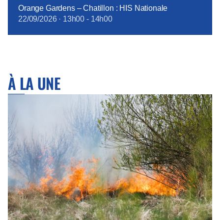
Orange Gardens – Chatillon : HIS Nationale
22/09/2026
·
13h00
-
14h00
À LA UNE