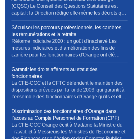
(CQSO) Le Conseil des Questions Statutaires est
capital : la Direction rédige elle-même les décrets qui
s’appliquent aux fonctionnaires de l’entreprise, avant
validation par le Ministère. La CFE-CGC et la CFTC
Sécuriser les parcours professionnels, les carrières,
dénoncent ce fonctionnement, qui constitue une
les rémunérations et la retraite
atteinte à un principe fondamental du droit : nul ne
Réforme indiciaire 2020 : un goût d’inachevé Les
devrait être à la […]
mesures indiciaires et d’amélioration des fins de
carrière pour les fonctionnaires d’Orange ont été
mises en place en décembre 2020, un an après la
Fonction Publique d’État… et en laissant de côté les
Garantir les droits afférents au statut des
statuts de fonction (IV.3 et au-delà). La CFE-CGC
fonctionnaires
Orange et la CFTC continuent de se […]
La CFE-CGC et la CFTC défendent le maintien des
dispositions prévues par la loi de 2003, qui garantit à
l’ensemble des fonctionnaires d’Orange qu’ils et elles
garderont leur statut jusqu’à la fin de leur activité.
Discrimination des fonctionnaires d’Orange dans
l’accès au Compte Personnel de Formation (CPF)
La CFE-CGC Orange écrit à Madame la Ministre du
Travail, et à Messieurs les Ministres de l’Economie et
des Finances et de l’Action et des Comptes Publics