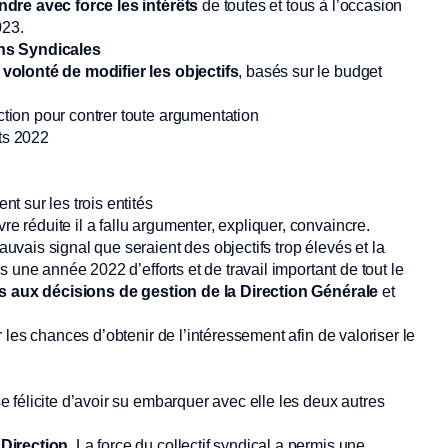
dre avec force les intérêts
de toutes et tous à l’occasion
023.
ons Syndicales
volonté de modifier les objectifs
, basés sur le budget
ction pour contrer toute argumentation
ts 2022
t sur les trois entités
réduite il a fallu argumenter, expliquer, convaincre.
vais signal que seraient des objectifs trop élevés et la
 une année 2022 d’efforts et de travail important de tout le
iés aux décisions de gestion de la Direction Générale
et
les chances d’obtenir de l’intéressement afin de valoriser le
 félicite d’avoir su embarquer avec elle les deux autres
Direction.
La force du collectif syndical a permis une