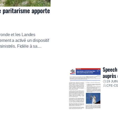
e paritarisme apporte
ironde et les Landes
ment a activé un dispositif
inistrés. Fidèle à sa
ment ses équipes afin de
res pour faire face aux
Speech 
auprès 
19 JUIN
CFE-C