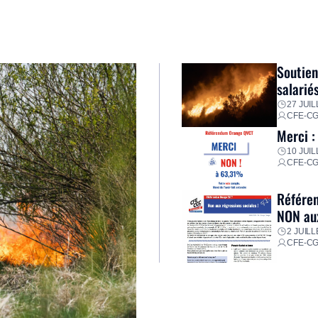
Soutien
salarié
27 JUIL
CFE-C
Merci :
10 JUIL
CFE-C
Référen
NON aux
2 JUILL
CFE-C