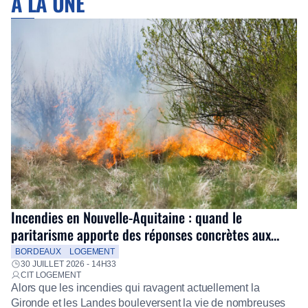
À LA UNE
Incendies en Nouvelle-Aquitaine : quand le
paritarisme apporte des réponses concrètes aux
salariés
BORDEAUX
LOGEMENT
30 JUILLET 2026 - 14H33
CIT LOGEMENT
Alors que les incendies qui ravagent actuellement la
Gironde et les Landes bouleversent la vie de nombreuses