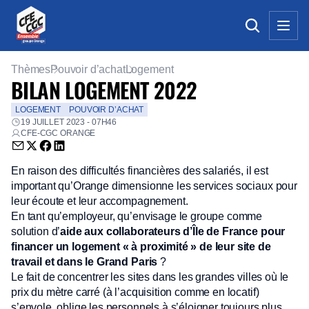
Thèmes
Pouvoir d’achat
Logement
BILAN LOGEMENT 2022
LOGEMENT
POUVOIR D’ACHAT
19 JUILLET 2023 - 07H46
CFE-CGC ORANGE
Envoyer par email (nouvelle fenêtre)
Partager sur Twitter (nouvelle fenêtre)
Partager sur Facebook (nouvelle fenêtre)
Partager sur LinkedIn (nouvelle fenêtre)
En raison des difficultés financières des salariés, il est
important qu’Orange dimensionne les services sociaux pour
leur écoute et leur accompagnement.
En tant qu’employeur, qu’envisage le groupe comme
solution d’
aide aux collaborateurs d’Île de France pour
financer un logement « à proximité » de leur site de
travail et dans le Grand Paris
?
Le fait de concentrer les sites dans les grandes villes où le
prix du mètre carré (à l’acquisition comme en locatif)
s’envole, oblige les personnels à s’éloigner toujours plus