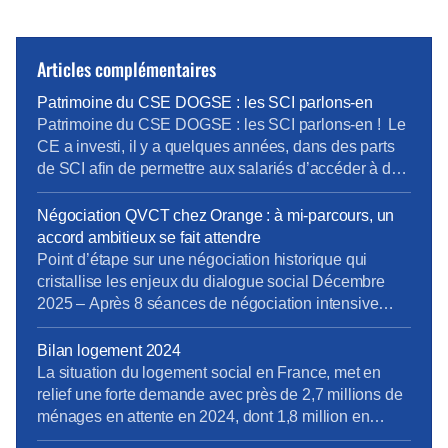
Articles complémentaires
Patrimoine du CSE DOGSE : les SCI parlons-en
Patrimoine du CSE DOGSE : les SCI parlons-en ! Le
CE a investi, il y a quelques années, dans des parts
de SCI afin de permettre aux salariés d’accéder à des
villages vacances à moindre cout. La vente de ces
parts reviendrait à céder cet investissement et à
Négociation QVCT chez Orange : à mi-parcours, un
récupérer des fonds. A l’initiative du bureau […]
accord ambitieux se fait attendre
Point d’étape sur une négociation historique qui
cristallise les enjeux du dialogue social Décembre
2025 – Après 8 séances de négociation intensive
depuis juin dernier, la première négociation d’un
accord Qualité de Vie et Conditions de Travail
Bilan logement 2024
(QVCT) dans l’histoire d’Orange Groupe France
La situation du logement social en France, met en
révèle un paradoxe saisissant : la direction nous parle
relief une forte demande avec près de 2,7 millions de
de bien-être au travail, […]
ménages en attente en 2024, dont 1,8 million en
attente d’un premier logement. La baisse des