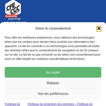
CFE-CGC ORANGE
10-12 rue Saint Amand, 75015 Paris Cedex 15
Gérer le consentement
(nouvelle fenêtre)
Nous contacter
Pour offrir les meilleures expériences, nous utilisons des technologies
01 46 79 28 74
telles que les cookies pour stocker et/ou accéder aux informations des
appareils. Le fait de consentir à ces technologies nous permettra de traiter
S'ABONNER
ADHÉRER
des données telles que le comportement de navigation ou les ID uniques
(NOUVELLE FENÊTRE)
sur ce site. Le fait de ne pas consentir ou de retirer son consentement peut
avoir un effet négatif sur certaines caractéristiques et fonctions.
Épargne
Formation
(nouvelle fenêtre)
(nouvelle fenêtre)
Accepter
Refuser
MENTIONS LÉGALES
PROTECTION DES DONNÉES
POLITIQUE DE COOKIES
Voir les préférences
© 2026 CFE-CGC Orange
Politique de
Politique de protection des données – Politique de