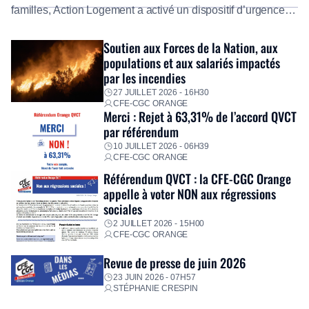
familles, Action Logement a activé un dispositif d’urgence
exceptionnel pour accompagner les salariés sinistrés.
Fidèle à sa mission d’utilité sociale, le Groupe mobilise
Soutien aux Forces de la Nation, aux
immédiatement ses équipes afin de proposer un diagnostic
populations et aux salariés impactés
personnalisé, des aides financières pour faire face aux
par les incendies
premières dépenses, […]
27 JUILLET 2026 - 16H30
CFE-CGC ORANGE
Merci : Rejet à 63,31% de l’accord QVCT
par référendum
10 JUILLET 2026 - 06H39
CFE-CGC ORANGE
Référendum QVCT : la CFE-CGC Orange
appelle à voter NON aux régressions
sociales
2 JUILLET 2026 - 15H00
CFE-CGC ORANGE
Revue de presse de juin 2026
23 JUIN 2026 - 07H57
STÉPHANIE CRESPIN