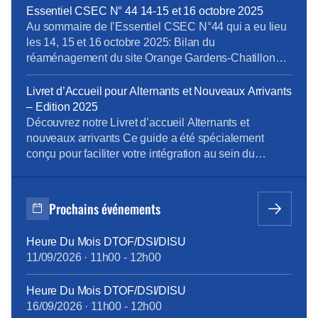
attributions de logements sociaux, qui ont atteint
Essentiel CSEC N° 44 14-15 et 16 octobre 2025
seulement 383 700 en 2024, accentue ces difficultés.
Au sommaire de l’Essentiel CSEC N°44 qui a eu lieu
La France dispose d’environ 4,2 […]
les 14, 15 et 16 octobre 2025: Bilan du
réaménagement du site Orange Gardens-Chatillon
Speech Analytics Développement des compétences
Evolution des modes de fonctionnement de
Livret d’Accueil pour Alternants et Nouveaux Arrivants
l’intervention Bilan logement 2024 Rapport handicap
– Edition 2025
2024 Retrouvez l’intégralité de l’Essentiel ici
Découvrez notre Livret d’accueil Alternants et
nouveaux arrivants Ce guide a été spécialement
conçu pour faciliter votre intégration au sein du
Groupe Orange. En quelques pages, vous y trouverez
toutes les informations essentielles sur votre
parcours, les ressources disponibles pour vous
Prochains événements
accompagner, et les clés pour bien comprendre le
fonctionnement de l’entreprise. Un outil indispensable
Heure Du Mois DTOF/DSI/DISU
[…]
11/09/2026
·
11h00
-
12h00
Heure Du Mois DTOF/DSI/DISU
16/09/2026
·
11h00
-
12h00