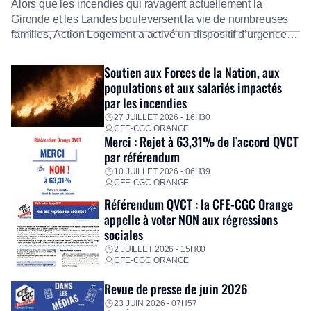
Alors que les incendies qui ravagent actuellement la
Gironde et les Landes bouleversent la vie de nombreuses
familles, Action Logement a activé un dispositif d’urgence
exceptionnel pour accompagner les salariés sinistrés.
Fidèle à sa mission d’utilité sociale, le Groupe mobilise
Soutien aux Forces de la Nation, aux
immédiatement ses équipes afin de proposer un diagnostic
populations et aux salariés impactés
personnalisé, des aides financières pour faire face aux
par les incendies
premières dépenses, […]
27 JUILLET 2026 - 16H30
CFE-CGC ORANGE
Merci : Rejet à 63,31% de l’accord QVCT
par référendum
10 JUILLET 2026 - 06H39
CFE-CGC ORANGE
Référendum QVCT : la CFE-CGC Orange
appelle à voter NON aux régressions
sociales
2 JUILLET 2026 - 15H00
CFE-CGC ORANGE
Revue de presse de juin 2026
23 JUIN 2026 - 07H57