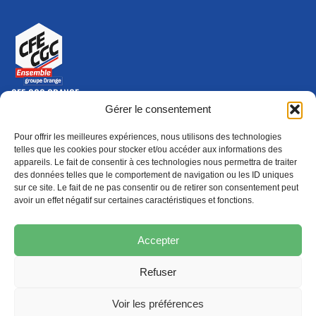
CFE-CGC ORANGE
10-12 rue Saint Amand, 75015 Paris Cedex 15
Gérer le consentement
(nouvelle fenêtre)
Nous contacter
Pour offrir les meilleures expériences, nous utilisons des technologies
01 46 79 28 74
telles que les cookies pour stocker et/ou accéder aux informations des
appareils. Le fait de consentir à ces technologies nous permettra de traiter
S'ABONNER
ADHÉRER
des données telles que le comportement de navigation ou les ID uniques
(NOUVELLE FENÊTRE)
sur ce site. Le fait de ne pas consentir ou de retirer son consentement peut
avoir un effet négatif sur certaines caractéristiques et fonctions.
Épargne
Formation
(nouvelle fenêtre)
(nouvelle fenêtre)
Accepter
Refuser
MENTIONS LÉGALES
PROTECTION DES DONNÉES
POLITIQUE DE COOKIES
Voir les préférences