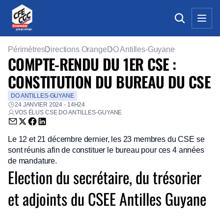
Périmètres
Directions Orange
DO Antilles-Guyane
COMPTE-RENDU DU 1ER CSE :
CONSTITUTION DU BUREAU DU CSE
DO ANTILLES-GUYANE
24 JANVIER 2024 - 14H24
VOS ÉLUS CSE DO ANTILLES-GUYANE
Envoyer par email (nouvelle fenêtre)
Partager sur Twitter (nouvelle fenêtre)
Partager sur Facebook (nouvelle fenêtre)
Partager sur LinkedIn (nouvelle fenêtre)
Le 12 et 21 décembre dernier, les 23 membres du CSE se
sont réunis afin de constituer le bureau pour ces 4 années
de mandature.
Election du secrétaire, du trésorier
et adjoints du CSEE Antilles Guyane