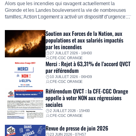
Alors que les incendies qui ravagent actuellement la
Gironde et les Landes bouleversent la vie de nombreuses
familles, Action Logement a activé un dispositif d’urgence
exceptionnel pour accompagner les salariés sinistrés.
Fidèle à sa mission d’utilité sociale, le Groupe mobilise
Soutien aux Forces de la Nation, aux
immédiatement ses équipes afin de proposer un diagnostic
populations et aux salariés impactés
personnalisé, des aides financières pour faire face aux
par les incendies
premières dépenses, […]
27 JUILLET 2026 - 16H30
CFE-CGC ORANGE
Merci : Rejet à 63,31% de l’accord QVCT
par référendum
10 JUILLET 2026 - 06H39
CFE-CGC ORANGE
Référendum QVCT : la CFE-CGC Orange
appelle à voter NON aux régressions
sociales
2 JUILLET 2026 - 15H00
CFE-CGC ORANGE
Revue de presse de juin 2026
23 JUIN 2026 - 07H57