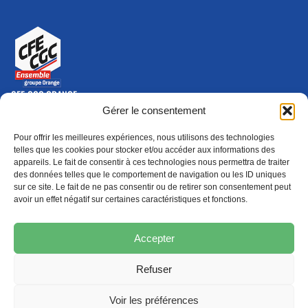
CFE-CGC ORANGE
10-12 rue Saint Amand, 75015 Paris Cedex 15
Gérer le consentement
(nouvelle fenêtre)
Nous contacter
Pour offrir les meilleures expériences, nous utilisons des technologies
01 46 79 28 74
telles que les cookies pour stocker et/ou accéder aux informations des
appareils. Le fait de consentir à ces technologies nous permettra de traiter
S'ABONNER
ADHÉRER
des données telles que le comportement de navigation ou les ID uniques
(NOUVELLE FENÊTRE)
sur ce site. Le fait de ne pas consentir ou de retirer son consentement peut
avoir un effet négatif sur certaines caractéristiques et fonctions.
Épargne
Formation
(nouvelle fenêtre)
(nouvelle fenêtre)
Accepter
Refuser
MENTIONS LÉGALES
PROTECTION DES DONNÉES
POLITIQUE DE COOKIES
Voir les préférences