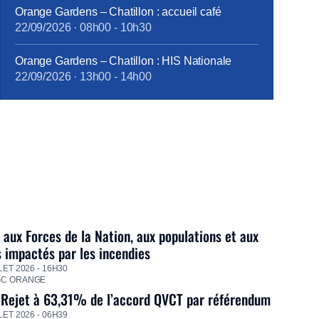
Orange Gardens – Chatillon : accueil café
22/09/2026
·
08h00
-
10h30
Orange Gardens – Chatillon : HIS Nationale
22/09/2026
·
13h00
-
14h00
 aux Forces de la Nation, aux populations et aux
s impactés par les incendies
LET 2026 - 16H30
GC ORANGE
 Rejet à 63,31% de l’accord QVCT par référendum
LET 2026 - 06H39