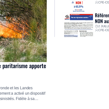
CFE-C
Référen
NON aux
2 JUILL
CFE-C
e paritarisme apporte
ironde et les Landes
ment a activé un dispositif
inistrés. Fidèle à sa
ment ses équipes afin de