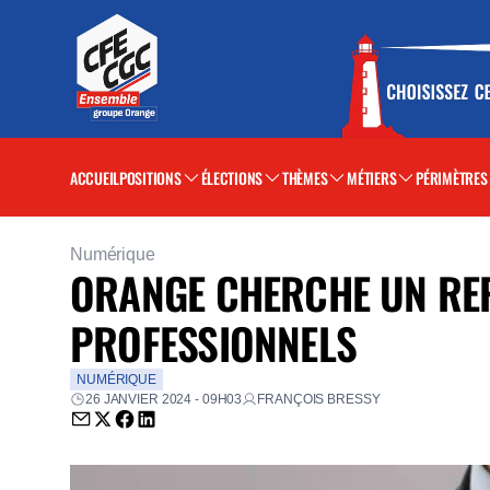
ACCUEIL
POSITIONS
ÉLECTIONS
THÈMES
MÉTIERS
PÉRIMÈTRES
Numérique
ORANGE CHERCHE UN REP
PROFESSIONNELS
NUMÉRIQUE
26 JANVIER 2024 - 09H03
FRANÇOIS BRESSY
Envoyer par email (nouvelle fenêtre)
Partager sur Twitter (nouvelle fenêtre)
Partager sur Facebook (nouvelle fenêtre)
Partager sur LinkedIn (nouvelle fenêtre)