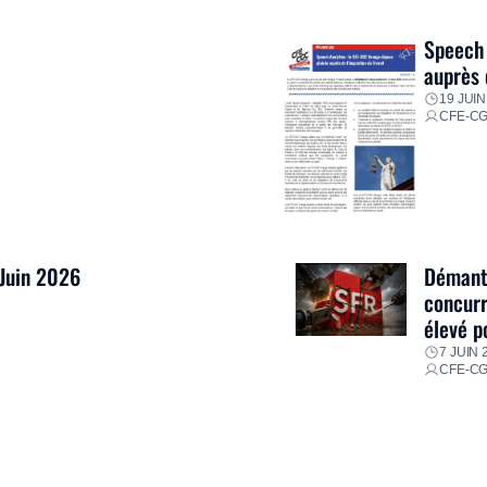
res pour faire face aux
Speech 
auprès 
19 JUIN
CFE-C
 Juin 2026
Démantè
concurr
élevé p
7 JUIN 
CFE-C