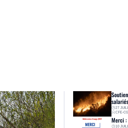
Soutien
salarié
27 JUIL
CFE-C
Merci :
10 JUIL