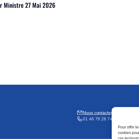
er Ministre 27 Mai 2026
Nous contacter
01 46 79 28 74
Pour offrir 
cookies pour
ces technolo