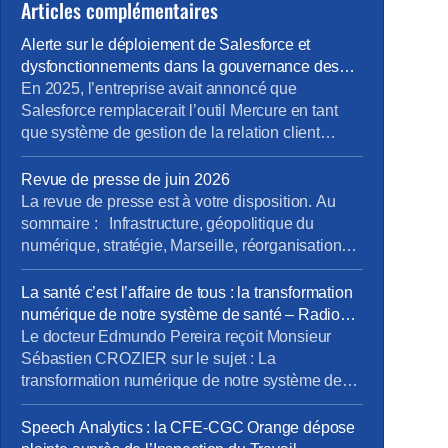
Articles complémentaires
Alerte sur le déploiement de Salesforce et
dysfonctionnements dans la gouvernance des
projets métiers
En 2025, l’entreprise avait annoncé que
Salesforce remplacerait l’outil Mercure en tant
que système de gestion de la relation client
(CRM). À cette occasion, la Direction Pro-PME et
la Direction du Système d’Information (DSI)
Revue de presse de juin 2026
avaient sollicité chaque métier pour élaborer un
La revue de presse est à votre disposition. Au
cahier des charges rigoureux, destiné à prendre
sommaire : Infrastructure, géopolitique du
en compte les besoins terrain spécifiques de […]
numérique, stratégie, Marseille, réorganisations,
QVCT, IA, SFR. Pour la consulter : revue de
presse de juin. Pour vous abonner gratuitement :
La santé c’est l’affaire de tous : la transformation
s’abonner Vous pouvez lire les articles au fil de
numérique de notre système de santé – Radio
leur publication en rubrique Revue de presse,
Phare
Le docteur Edmundo Pereira reçoit Monsieur
mais aussi en nous […]
Sébastien CROZIER sur le sujet : La
transformation numérique de notre système de
santé. Ecouter l’interview. Ecouter sur Radio
Phare – 05/06/2026
Speech Analytics : la CFE-CGC Orange dépose