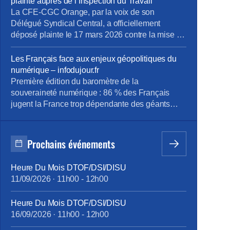
plainte auprès de l’Inspection du Travail
La CFE-CGC Orange, par la voix de son
Délégué Syndical Central, a officiellement
déposé plainte le 17 mars 2026 contre la mise en
place d’un dispositif de contrôle des salariés
basé sur l’intelligence artificielle. Nous
Les Français face aux enjeux géopolitiques du
dénonçons une atteinte « Disproportionnée » aux
numérique – infodujour.fr
droits et libertés des employés, estimant que le
Première édition du baromètre de la
système mis en œuvre par la […]
souveraineté numérique : 86 % des Français
jugent la France trop dépendante des géants
étrangers : la souveraineté numérique s’impose
comme un enjeu de puissance. À l’occasion des
Rencontres de l’Hémicycle : « Géopolitique du
Prochains événements
numérique : se réarmer dans les nouveaux
rapports de forces », l’École de Guerre […]
Heure Du Mois DTOF/DSI/DISU
11/09/2026
·
11h00
-
12h00
Heure Du Mois DTOF/DSI/DISU
16/09/2026
·
11h00
-
12h00