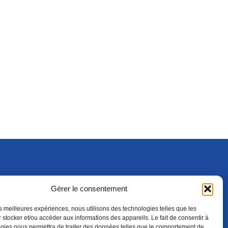
Gérer le consentement
S'ABONNER
ADHÉRER
(NOUVELLE FENÊTRE)
les meilleures expériences, nous utilisons des technologies telles que les
 stocker et/ou accéder aux informations des appareils. Le fait de consentir à
gies nous permettra de traiter des données telles que le comportement de