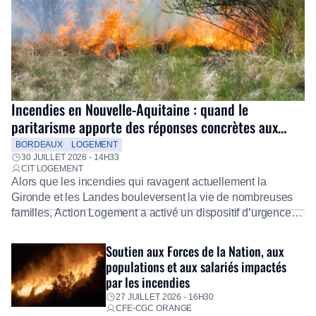
Incendies en Nouvelle-Aquitaine : quand le
paritarisme apporte des réponses concrètes aux
salariés
BORDEAUX
LOGEMENT
30 JUILLET 2026 - 14H33
CIT LOGEMENT
Alors que les incendies qui ravagent actuellement la
Gironde et les Landes bouleversent la vie de nombreuses
familles, Action Logement a activé un dispositif d’urgence
exceptionnel pour accompagner les salariés sinistrés.
Fidèle à sa mission d’utilité sociale, le Groupe mobilise
Soutien aux Forces de la Nation, aux
immédiatement ses équipes afin de proposer un diagnostic
populations et aux salariés impactés
personnalisé, des aides financières pour faire face aux
par les incendies
premières dépenses, […]
27 JUILLET 2026 - 16H30
CFE-CGC ORANGE