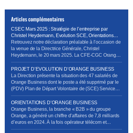
Articles complémentaires
CSEC Mars 2025 : Stratégie de l’entreprise par
Christel Heydemann, Evolution SCE, Orientations
Orange Business
Retrouvez notre déclaration préalable à l’occasion de
la venue de la Directrice Générale, Christel
Heydemann, le 20 mars 2025. La CFE-CGC Orange
l’a interpellée sur plusieurs sujets issus de l’enquête
de la Commission Nationale de Prévention et de
PROJET D’EVOLUTION D’ORANGE BUSINESS
Sécurité (CNPS) : La situation de RPS et un suicide
La Direction présente la situation des 47 salariés de
reconnu en accident du travail La dégradation […]
Orange Business dont le poste a été supprimé par le
(PDV) Plan de Départ Volontaire de (SCE) Services
de Communication Entreprise) sans qu’ils aient été
volontaires. Rappelons en effet que la Direction s’était
ORIENTATIONS D’ORANGE BUSINESS
engagée à retrouver des postes pour tous les salariés
Orange Business, la branche « B2B » du groupe
impactés. Au 20 mars […]
Orange, a généré un chiffre d’affaires de 7,8 milliards
d’euros en 2024. À la fois opérateur télécom et
intégrateur numérique, elle sert une clientèle