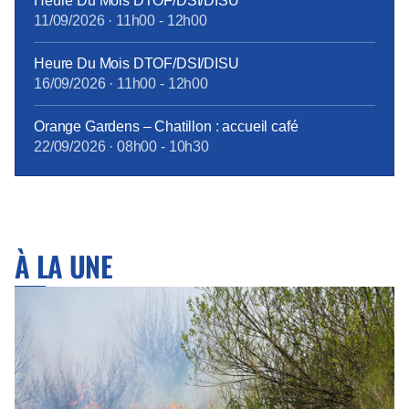
Heure Du Mois DTOF/DSI/DISU
11/09/2026
·
11h00
-
12h00
Heure Du Mois DTOF/DSI/DISU
16/09/2026
·
11h00
-
12h00
Orange Gardens – Chatillon : accueil café
22/09/2026
·
08h00
-
10h30
À LA UNE