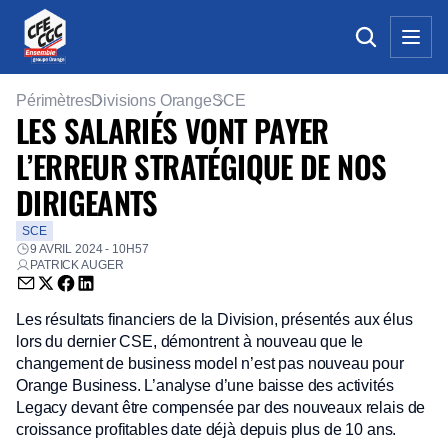
Périmètres
Divisions Orange
SCE
LES SALARIÉS VONT PAYER
L’ERREUR STRATÉGIQUE DE NOS
DIRIGEANTS
SCE
9 AVRIL 2024 - 10H57
PATRICK AUGER
Envoyer par email (nouvelle fenêtre)
Partager sur Twitter (nouvelle fenêtre)
Partager sur Facebook (nouvelle fenêtre)
Partager sur LinkedIn (nouvelle fenêtre)
Les résultats financiers de la Division, présentés aux élus
lors du dernier CSE, démontrent à nouveau que le
changement de business model n’est pas nouveau pour
Orange Business. L’analyse d’une baisse des activités
Legacy devant être compensée par des nouveaux relais de
croissance profitables date déjà depuis plus de 10 ans.