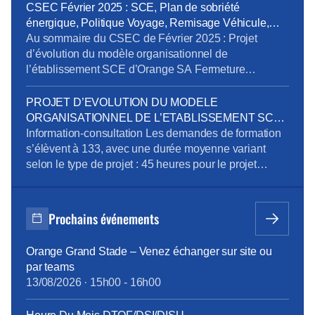
mondiale via trois canaux : Entreprises France,
CSEC Février 2025 : SCE, Plan de sobriété
Grands Clients France et International. Ses services
énergique, Politique Voyage, Remisage Véhicule,
se répartissent en trois segments : Télécom, Digital et
Addictions
Au sommaire du CSEC de Février 2025 : Projet
Intégration. […]
d’évolution du modèle organisationnel de
l’établissement SCE d’Orange SA Fermeture
exceptionnelle de certains sites tertiaires dans le
cadre du plan de sobriété énergétique Mandatement
PROJET D’EVOLUTION DU MODELE
de la CPRPPST : Politique Voyage, Remisage
ORGANISATIONNEL DE L’ETABLISSEMENT SCE
Véhicule, Situation de la prévention de l’addiction au
D’ORANGE SA
Information-consultation Les demandes de formation
sein du groupe Orange Pour télécharger le […]
s’élèvent à 133, avec une durée moyenne variant
selon le type de projet : 45 heures pour le projet
emploi, 515 heures pour la reconversion, et 90 heures
pour la création d’entreprise. Des ateliers en
présentiel ont été organisés pour aider les volontaires
Prochains événements
à développer leurs compétences, avec des
thématiques […]
Orange Grand Stade – Venez échanger sur site ou
par teams
13/08/2026
·
15h00
-
16h00