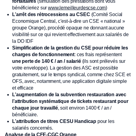
forfaitaires
(simulation des prestations dont vous
bénéficieriez sur
www.lemeilleurdescse.com
)
L’arrêt des rétrocessions
au CSEC
(Comité Social
Economique Central, c’est-à-dire un CSE « national »
groupe Orange), procédé opaque ne donnant aucune
visibilité sur ce qui revient effectivement aux salariés de
la DO IDF
Simplification
de la gestion du CSE pour réduire les
charges de fonctionnement
: ces frais représentent
une perte de 140 € / an / salarié
(ils sont prélevés sur
votre enveloppe). La gestion des ASC est possible
gratuitement, sur le temps syndical, comme chez SCE et
OFS, avec, notamment, une application digitale simple
et efficace
L’augmentation de la subvention restauration avec
l’attribution systématique de tickets restaurant pour
chaque jour travaillé
, soit environ 1400 € / an /
bénéficiaire.
L’attribution de titres CESU Handicap
pour les
salariés concernés.
Analyse de la CFE-CGC Orange