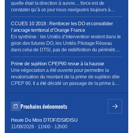
l’écart des relations sociales. Déjà […]
quelle était la direction à suivre… force est de
constater qu’à ce jour nous naviguons toujours à
vue… dans une mer agitée ! Modèle de Vente pas si
modèle ! Penser le changement plutôt que de
CCUES 10 2018 : Renforcer les DO et consolider
changer le pansement ! Envie d’en savoir davantage
l’ancrage territorial d’Orange France
? […]
En synthèse : les Unités d’Intervention restent dans le
giron des futures DO, les Unités Pilotage Réseau
dans celui de DTSI, pas de redéfinition du périmètre
ou du rattachement des Unités Opérationnelles et pas
de regroupement entre UO (rattachement à la DO
Prime de sujétion CPEP90 revue à la hausse
cible), les Directions Régionales restent rattachées au
Une négociation a été ouverte pour permettre la
DO sans évolution. Principes de ces futures […]
revalorisation du montant de la prime de sujétion dite
CPEP 90. Il a été décidé un passage de la prime à
287 euros/mois avec application rétroactive au
1/01/2018 avec date de mise en paiement sur la paie
du mois de septembre. Cette prime de sujétion
Prochains événements
reconnaît et […]
Heure Du Mois DTOF/DSI/DISU
11/09/2026
·
11h00
-
12h00