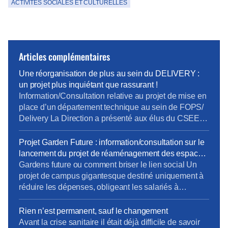
ACTIVITÉS SOCIALES ET CULTURELLES
Articles complémentaires
Une réorganisation de plus au sein du DELIVERY :
un projet plus inquiétant que rassurant !
Information/Consultation relative au projet de mise en
place d’un département technique au sein de FOPS/
Delivery La Direction a présenté aux élus du CSEE
son projet de création d’un département technique au
sein de la direction Delivery d’Orange ainsi qu’une
Projet Garden Future : information/consultation sur le
étude d’impact pour anticiper les risques
lancement du projet de réaménagement des espaces
psychosociaux afin de préparer un plan
de travail Orange Garden
Gardens future ou comment briser le lien social Un
d’accompagnement adapté. 7 […]
projet de campus gigantesque destiné uniquement à
réduire les dépenses, obligeant les salariés à
travailler toujours plus loin de chez eux, occasionnant
perte de temps, dépenses de trajets, bilan carbone
Rien n’est permanent, sauf le changement
dégradé tout comme une qualité de vie et une mise à
Avant la crise sanitaire il était déjà difficile de savoir