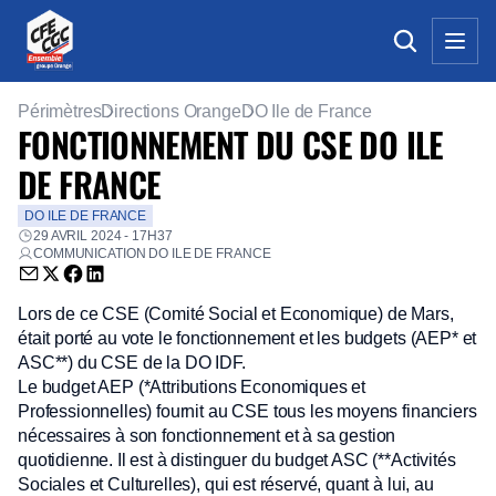
Périmètres
Directions Orange
DO Ile de France
FONCTIONNEMENT DU CSE DO ILE
DE FRANCE
DO ILE DE FRANCE
29 AVRIL 2024 - 17H37
COMMUNICATION DO ILE DE FRANCE
Envoyer par email (nouvelle fenêtre)
Partager sur Twitter (nouvelle fenêtre)
Partager sur Facebook (nouvelle fenêtre)
Partager sur LinkedIn (nouvelle fenêtre)
Lors de ce CSE (Comité Social et Economique) de Mars,
était porté au vote le fonctionnement et les budgets (AEP* et
ASC**) du CSE de la DO IDF.
Le budget AEP (*Attributions Economiques et
Professionnelles) fournit au CSE tous les moyens financiers
nécessaires à son fonctionnement et à sa gestion
quotidienne. Il est à distinguer du budget ASC (**Activités
Sociales et Culturelles), qui est réservé, quant à lui, au