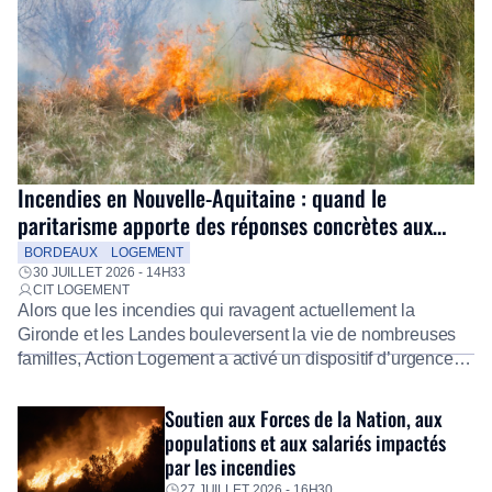
Incendies en Nouvelle-Aquitaine : quand le
paritarisme apporte des réponses concrètes aux
salariés
BORDEAUX
LOGEMENT
30 JUILLET 2026 - 14H33
CIT LOGEMENT
Alors que les incendies qui ravagent actuellement la
Gironde et les Landes bouleversent la vie de nombreuses
familles, Action Logement a activé un dispositif d’urgence
exceptionnel pour accompagner les salariés sinistrés.
Fidèle à sa mission d’utilité sociale, le Groupe mobilise
Soutien aux Forces de la Nation, aux
immédiatement ses équipes afin de proposer un diagnostic
populations et aux salariés impactés
personnalisé, des aides financières pour faire face aux
par les incendies
premières dépenses, […]
27 JUILLET 2026 - 16H30