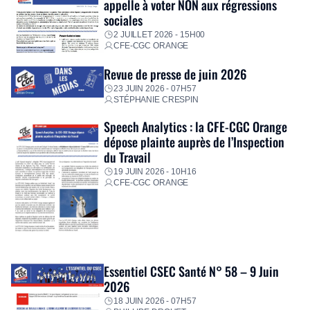
appelle à voter NON aux régressions
sociales
2 JUILLET 2026 - 15H00
CFE-CGC ORANGE
Revue de presse de juin 2026
23 JUIN 2026 - 07H57
STÉPHANIE CRESPIN
Speech Analytics : la CFE-CGC Orange
dépose plainte auprès de l’Inspection
du Travail
19 JUIN 2026 - 10H16
CFE-CGC ORANGE
Essentiel CSEC Santé N° 58 – 9 Juin
2026
18 JUIN 2026 - 07H57