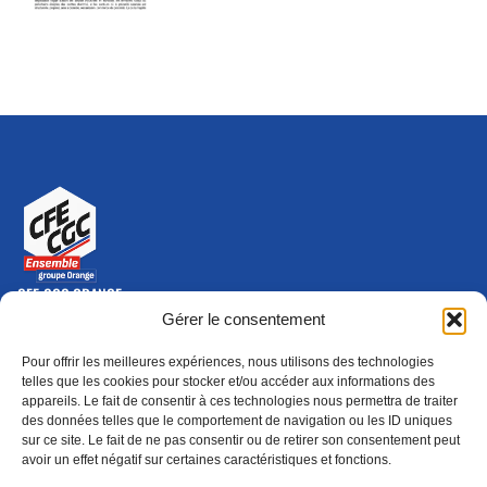
CFE-CGC ORANGE
10-12 rue Saint Amand, 75015 Paris Cedex 15
Gérer le consentement
(nouvelle fenêtre)
Nous contacter
Pour offrir les meilleures expériences, nous utilisons des technologies
01 46 79 28 74
telles que les cookies pour stocker et/ou accéder aux informations des
appareils. Le fait de consentir à ces technologies nous permettra de traiter
S'ABONNER
ADHÉRER
des données telles que le comportement de navigation ou les ID uniques
(NOUVELLE FENÊTRE)
sur ce site. Le fait de ne pas consentir ou de retirer son consentement peut
avoir un effet négatif sur certaines caractéristiques et fonctions.
Épargne
Formation
(nouvelle fenêtre)
(nouvelle fenêtre)