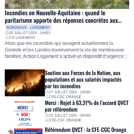
Incendies en Nouvelle-Aquitaine : quand le
paritarisme apporte des réponses concrètes aux
salariés
BORDEAUX
LOGEMENT
30 JUILLET 2026 - 14H33
CIT LOGEMENT
Alors que les incendies qui ravagent actuellement la
Gironde et les Landes bouleversent la vie de nombreuses
familles, Action Logement a activé un dispositif d’urgence
exceptionnel pour accompagner les salariés sinistrés.
Fidèle à sa mission d’utilité sociale, le Groupe mobilise
Soutien aux Forces de la Nation, aux
immédiatement ses équipes afin de proposer un diagnostic
populations et aux salariés impactés
personnalisé, des aides financières pour faire face aux
par les incendies
premières dépenses, […]
27 JUILLET 2026 - 16H30
CFE-CGC ORANGE
Merci : Rejet à 63,31% de l’accord QVCT
par référendum
10 JUILLET 2026 - 06H39
CFE-CGC ORANGE
Référendum QVCT : la CFE-CGC Orange