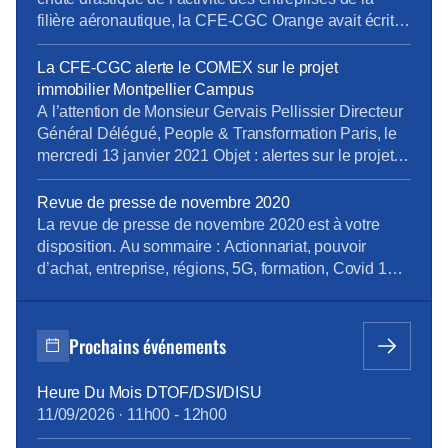
filière aéronautique, la CFE-CGC Orange avait écrit
deux courriers à la Direction et aux élus territoriaux,
en août et octobre dernier, pour demander l’étude
La CFE-CGC alerte le COMEX sur le projet
expresse de créations d’emplois permettant d’utiliser
immobilier Montpellier Campus
les compétences locales en ingéniérie numérique,
A l’attention de Monsieur Gervais Pellissier Directeur
[…]
Général Délégué, People & Transformation Paris, le
mercredi 13 janvier 2021 Objet : alertes sur le projet
immobilier Montpellier Campus Monsieur le Directeur,
Nous souhaitons porter à votre connaissance nos
Revue de presse de novembre 2020
inquiétudes et celles des salariés concernés quant au
La revue de presse de novembre 2020 est à votre
projet immobilier Montpellier Campus du site la
disposition. Au sommaire : Actionnariat, pouvoir
Pompignane, (site où IBM […]
d’achat, entreprise, régions, 5G, formation, Covid 19,
procès harcèlement Pour la consulter : revue de
presse de novembre 2020 Pour vous abonner
gratuitement : s’abonner Vous pouvez lire les articles
Prochains événements
au fil de leur publication en rubrique Revue de
presse, mais aussi en nous suivant
Heure Du Mois DTOF/DSI/DISU
sur Facebook, Twitter, […]
11/09/2026
·
11h00
-
12h00