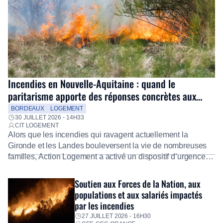
Incendies en Nouvelle-Aquitaine : quand le
paritarisme apporte des réponses concrètes aux
salariés
BORDEAUX
LOGEMENT
30 JUILLET 2026 - 14H33
CIT LOGEMENT
Alors que les incendies qui ravagent actuellement la
Gironde et les Landes bouleversent la vie de nombreuses
familles, Action Logement a activé un dispositif d’urgence
exceptionnel pour accompagner les salariés sinistrés.
Fidèle à sa mission d’utilité sociale, le Groupe mobilise
Soutien aux Forces de la Nation, aux
immédiatement ses équipes afin de proposer un diagnostic
populations et aux salariés impactés
personnalisé, des aides financières pour faire face aux
par les incendies
premières dépenses, […]
27 JUILLET 2026 - 16H30