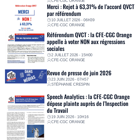
CFE-CGC ORANGE
Merci : Rejet à 63,31% de l’accord QVCT
par référendum
10 JUILLET 2026 - 06H39
CFE-CGC ORANGE
Référendum QVCT : la CFE-CGC Orange
appelle à voter NON aux régressions
sociales
2 JUILLET 2026 - 15H00
CFE-CGC ORANGE
Revue de presse de juin 2026
23 JUIN 2026 - 07H57
STÉPHANIE CRESPIN
Speech Analytics : la CFE-CGC Orange
dépose plainte auprès de l’Inspection
du Travail
19 JUIN 2026 - 10H16
CFE-CGC ORANGE