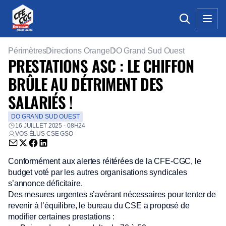
Périmètres
Directions Orange
DO Grand Sud Ouest
PRESTATIONS ASC : LE CHIFFON
BRÛLE AU DÉTRIMENT DES
SALARIÉS !
DO GRAND SUD OUEST
16 JUILLET 2025 - 08H24
VOS ÉLUS CSE GSO
Envoyer par email (nouvelle fenêtre)
Partager sur Twitter (nouvelle fenêtre)
Partager sur Facebook (nouvelle fenêtre)
Partager sur LinkedIn (nouvelle fenêtre)
Conformément aux alertes réitérées de la CFE-CGC, le
budget voté par les autres organisations syndicales
s’annonce déficitaire.
Des mesures urgentes s’avérant nécessaires pour tenter de
revenir à l’équilibre, le bureau du CSE a proposé de
modifier certaines prestations :