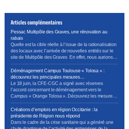
Articles complémentaires
Pessac Multipôle des Graves, une rénovation au
rabais
Quelle est la cible réelle à l’issue de la rationalisation
des locaux avec l’arrivée de nouvelles entités sur le
site de Multipôle des Graves En effet, nous aurions
650 salariés sur le site ou 724 salariés selon les
slides d’un meme document ! Ce point étant posé,
Déménagement Campus Toulouse « Tolosa » :
tout d’abord, nous tenons à remercier tout
découvrez les principales mesures
particulièrement […]
d’accompagnement négociées par la CFE-CGC
Le 18 juin, la CFE-CGC a signé avec réserves
l’accord concernant le déménagement vers le
Campus « Orange Tolosa ». Découvrez les mesures
obtenues par nos négociateurs : projet immobilier
campus Tolosa accord accompagnement 2021
Créations d’emplois en région Occitanie : la
2024.pdf Le cadre global de l’accord Cet accord est
présidente de Région nous répond
valable jusqu’au 31 décembre 2024. Il s’applique à
Dans le cadre de la crise sanitaire qui a généré une
l’ensemble des personnels […]
chute drastique de l’activité des entreprises de la