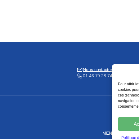
Nous contacter
01 46 79 28 74
Pour offrir 
cookies pour
ces technolo
navigation ou
consentement
Ac
MENTIONS LÉGA
Politique 