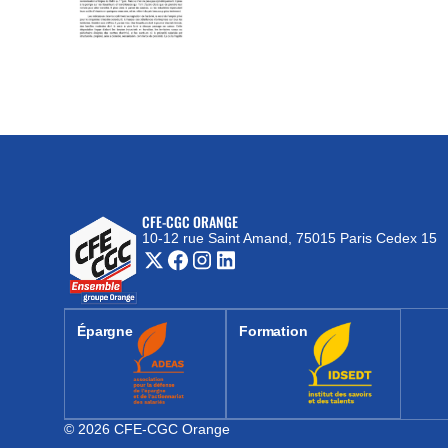
CFE-CGC ORANGE
10-12 rue Saint Amand, 75015 Paris Cedex 15
(nouvelle fenêtre)
Épargne
Formation
(nouvelle fenêtre)
(nouvelle fenêtre)
© 2026 CFE-CGC Orange