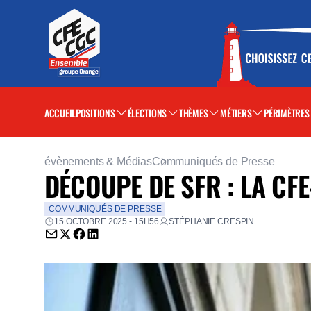
ACCUEIL
POSITIONS
ÉLECTIONS
THÈMES
MÉTIERS
PÉRIMÈTRES
évènements & Médias
Communiqués de Presse
DÉCOUPE DE SFR : LA CF
COMMUNIQUÉS DE PRESSE
15 OCTOBRE 2025 - 15H56
STÉPHANIE CRESPIN
Envoyer par email (nouvelle fenêtre)
Partager sur Twitter (nouvelle fenêtre)
Partager sur Facebook (nouvelle fenêtre)
Partager sur LinkedIn (nouvelle fenêtre)