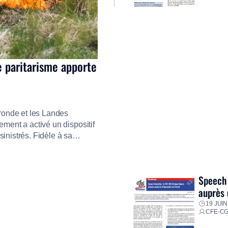
e paritarisme apporte
ironde et les Landes
ment a activé un dispositif
inistrés. Fidèle à sa
ment ses équipes afin de
res pour faire face aux
Speech 
auprès 
19 JUIN
CFE-C