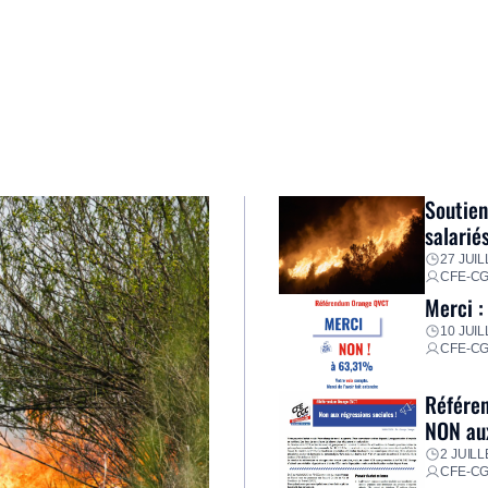
Soutien
salarié
27 JUIL
CFE-C
Merci :
10 JUIL
CFE-C
Référen
NON aux
2 JUILL
CFE-C