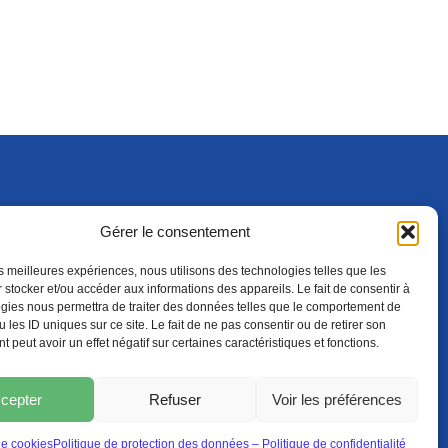
Gérer le consentement
S'ABONNER
ADHÉRER
(NOUVELLE FENÊTRE)
les meilleures expériences, nous utilisons des technologies telles que les
 stocker et/ou accéder aux informations des appareils. Le fait de consentir à
gies nous permettra de traiter des données telles que le comportement de
 les ID uniques sur ce site. Le fait de ne pas consentir ou de retirer son
 peut avoir un effet négatif sur certaines caractéristiques et fonctions.
cepter
Refuser
Voir les préférences
LES
PROTECTION DES DONNÉES
POLITIQUE DE COOKIES
de cookies
Politique de protection des données – Politique de confidentialité