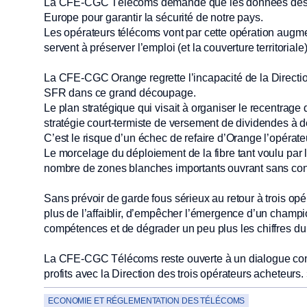
La CFE-CGC Télécoms demande que les données des clie
Europe pour garantir la sécurité de notre pays.
Les opérateurs télécoms vont par cette opération augmente
servent à préserver l’emploi (et la couverture territorial
La CFE-CGC Orange regrette l’incapacité de la Directio
SFR dans ce grand découpage.
Le plan stratégique qui visait à organiser le recentrage
stratégie court-termiste de versement de dividendes à 
C’est le risque d’un échec de refaire d’Orange l’opérateu
Le morcelage du déploiement de la fibre tant voulu par 
nombre de zones blanches importants ouvrant sans cont
Sans prévoir de garde fous sérieux au retour à trois opé
plus de l’affaiblir, d’empêcher l’émergence d’un champio
compétences et de dégrader un peu plus les chiffres d
La CFE-CGC Télécoms reste ouverte à un dialogue con
profits avec la Direction des trois opérateurs acheteurs.
ECONOMIE ET RÉGLEMENTATION DES TÉLÉCOMS