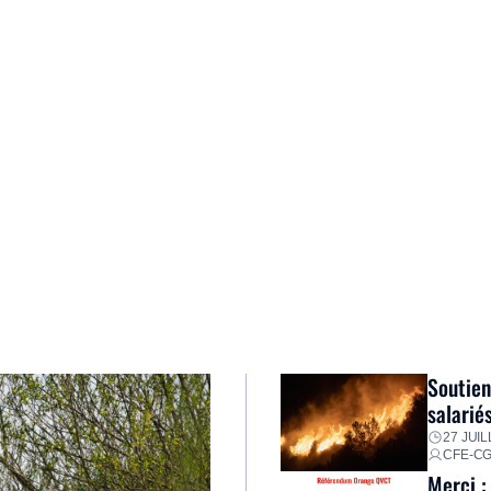
Soutien
salarié
27 JUIL
CFE-C
Merci :