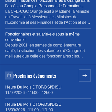
Discrimination des fonctionnaires d’Orange dans
l’accès au Compte Personnel de Formation
(CPF)
La CFE-CGC Orange écrit à Madame la Ministre
du Travail, et à Messieurs les Ministres de
l’Economie et des Finances et de l’Action et des
Comptes Publics La « loi pour la liberté de
choisir son avenir professionnel » du 05
Fonctionnaires et salarié-e-s sous la même
septembre 2018, qui a pour ambition une
couverture !
nouvelle société de compétences, réforme la
Depuis 2001, en termes de complémentaire
formation professionnelle en promettant, […]
santé, la situation des salarié-e-s d’Orange est
meilleure que celle des fonctionnaires : les
premiers bénéficient d’un contrat collectif
obligatoire, dont 60% des cotisations sont pris en
charge par l’entreprise ; les seconds, s’ils le
Prochains événements
souhaitent, s’assurent individuellement et payent
100% des cotisations, moins l’aide forfaitaire de
Heure Du Mois DTOF/DSI/DISU
450 € bruts annuels introduite en février 2015.
11/09/2026
·
11h00
-
12h00
Cette différence de traitement touche à sa fin,
grâce à la ténacité de la CFE-CGC Orange : à
Heure Du Mois DTOF/DSI/DISU
compter du 1er janvier 2018, tous les personnels
16/09/2026
·
11h00
-
12h00
bénéficieront des mêmes garanties.