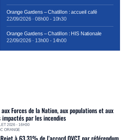
tract_complémentaire_santé_octobre2017.pdf
Orange Gardens – Chatillon : accueil café
22/09/2026
·
08h00
-
10h30
Orange Gardens – Chatillon : HIS Nationale
22/09/2026
·
13h00
-
14h00
 aux Forces de la Nation, aux populations et aux
s impactés par les incendies
LET 2026 - 16H30
GC ORANGE
 Rejet à 63,31% de l’accord QVCT par référendum