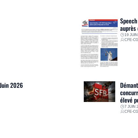
ment ses équipes afin de
res pour faire face aux
Speech 
auprès 
19 JUIN
CFE-C
 Juin 2026
Démantè
concurr
élevé p
7 JUIN 
CFE-C