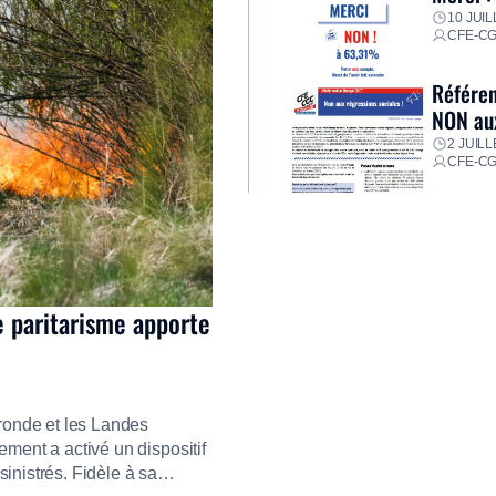
10 JUIL
CFE-C
Référen
NON aux
2 JUILL
CFE-C
e paritarisme apporte
ironde et les Landes
ment a activé un dispositif
inistrés. Fidèle à sa