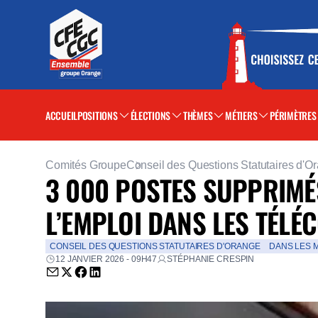
ACCUEIL
POSITIONS
ÉLECTIONS
THÈMES
MÉTIERS
PÉRIMÈTRES
Comités Groupe
Conseil des Questions Statutaires d'O
3 000 POSTES SUPPRIMÉS 
L’EMPLOI DANS LES TÉLÉ
CONSEIL DES QUESTIONS STATUTAIRES D'ORANGE
DANS LES 
12 JANVIER 2026 - 09H47
STÉPHANIE CRESPIN
Envoyer par email (nouvelle fenêtre)
Partager sur Twitter (nouvelle fenêtre)
Partager sur Facebook (nouvelle fenêtre)
Partager sur LinkedIn (nouvelle fenêtre)