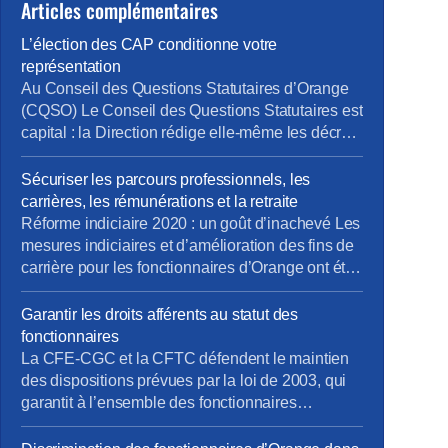
Articles complémentaires
L’élection des CAP conditionne votre
représentation
Au Conseil des Questions Statutaires d’Orange
(CQSO) Le Conseil des Questions Statutaires est
capital : la Direction rédige elle-même les décrets
qui s’appliquent aux fonctionnaires de
l’entreprise, avant validation par le Ministère. La
Sécuriser les parcours professionnels, les
CFE-CGC et la CFTC dénoncent ce
carrières, les rémunérations et la retraite
fonctionnement, qui constitue une atteinte à un
Réforme indiciaire 2020 : un goût d’inachevé Les
principe fondamental du droit : nul ne devrait être
mesures indiciaires et d’amélioration des fins de
à la […]
carrière pour les fonctionnaires d’Orange ont été
mises en place en décembre 2020, un an après
la Fonction Publique d’État… et en laissant de
Garantir les droits afférents au statut des
côté les statuts de fonction (IV.3 et au-delà). La
fonctionnaires
CFE-CGC Orange et la CFTC continuent de se
La CFE-CGC et la CFTC défendent le maintien
[…]
des dispositions prévues par la loi de 2003, qui
garantit à l’ensemble des fonctionnaires
d’Orange qu’ils et elles garderont leur statut
jusqu’à la fin de leur activité.