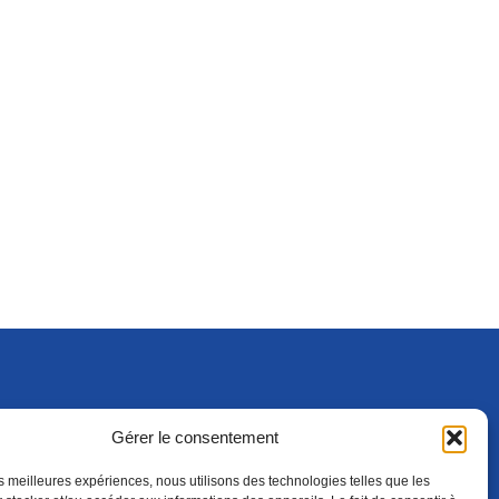
Gérer le consentement
S'ABONNER
ADHÉRER
(NOUVELLE FENÊTRE)
les meilleures expériences, nous utilisons des technologies telles que les