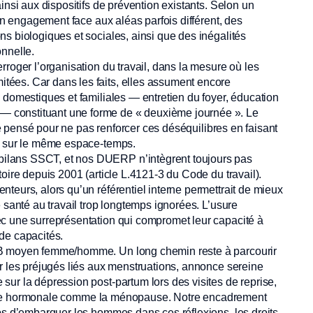
insi aux dispositifs de prévention existants. Selon un
 un engagement face aux aléas parfois différent, des
s biologiques et sociales, ainsi que des inégalités
onnelle.
rroger l’organisation du travail, dans la mesure où les
ées. Car dans les faits, elles assument encore
 domestiques et familiales — entretien du foyer, éducation
 constituant une forme de « deuxième journée ». Le
tre pensé pour ne pas renforcer ces déséquilibres en faisant
es sur le même espace-temps.
ilans SSCT, et nos DUERP n’intègrent toujours pas
oire depuis 2001 (article L.4121-3 du Code du travail).
teurs, alors qu’un référentiel interne permettrait de mieux
 santé au travail trop longtemps ignorées. L’usure
ec une surreprésentation qui compromet leur capacité à
 de capacités.
GB moyen femme/homme. Un long chemin reste à parcourir
r les préjugés liés aux menstruations, annonce sereine
ur la dépression post-partum lors des visites de reprise,
 la vie hormonale comme la ménopause. Notre encadrement
mps d’embarquer les hommes dans ces réflexions, les droits