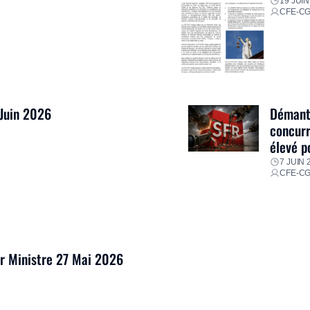
19 JUIN
CFE-C
 Juin 2026
Démantè
concurr
élevé p
7 JUIN 
CFE-C
er Ministre 27 Mai 2026