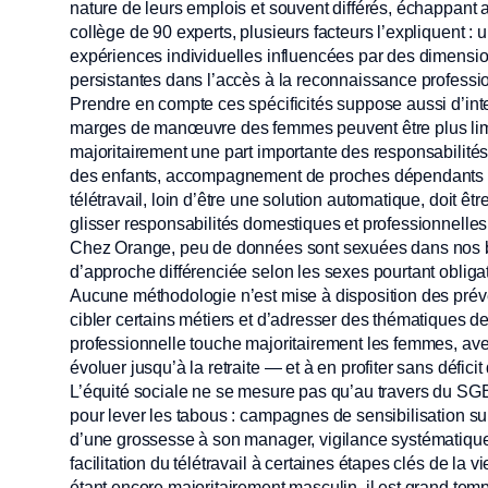
nature de leurs emplois et souvent différés, échappant a
collège de 90 experts, plusieurs facteurs l’expliquent :
expériences individuelles influencées par des dimension
persistantes dans l’accès à la reconnaissance professi
Prendre en compte ces spécificités suppose aussi d’inte
marges de manœuvre des femmes peuvent être plus limit
majoritairement une part importante des responsabilités
des enfants, accompagnement de proches dépendants —
télétravail, loin d’être une solution automatique, doit ê
glisser responsabilités domestiques et professionnell
Chez Orange, peu de données sont sexuées dans nos b
d’approche différenciée selon les sexes pourtant obligat
Aucune méthodologie n’est mise à disposition des préven
cibler certains métiers et d’adresser des thématiques de
professionnelle touche majoritairement les femmes, av
évoluer jusqu’à la retraite — et à en profiter sans déficit
L’équité sociale ne se mesure pas qu’au travers du S
pour lever les tabous : campagnes de sensibilisation su
d’une grossesse à son manager, vigilance systématique s
facilitation du télétravail à certaines étapes clés de
étant encore majoritairement masculin, il est grand te