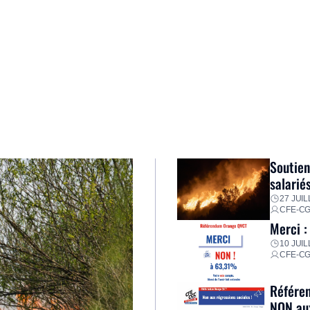
Soutien
salarié
27 JUIL
CFE-C
Merci :
10 JUIL
CFE-C
Référen
NON aux