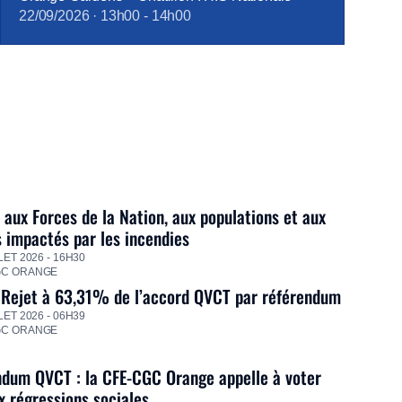
22/09/2026
·
13h00
-
14h00
 aux Forces de la Nation, aux populations et aux
s impactés par les incendies
LET 2026 - 16H30
GC ORANGE
 Rejet à 63,31% de l’accord QVCT par référendum
LET 2026 - 06H39
GC ORANGE
dum QVCT : la CFE-CGC Orange appelle à voter
 régressions sociales