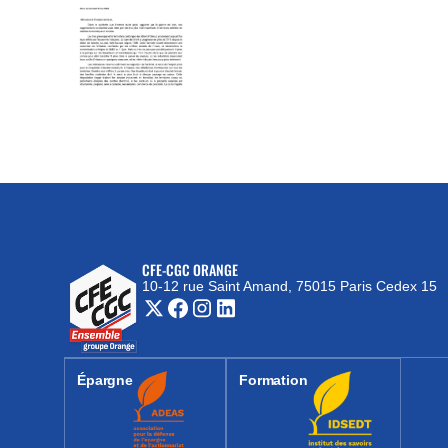
CFE-CGC ORANGE
10-12 rue Saint Amand, 75015 Paris Cedex 15
(nouvelle fenêtre)
Épargne
Formation
(nouvelle fenêtre)
(nouvelle fenêtre)