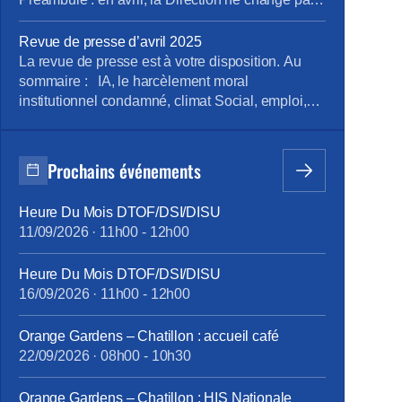
d’un fil. La tension en 2500 pages (enquête du
CNPS) Les médecins alertent …Encore !
Revue de presse d’avril 2025
(rapport des médecins du travail) A Caen, un
La revue de presse est à votre disposition. Au
inventaire à la Prévert Atalante : où sont les […]
sommaire : IA, le harcèlement moral
institutionnel condamné, climat Social, emploi,
rémunération, boutiques, en région Pour la
consulter : revue de presse d’avril Pour vous
abonner gratuitement : s’abonner Vous pouvez
Prochains événements
lire les articles au fil de leur publication en
rubrique Revue de presse, mais aussi […]
Heure Du Mois DTOF/DSI/DISU
11/09/2026
·
11h00
-
12h00
Heure Du Mois DTOF/DSI/DISU
16/09/2026
·
11h00
-
12h00
Orange Gardens – Chatillon : accueil café
22/09/2026
·
08h00
-
10h30
Orange Gardens – Chatillon : HIS Nationale