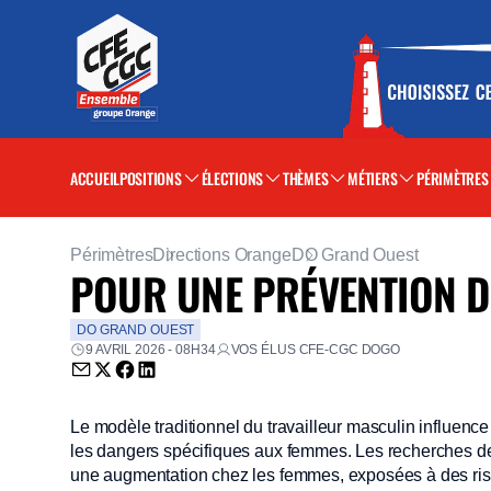
ACCUEIL
POSITIONS
ÉLECTIONS
THÈMES
MÉTIERS
PÉRIMÈTRES
Périmètres
Directions Orange
DO Grand Ouest
POUR UNE PRÉVENTION DE
DO GRAND OUEST
9 AVRIL 2026 - 08H34
VOS ÉLUS CFE-CGC DOGO
Envoyer par email (nouvelle fenêtre)
Partager sur Twitter (nouvelle fenêtre)
Partager sur Facebook (nouvelle fenêtre)
Partager sur LinkedIn (nouvelle fenêtre)
Le modèle traditionnel du travailleur masculin influence
les dangers spécifiques aux femmes. Les recherches d
une augmentation chez les femmes, exposées à des risq