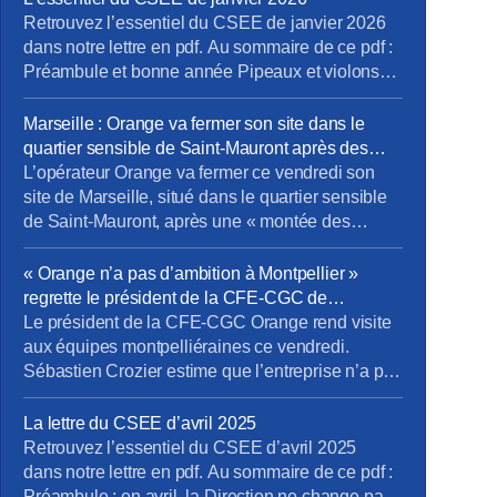
Retrouvez l’essentiel du CSEE de janvier 2026
dans notre lettre en pdf. Au sommaire de ce pdf :
Préambule et bonne année Pipeaux et violons
Tout va bien madame la marquise Cro-Magnon et
Neandertal Prochain CSEE pour vos élus du 24
Marseille : Orange va fermer son site dans le
au 26 mars.
quartier sensible de Saint-Mauront après des
«tensions» – Europe 1
L’opérateur Orange va fermer ce vendredi son
site de Marseille, situé dans le quartier sensible
de Saint-Mauront, après une « montée des
tensions », indique la direction régionale du
groupe. Environ 1.000 personnes travaillent dans
« Orange n’a pas d’ambition à Montpellier »
ces locaux de la cité phocéenne. L’entreprise
regrette le président de la CFE-CGC de
attend « un retour à une situation apaisée dans le
l’entreprise – Ici l’Herault
Le président de la CFE-CGC Orange rend visite
quartier ». […]Les salariés ont dû être […]
aux équipes montpelliéraines ce vendredi.
Sébastien Crozier estime que l’entreprise n’a pas
de projet ambitieux dans la métropole et que les
salariés se sentent oubliés. Sébastien Crozier,
La lettre du CSEE d’avril 2025
président national de la CFE-CGC Orange est
Retrouvez l’essentiel du CSEE d’avril 2025
dans l’Hérault ce vendredi pour rencontrer les
dans notre lettre en pdf. Au sommaire de ce pdf :
1.500 salariés qui travaillent à Montpellier. […]
Préambule : en avril, la Direction ne change pas