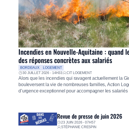
Incendies en Nouvelle-Aquitaine : quand l
des réponses concrètes aux salariés
BORDEAUX
LOGEMENT
30 JUILLET 2026 - 14H33
CIT LOGEMENT
Alors que les incendies qui ravagent actuellement la G
bouleversent la vie de nombreuses familles, Action Loge
d’urgence exceptionnel pour accompagner les salariés s
mission d’utilité sociale, le Groupe mobilise immédiate
proposer un diagnostic personnalisé, des aides financiè
premières dépenses, […]
Revue de presse de juin 2026
23 JUIN 2026 - 07H57
STÉPHANIE CRESPIN