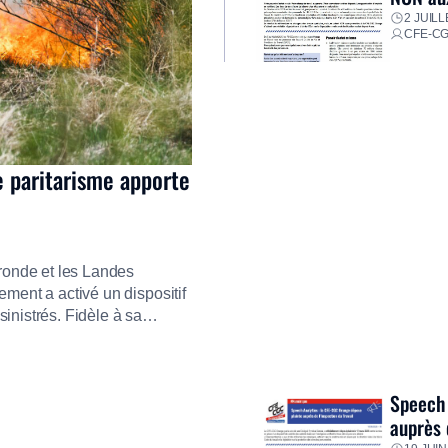
2 JUILL
CFE-C
e paritarisme apporte
ironde et les Landes
ment a activé un dispositif
inistrés. Fidèle à sa
ment ses équipes afin de
res pour faire face aux
Speech 
auprès 