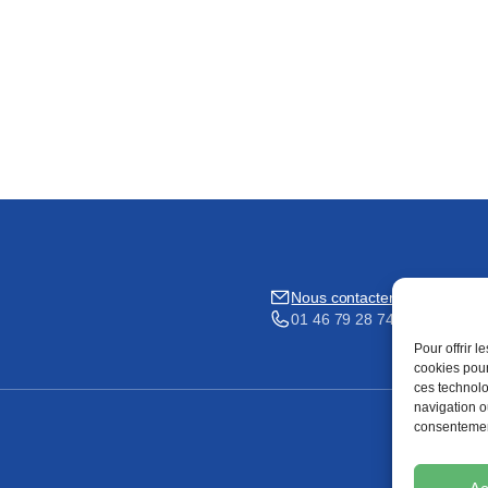
Nous contacter
01 46 79 28 74
Pour offrir 
cookies pour
ces technolo
navigation ou
consentement