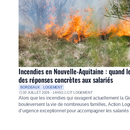
Incendies en Nouvelle-Aquitaine : quand l
des réponses concrètes aux salariés
BORDEAUX
LOGEMENT
30 JUILLET 2026 - 14H33
CIT LOGEMENT
Alors que les incendies qui ravagent actuellement la G
bouleversent la vie de nombreuses familles, Action Loge
d’urgence exceptionnel pour accompagner les salariés s
mission d’utilité sociale, le Groupe mobilise immédiate
proposer un diagnostic personnalisé, des aides financiè
premières dépenses, […]