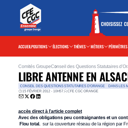
ACCUEIL
POSITIONS
ÉLECTIONS
THÈMES
MÉTIERS
PÉRIMÈTRES
Comités Groupe
Conseil des Questions Statutaires d'O
LIBRE ANTENNE EN ALSAC
CONSEIL DES QUESTIONS STATUTAIRES D'ORANGE
DANS LES 
15 FÉVRIER 2012 - 10H57
CFE CGC ORANGE
Envoyer par email (nouvelle fenêtre)
Partager sur Twitter (nouvelle fenêtre)
Partager sur Facebook (nouvelle fenêtre)
Partager sur LinkedIn (nouvelle fenêtre)
accès direct à l’article complet
Avec des obligations peu contraignantes et un contrô
Flou total.
sur la couverture réseau de la région par F