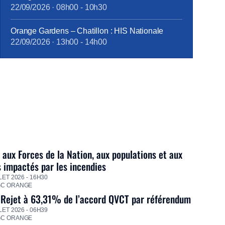
22/09/2026
·
08h00
-
10h30
Orange Gardens – Chatillon : HIS Nationale
22/09/2026
·
13h00
-
14h00
 aux Forces de la Nation, aux populations et aux
s impactés par les incendies
LET 2026 - 16H30
GC ORANGE
 Rejet à 63,31% de l’accord QVCT par référendum
LET 2026 - 06H39
GC ORANGE