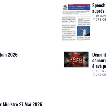
Speech 
auprès 
19 JUIN
CFE-C
 Juin 2026
Démantè
concurr
élevé p
7 JUIN 
CFE-C
er Ministre 27 Mai 2026