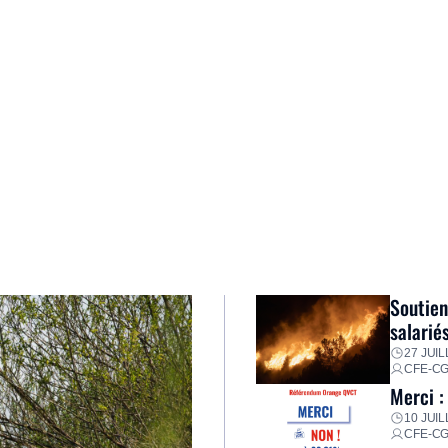
Soutien
salarié
27 JUIL
CFE-C
Merci :
10 JUIL
CFE-C