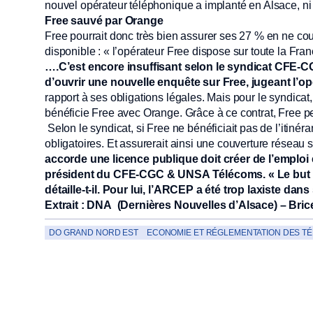
nouvel opérateur téléphonique a implanté en Alsace, ni 
Free sauvé par Orange
Free pourrait donc très bien assurer ses 27 % en ne cou
disponible : « l’opérateur Free dispose sur toute la Fr
….C’est encore insuffisant selon le syndicat CFE
d’ouvrir une nouvelle enquête sur Free, jugeant l’
rapport à ses obligations légales. Mais pour le syndicat,
bénéficie Free avec Orange. Grâce à ce contrat, Free pe
Selon le syndicat, si Free ne bénéficiait pas de l’itiné
obligatoires. Et assurerait ainsi une couverture réseau
accorde une licence publique doit créer de l’emploi e
président du CFE-CGC & UNSA Télécoms. « Le but n’es
détaille-t-il. Pour lui, l’ARCEP a été trop laxiste dans
Extrait : DNA (Dernières Nouvelles d’Alsace) – Bric
DO GRAND NORD EST
ECONOMIE ET RÉGLEMENTATION DES T