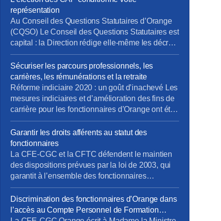
représentation
Au Conseil des Questions Statutaires d’Orange
(CQSO) Le Conseil des Questions Statutaires est
capital : la Direction rédige elle-même les décrets
qui s’appliquent aux fonctionnaires de
l’entreprise, avant validation par le Ministère. La
Sécuriser les parcours professionnels, les
CFE-CGC et la CFTC dénoncent ce
carrières, les rémunérations et la retraite
fonctionnement, qui constitue une atteinte à un
Réforme indiciaire 2020 : un goût d’inachevé Les
principe fondamental du droit : nul ne devrait être
mesures indiciaires et d’amélioration des fins de
à la […]
carrière pour les fonctionnaires d’Orange ont été
mises en place en décembre 2020, un an après
la Fonction Publique d’État… et en laissant de
Garantir les droits afférents au statut des
côté les statuts de fonction (IV.3 et au-delà). La
fonctionnaires
CFE-CGC Orange et la CFTC continuent de se
La CFE-CGC et la CFTC défendent le maintien
[…]
des dispositions prévues par la loi de 2003, qui
garantit à l’ensemble des fonctionnaires
d’Orange qu’ils et elles garderont leur statut
jusqu’à la fin de leur activité.
Discrimination des fonctionnaires d’Orange dans
l’accès au Compte Personnel de Formation
(CPF)
La CFE-CGC Orange écrit à Madame la Ministre