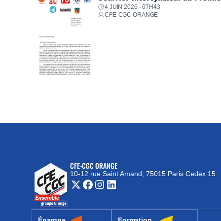
4 JUIN 2026 - 07H43
CFE-CGC ORANGE
CFE-CGC ORANGE
10-12 rue Saint Amand, 75015 Paris Cedex 15
(nouvelle fenêtre)
Épargne
Formation
(nouvelle fenêtre)
(nouvelle fenêtre)