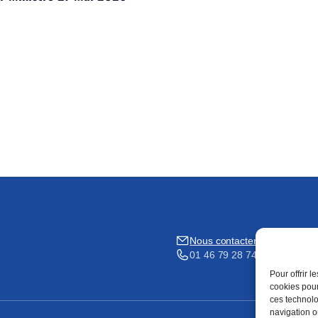
Nous contacter
01 46 79 28 74
Pour offrir 
cookies pour
ces technolo
navigation ou