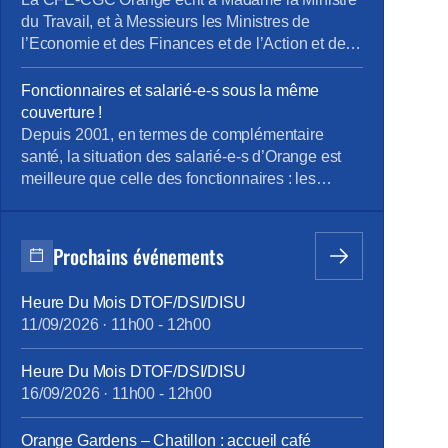
du Travail, et à Messieurs les Ministres de
l’Economie et des Finances et de l’Action et des
Comptes Publics La « loi pour la liberté de
choisir son avenir professionnel » du 05
Fonctionnaires et salarié-e-s sous la même
septembre 2018, qui a pour ambition une
couverture !
nouvelle société de compétences, réforme la
Depuis 2001, en termes de complémentaire
formation professionnelle en promettant, […]
santé, la situation des salarié-e-s d’Orange est
meilleure que celle des fonctionnaires : les
premiers bénéficient d’un contrat collectif
obligatoire, dont 60% des cotisations sont pris en
charge par l’entreprise ; les seconds, s’ils le
Prochains événements
souhaitent, s’assurent individuellement et payent
100% des cotisations, moins l’aide forfaitaire de
Heure Du Mois DTOF/DSI/DISU
450 € bruts annuels introduite en février 2015.
11/09/2026
·
11h00
-
12h00
Cette différence de traitement touche à sa fin,
grâce à la ténacité de la CFE-CGC Orange : à
Heure Du Mois DTOF/DSI/DISU
compter du 1er janvier 2018, tous les personnels
16/09/2026
·
11h00
-
12h00
bénéficieront des mêmes garanties.
tract_complémentaire_santé_octobre2017.pdf
Orange Gardens – Chatillon : accueil café