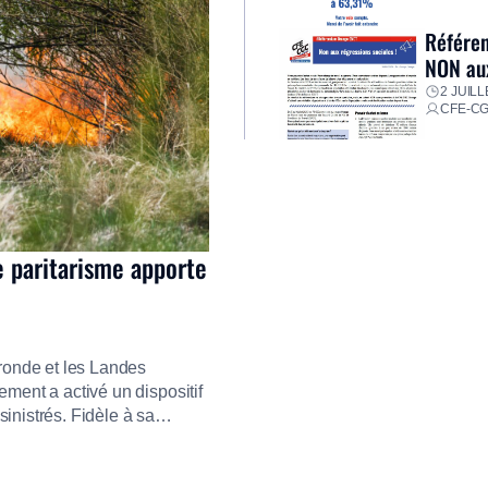
Référen
NON aux
2 JUILL
CFE-C
e paritarisme apporte
ironde et les Landes
ment a activé un dispositif
inistrés. Fidèle à sa
ment ses équipes afin de
res pour faire face aux