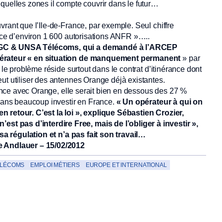
quelles zones il compte couvrir dans le futur…
vrant que l’Ile-de-France, par exemple. Seul chiffre
ance d’environ 1 600 autorisations ANFR »…..
-CGC & UNSA Télécoms, qui a demandé à l’ARCEP
opérateur « en situation de manquement permanent
» par
 le problème réside surtout dans le contrat d’itinérance dont
ut utiliser des antennes Orange déjà existantes.
rance avec Orange, elle serait bien en dessous des 27 %
 sans beaucoup investir en France.
« Un opérateur à qui on
n retour. C’est la loi », explique Sébastien Crozier,
t pas d’interdire Free, mais de l’obliger à investir »,
 sa régulation et n’a pas fait son travail…
e Andlauer – 15/02/2012
ÉLÉCOMS
EMPLOI MÉTIERS
EUROPE ET INTERNATIONAL