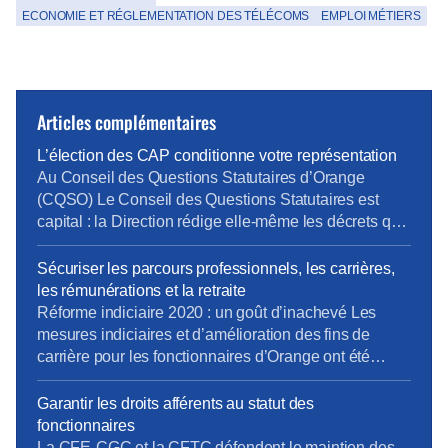
ECONOMIE ET RÉGLEMENTATION DES TÉLÉCOMS
EMPLOI MÉTIERS
Articles complémentaires
L’élection des CAP conditionne votre représentation
Au Conseil des Questions Statutaires d’Orange
(CQSO) Le Conseil des Questions Statutaires est
capital : la Direction rédige elle-même les décrets qui
s’appliquent aux fonctionnaires de l’entreprise, avant
validation par le Ministère. La CFE-CGC et la CFTC
Sécuriser les parcours professionnels, les carrières,
dénoncent ce fonctionnement, qui constitue une
les rémunérations et la retraite
atteinte à un principe fondamental du droit : nul ne
Réforme indiciaire 2020 : un goût d’inachevé Les
devrait être à la […]
mesures indiciaires et d’amélioration des fins de
carrière pour les fonctionnaires d’Orange ont été
mises en place en décembre 2020, un an après la
Fonction Publique d’État… et en laissant de côté les
Garantir les droits afférents au statut des
statuts de fonction (IV.3 et au-delà). La CFE-CGC
fonctionnaires
Orange et la CFTC continuent de se […]
La CFE-CGC et la CFTC défendent le maintien des