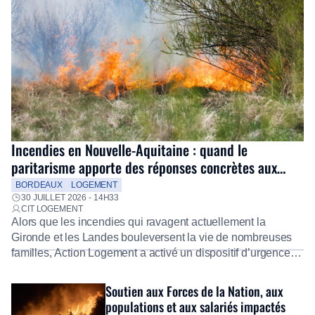
Incendies en Nouvelle-Aquitaine : quand le
paritarisme apporte des réponses concrètes aux
salariés
BORDEAUX
LOGEMENT
30 JUILLET 2026 - 14H33
CIT LOGEMENT
Alors que les incendies qui ravagent actuellement la
Gironde et les Landes bouleversent la vie de nombreuses
familles, Action Logement a activé un dispositif d’urgence
exceptionnel pour accompagner les salariés sinistrés.
Fidèle à sa mission d’utilité sociale, le Groupe mobilise
Soutien aux Forces de la Nation, aux
immédiatement ses équipes afin de proposer un diagnostic
populations et aux salariés impactés
personnalisé, des aides financières pour faire face aux