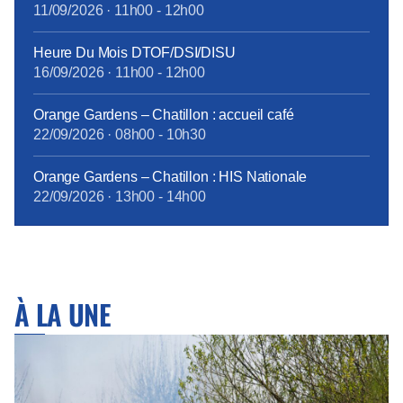
11/09/2026
·
11h00
-
12h00
traitement touche à sa fin, grâce à la ténacité de la
CFE-CGC Orange : à compter du 1er janvier 2018,
Heure Du Mois DTOF/DSI/DISU
tous les personnels bénéficieront des mêmes
16/09/2026
·
11h00
-
12h00
garanties.
tract_complémentaire_santé_octobre2017.pdf
Orange Gardens – Chatillon : accueil café
22/09/2026
·
08h00
-
10h30
Orange Gardens – Chatillon : HIS Nationale
22/09/2026
·
13h00
-
14h00
À LA UNE