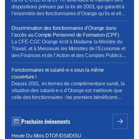
dispositions prévues par la loi de 2003, qui garantit à
l’ensemble des fonctionnaires d’Orange qu’ils et elles
garderont leur statut jusqu’à la fin de leur activité.
Discrimination des fonctionnaires d’Orange dans
l’accès au Compte Personnel de Formation (CPF)
La CFE-CGC Orange écrit à Madame la Ministre du
Travail, et à Messieurs les Ministres de l’Economie et
des Finances et de l’Action et des Comptes Publics
La « loi pour la liberté de choisir son avenir
professionnel » du 05 septembre 2018, qui a pour
Fonctionnaires et salarié-e-s sous la même
ambition une nouvelle société de compétences,
couverture !
réforme la formation professionnelle en promettant,
Depuis 2001, en termes de complémentaire santé, la
[…]
situation des salarié-e-s d’Orange est meilleure que
celle des fonctionnaires : les premiers bénéficient
d’un contrat collectif obligatoire, dont 60% des
cotisations sont pris en charge par l’entreprise ; les
seconds, s’ils le souhaitent, s’assurent
Prochains événements
individuellement et payent 100% des cotisations,
moins l’aide forfaitaire de 450 € bruts annuels
Heure Du Mois DTOF/DSI/DISU
introduite en février 2015. Cette différence de