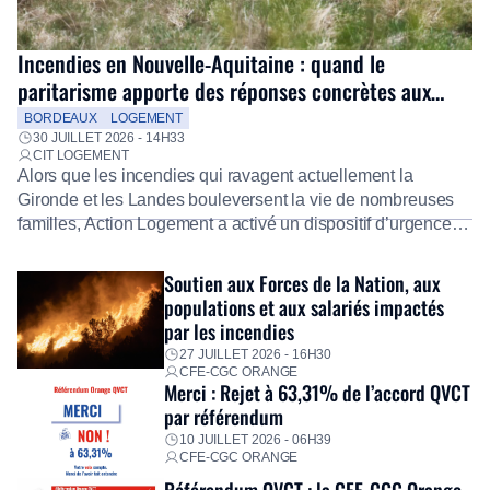
Incendies en Nouvelle-Aquitaine : quand le
paritarisme apporte des réponses concrètes aux
salariés
BORDEAUX
LOGEMENT
30 JUILLET 2026 - 14H33
CIT LOGEMENT
Alors que les incendies qui ravagent actuellement la
Gironde et les Landes bouleversent la vie de nombreuses
familles, Action Logement a activé un dispositif d’urgence
exceptionnel pour accompagner les salariés sinistrés.
Fidèle à sa mission d’utilité sociale, le Groupe mobilise
Soutien aux Forces de la Nation, aux
immédiatement ses équipes afin de proposer un diagnostic
populations et aux salariés impactés
personnalisé, des aides financières pour faire face aux
par les incendies
premières dépenses, […]
27 JUILLET 2026 - 16H30
CFE-CGC ORANGE
Merci : Rejet à 63,31% de l’accord QVCT
par référendum
10 JUILLET 2026 - 06H39
CFE-CGC ORANGE
Référendum QVCT : la CFE-CGC Orange