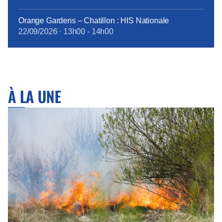
Orange Gardens – Chatillon : HIS Nationale
22/09/2026
·
13h00
-
14h00
À LA UNE