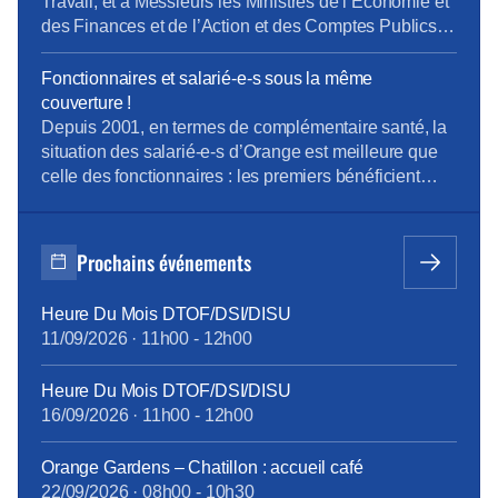
Travail, et à Messieurs les Ministres de l’Economie et
des Finances et de l’Action et des Comptes Publics
La « loi pour la liberté de choisir son avenir
professionnel » du 05 septembre 2018, qui a pour
Fonctionnaires et salarié-e-s sous la même
ambition une nouvelle société de compétences,
couverture !
réforme la formation professionnelle en promettant,
Depuis 2001, en termes de complémentaire santé, la
[…]
situation des salarié-e-s d’Orange est meilleure que
celle des fonctionnaires : les premiers bénéficient
d’un contrat collectif obligatoire, dont 60% des
cotisations sont pris en charge par l’entreprise ; les
seconds, s’ils le souhaitent, s’assurent
Prochains événements
individuellement et payent 100% des cotisations,
moins l’aide forfaitaire de 450 € bruts annuels
Heure Du Mois DTOF/DSI/DISU
introduite en février 2015. Cette différence de
11/09/2026
·
11h00
-
12h00
traitement touche à sa fin, grâce à la ténacité de la
CFE-CGC Orange : à compter du 1er janvier 2018,
Heure Du Mois DTOF/DSI/DISU
tous les personnels bénéficieront des mêmes
16/09/2026
·
11h00
-
12h00
garanties.
tract_complémentaire_santé_octobre2017.pdf
Orange Gardens – Chatillon : accueil café
22/09/2026
·
08h00
-
10h30