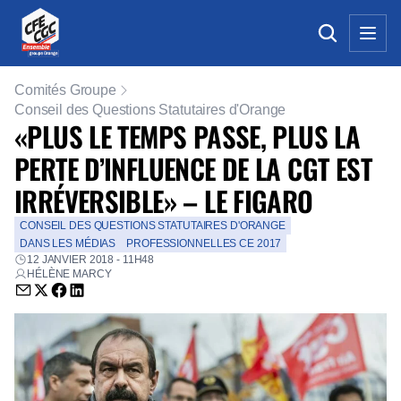
Comités Groupe
Conseil des Questions Statutaires d'Orange
«PLUS LE TEMPS PASSE, PLUS LA
PERTE D’INFLUENCE DE LA CGT EST
IRRÉVERSIBLE» – LE FIGARO
CONSEIL DES QUESTIONS STATUTAIRES D'ORANGE
DANS LES MÉDIAS
PROFESSIONNELLES CE 2017
12 JANVIER 2018 - 11H48
HÉLÈNE MARCY
Envoyer par email (nouvelle fenêtre)
Partager sur Twitter (nouvelle fenêtre)
Partager sur Facebook (nouvelle fenêtre)
Partager sur LinkedIn (nouvelle fenêtre)