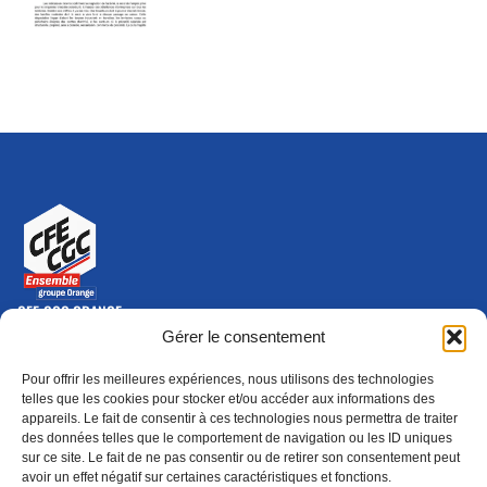
CFE-CGC ORANGE
10-12 rue Saint Amand, 75015 Paris Cedex 15
Gérer le consentement
(nouvelle fenêtre)
Nous contacter
Pour offrir les meilleures expériences, nous utilisons des technologies
01 46 79 28 74
telles que les cookies pour stocker et/ou accéder aux informations des
appareils. Le fait de consentir à ces technologies nous permettra de traiter
S'ABONNER
ADHÉRER
des données telles que le comportement de navigation ou les ID uniques
(NOUVELLE FENÊTRE)
sur ce site. Le fait de ne pas consentir ou de retirer son consentement peut
avoir un effet négatif sur certaines caractéristiques et fonctions.
Épargne
Formation