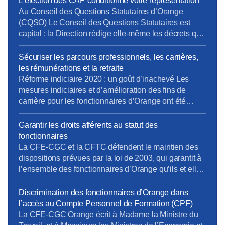
L’élection des CAP conditionne votre représentation
Au Conseil des Questions Statutaires d’Orange
(CQSO) Le Conseil des Questions Statutaires est
capital : la Direction rédige elle-même les décrets qui
s’appliquent aux fonctionnaires de l’entreprise, avant
validation par le Ministère. La CFE-CGC et la CFTC
Sécuriser les parcours professionnels, les carrières,
dénoncent ce fonctionnement, qui constitue une
les rémunérations et la retraite
atteinte à un principe fondamental du droit : nul ne
Réforme indiciaire 2020 : un goût d’inachevé Les
devrait être à la […]
mesures indiciaires et d’amélioration des fins de
carrière pour les fonctionnaires d’Orange ont été
mises en place en décembre 2020, un an après la
Fonction Publique d’État… et en laissant de côté les
Garantir les droits afférents au statut des
statuts de fonction (IV.3 et au-delà). La CFE-CGC
fonctionnaires
Orange et la CFTC continuent de se […]
La CFE-CGC et la CFTC défendent le maintien des
dispositions prévues par la loi de 2003, qui garantit à
l’ensemble des fonctionnaires d’Orange qu’ils et elles
garderont leur statut jusqu’à la fin de leur activité.
Discrimination des fonctionnaires d’Orange dans
l’accès au Compte Personnel de Formation (CPF)
La CFE-CGC Orange écrit à Madame la Ministre du