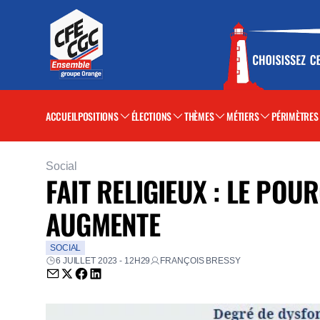
ACCUEIL
POSITIONS
ÉLECTIONS
THÈMES
MÉTIERS
PÉRIMÈTRES
Social
FAIT RELIGIEUX : LE PO
AUGMENTE
SOCIAL
6 JUILLET 2023 - 12H29
FRANÇOIS BRESSY
Envoyer par email (nouvelle fenêtre)
Partager sur Twitter (nouvelle fenêtre)
Partager sur Facebook (nouvelle fenêtre)
Partager sur LinkedIn (nouvelle fenêtre)