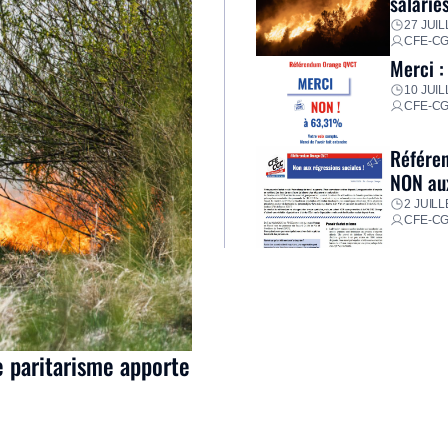
salarié
27 JUIL
CFE-C
Merci :
10 JUIL
CFE-C
Référen
NON aux
2 JUILL
CFE-C
e paritarisme apporte