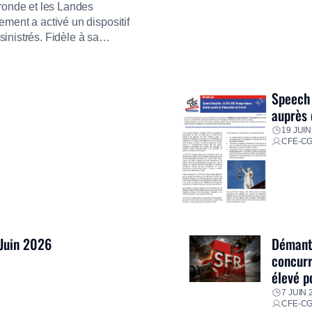
ironde et les Landes
ment a activé un dispositif
inistrés. Fidèle à sa
ment ses équipes afin de
res pour faire face aux
Speech 
auprès 
19 JUIN
CFE-C
 Juin 2026
Démantè
concurr
élevé p
7 JUIN 
CFE-C