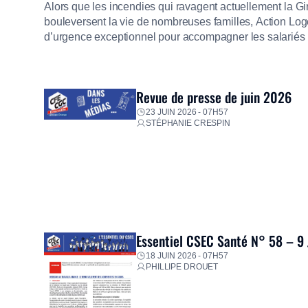
Alors que les incendies qui ravagent actuellement la G
bouleversent la vie de nombreuses familles, Action Loge
d’urgence exceptionnel pour accompagner les salariés s
mission d’utilité sociale, le Groupe mobilise immédiate
proposer un diagnostic personnalisé, des aides financiè
premières dépenses, […]
Revue de presse de juin 2026
23 JUIN 2026 - 07H57
STÉPHANIE CRESPIN
Essentiel CSEC Santé N° 58 – 9
18 JUIN 2026 - 07H57
PHILLIPE DROUET