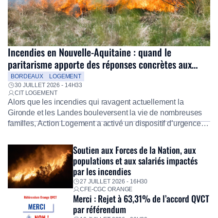
Incendies en Nouvelle-Aquitaine : quand le
paritarisme apporte des réponses concrètes aux
salariés
BORDEAUX
LOGEMENT
30 JUILLET 2026 - 14H33
CIT LOGEMENT
Alors que les incendies qui ravagent actuellement la
Gironde et les Landes bouleversent la vie de nombreuses
familles, Action Logement a activé un dispositif d’urgence
exceptionnel pour accompagner les salariés sinistrés.
Fidèle à sa mission d’utilité sociale, le Groupe mobilise
Soutien aux Forces de la Nation, aux
immédiatement ses équipes afin de proposer un diagnostic
populations et aux salariés impactés
personnalisé, des aides financières pour faire face aux
par les incendies
premières dépenses, […]
27 JUILLET 2026 - 16H30
CFE-CGC ORANGE
Merci : Rejet à 63,31% de l’accord QVCT
par référendum