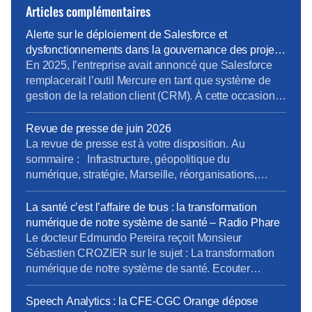
Articles complémentaires
Alerte sur le déploiement de Salesforce et
dysfonctionnements dans la gouvernance des projets
métiers
En 2025, l’entreprise avait annoncé que Salesforce
remplacerait l’outil Mercure en tant que système de
gestion de la relation client (CRM). À cette occasion,
la Direction Pro-PME et la Direction du Système
d’Information (DSI) avaient sollicité chaque métier
Revue de presse de juin 2026
pour élaborer un cahier des charges rigoureux,
La revue de presse est à votre disposition. Au
destiné à prendre en compte les besoins terrain
sommaire : Infrastructure, géopolitique du
spécifiques de […]
numérique, stratégie, Marseille, réorganisations,
QVCT, IA, SFR. Pour la consulter : revue de presse
de juin. Pour vous abonner gratuitement : s’abonner
La santé c’est l’affaire de tous : la transformation
Vous pouvez lire les articles au fil de leur publication
numérique de notre système de santé – Radio Phare
en rubrique Revue de presse, mais aussi en nous […]
Le docteur Edmundo Pereira reçoit Monsieur
Sébastien CROZIER sur le sujet : La transformation
numérique de notre système de santé. Ecouter
l’interview. Ecouter sur Radio Phare – 05/06/2026
Speech Analytics : la CFE-CGC Orange dépose