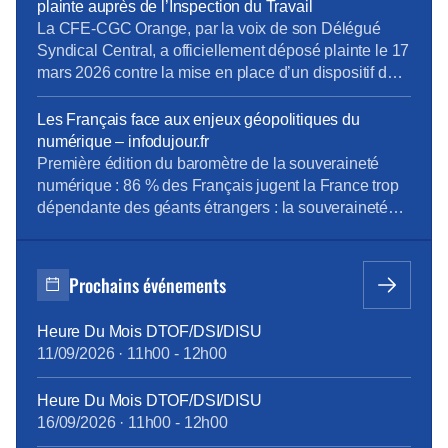
plainte auprès de l’Inspection du Travail
La CFE-CGC Orange, par la voix de son Délégué
Syndical Central, a officiellement déposé plainte le 17
mars 2026 contre la mise en place d’un dispositif de
contrôle des salariés basé sur l’intelligence artificielle.
Nous dénonçons une atteinte « Disproportionnée »
Les Français face aux enjeux géopolitiques du
aux droits et libertés des employés, estimant que le
numérique – infodujour.fr
système mis en œuvre par la […]
Première édition du baromètre de la souveraineté
numérique : 86 % des Français jugent la France trop
dépendante des géants étrangers : la souveraineté
numérique s’impose comme un enjeu de puissance.
À l’occasion des Rencontres de l’Hémicycle : «
Géopolitique du numérique : se réarmer dans les
Prochains événements
nouveaux rapports de forces », l’École de Guerre […]
Heure Du Mois DTOF/DSI/DISU
11/09/2026
·
11h00
-
12h00
Heure Du Mois DTOF/DSI/DISU
16/09/2026
·
11h00
-
12h00