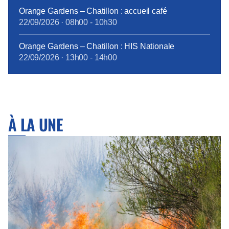
Orange Gardens – Chatillon : accueil café
22/09/2026
·
08h00
-
10h30
Orange Gardens – Chatillon : HIS Nationale
22/09/2026
·
13h00
-
14h00
À LA UNE