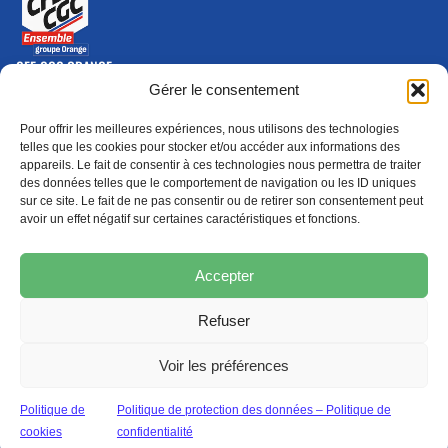
CFE-CGC ORANGE
10-12 rue Saint Amand, 75015 Paris Cedex 15
Gérer le consentement
(nouvelle fenêtre)
Nous contacter
Pour offrir les meilleures expériences, nous utilisons des technologies
01 46 79 28 74
telles que les cookies pour stocker et/ou accéder aux informations des
appareils. Le fait de consentir à ces technologies nous permettra de traiter
S'ABONNER
ADHÉRER
des données telles que le comportement de navigation ou les ID uniques
(NOUVELLE FENÊTRE)
sur ce site. Le fait de ne pas consentir ou de retirer son consentement peut
avoir un effet négatif sur certaines caractéristiques et fonctions.
Épargne
Formation
(nouvelle fenêtre)
(nouvelle fenêtre)
Accepter
Refuser
MENTIONS LÉGALES
PROTECTION DES DONNÉES
POLITIQUE DE COOKIES
Voir les préférences
© 2026 CFE-CGC Orange
Politique de
Politique de protection des données – Politique de
cookies
confidentialité