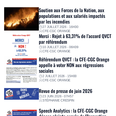
exceptionnel pour accompagner les salariés sinistrés.
Fidèle à sa mission d’utilité sociale, le Groupe mobilise
Soutien aux Forces de la Nation, aux
immédiatement ses équipes afin de proposer un diagnostic
populations et aux salariés impactés
personnalisé, des aides financières pour faire face aux
par les incendies
premières dépenses, […]
27 JUILLET 2026 - 16H30
CFE-CGC ORANGE
Merci : Rejet à 63,31% de l’accord QVCT
par référendum
10 JUILLET 2026 - 06H39
CFE-CGC ORANGE
Référendum QVCT : la CFE-CGC Orange
appelle à voter NON aux régressions
sociales
2 JUILLET 2026 - 15H00
CFE-CGC ORANGE
Revue de presse de juin 2026
23 JUIN 2026 - 07H57
STÉPHANIE CRESPIN
Speech Analytics : la CFE-CGC Orange