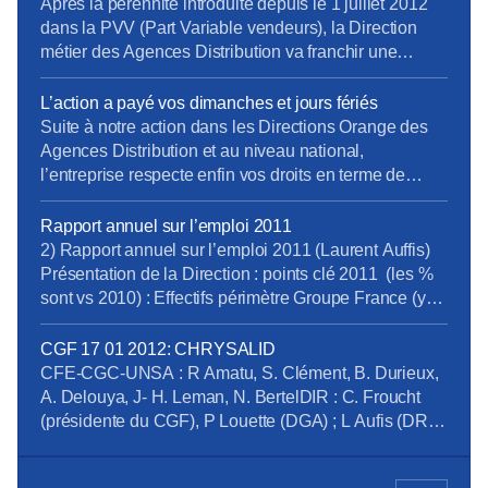
par rapport à l’ensemble du […]
Après la pérennité introduite depuis le 1 juillet 2012
dans la PVV (Part Variable vendeurs), la Direction
métier des Agences Distribution va franchir une
nouvelle étape vers la PVC (Part Variable
Commerciale) dès le 1er juillet 2013, avec la PVC
L’action a payé vos dimanches et jours fériés
partielle. La PVC définitive arrivera au T2 2014. Les
Suite à notre action dans les Directions Orange des
grands principes de ces nouvelles règles
Agences Distribution et au niveau national,
apparaissent plutôt vertueux, tant pour les équipes
l’entreprise respecte enfin vos droits en terme de
commerciales que pour les clients. Mais, comme
rémunération des dimanches et jours fériés que vous
souvent, la Direction pèche dans la mise en œuvre :
soyez vendeurs, conseillers techniques, adjoints ou
Rapport annuel sur l’emploi 2011
toutes les règles ne sont pas limpides, et, à moins
managers (CEA). TractAD
2) Rapport annuel sur l’emploi 2011 (Laurent Auffis)
d’un mois de la mise en place, près de la moitié des
remuTravailDimancheFeries 2013 OK.pdf
Présentation de la Direction : points clé 2011 (les %
managers et la quasi-totalité des équipes de vente
sont vs 2010) : Effectifs périmètre Groupe France (yc
concernés ne sont ni formés, ni informés !
Filiales) : 107 349 fin 2011 (1700 CDD) : +2% CDI
Télécharger le tract en pdf : Tract Part Variable
Durée moyenne CDD = 4 mois (+1 mois) Forte
CGF 17 01 2012: CHRYSALID
Partielle en AD T2 2013
progression de CDD en IDF Ouest,
CFE-CGC-UNSA : R Amatu, S. Clément, B. Durieux,
lorraine/Alsace/Réunion/Bourgogne/Franche
A. Delouya, J- H. Leman, N. BertelDIR : C. Froucht
Comté/Marseille/Lyon/Provence/Corse 3 811
(présidente du CGF), P Louette (DGA) ; L Aufis (DRH)
recrutements […]
1) CHRYSALID (P. Louette) : deviendra-telle un
beau papillon ? Wikipedia : « la chrysalide est le