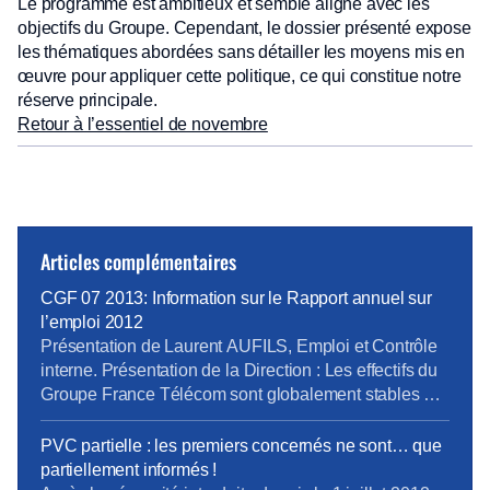
Le programme est ambitieux et semble aligné avec les
objectifs du Groupe. Cependant, le dossier présenté expose
les thématiques abordées sans détailler les moyens mis en
œuvre pour appliquer cette politique, ce qui constitue notre
réserve principale.
Retour à l’essentiel de novembre
Articles complémentaires
CGF 07 2013: Information sur le Rapport annuel sur
l’emploi 2012
Présentation de Laurent AUFILS, Emploi et Contrôle
interne. Présentation de la Direction : Les effectifs du
Groupe France Télécom sont globalement stables par
rapport à l’année 2012. Il est à noter que la filiale
Citivox ne fait pas partie des chiffres présentés mais
PVC partielle : les premiers concernés ne sont… que
qu’elle ne représente pas une proportion significative
partiellement informés !