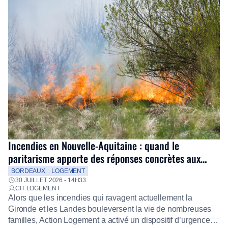
Incendies en Nouvelle-Aquitaine : quand le
paritarisme apporte des réponses concrètes aux
salariés
BORDEAUX
LOGEMENT
30 JUILLET 2026 - 14H33
CIT LOGEMENT
Alors que les incendies qui ravagent actuellement la
Gironde et les Landes bouleversent la vie de nombreuses
familles, Action Logement a activé un dispositif d’urgence