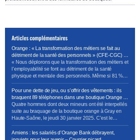
Articles complémentaires
Orange : « La transformation des métiers se fait au
détriment de la santé des personnels » (CFE-CGC) –
News tank RH Management
« Nous déplorons que la transformation des métiers et
l’employabilité se font au détriment de la santé
physique et mentale des personnels. Même si 81 %
des formations portent sur les compétences métier,
force est de constater que notre bassin d’emploi est
Pour une dette de jeu, ou s’offrir des vêtements : ils
“pauvre” en opportunités d’évolution vers les métiers
braquent 89 téléphones dans une boutique Orange –
de l’IA, de la data, du cloud et […]
France 3 région
Quatre hommes dont deux mineurs ont été interpellés
suite au braquage de la boutique orange à Gray en
Haute-Saône, le jeudi 30 janvier 2025. C’est le
second braquage subi par ce magasin. Deux des
malfrats viennent d’être condamnés. Des hommes
Amiens : les salariés d’Orange Bank débrayent,
cagoulés. La scène dure quelques minutes à peine.
inquiets pour leur avenir – Courrier picard