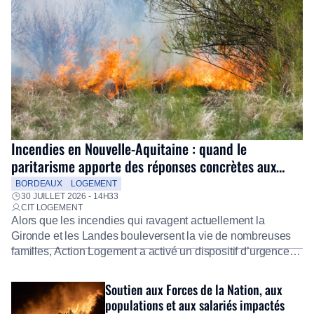
Incendies en Nouvelle-Aquitaine : quand le
paritarisme apporte des réponses concrètes aux
salariés
BORDEAUX
LOGEMENT
30 JUILLET 2026 - 14H33
CIT LOGEMENT
Alors que les incendies qui ravagent actuellement la
Gironde et les Landes bouleversent la vie de nombreuses
familles, Action Logement a activé un dispositif d’urgence
exceptionnel pour accompagner les salariés sinistrés.
Fidèle à sa mission d’utilité sociale, le Groupe mobilise
Soutien aux Forces de la Nation, aux
immédiatement ses équipes afin de proposer un diagnostic
populations et aux salariés impactés
personnalisé, des aides financières pour faire face aux