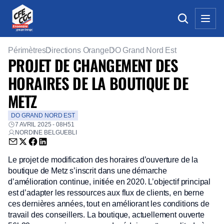
Périmètres
Directions Orange
DO Grand Nord Est
PROJET DE CHANGEMENT DES
HORAIRES DE LA BOUTIQUE DE
METZ
DO GRAND NORD EST
7 AVRIL 2025 - 08H51
NORDINE BELGUEBLI
Envoyer par email (nouvelle fenêtre)
Partager sur Twitter (nouvelle fenêtre)
Partager sur Facebook (nouvelle fenêtre)
Partager sur LinkedIn (nouvelle fenêtre)
Le projet de modification des horaires d’ouverture de la
boutique de Metz s’inscrit dans une démarche
d’amélioration continue, initiée en 2020. L’objectif principal
est d’adapter les ressources aux flux de clients, en berne
ces dernières années, tout en améliorant les conditions de
travail des conseillers. La boutique, actuellement ouverte