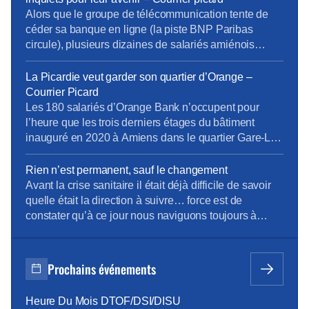
Jeudi 30 janvier vers 10h, quatre individus […]
Alors que le groupe de télécommunication tente de
céder sa banque en ligne (la piste BNP Paribas
circule), plusieurs dizaines de salariés amiénois
d’Orange Bank ont cessé le travail, mardi 27 juin
2023, en fin de matinée. […]Mardi 27 juin, plusieurs
La Picardie veut garder son quartier d’Orange –
dizaines de salariés, inquiets du devenir de
Courrier Picard
l’entreprise et du manque d’informations concernant
Les 180 salariés d’Orange Bank n’occupent pour
leur […]
l’heure que les trois derniers étages du bâtiment
inauguré en 2020 à Amiens dans le quartier Gare-La-
Vallée. Sébastien Crozier, président national du
syndicat CFE-CGC d’Orange, était ce jeudi de
Rien n’est permanent, sauf le changement
passage à Amiens pour rencontrer les salariés et
Avant la crise sanitaire il était déjà difficile de savoir
évoquer quelques dossiers locaux. Alors que les
quelle était la direction à suivre… force est de
services et les effectifs […]
constater qu’à ce jour nous naviguons toujours à
vue… dans une mer agitée ! Modèle de Vente pas si
modèle ! Penser le changement plutôt que de
changer le pansement ! Envie d’en savoir davantage
Prochains événements
? […]
Heure Du Mois DTOF/DSI/DISU