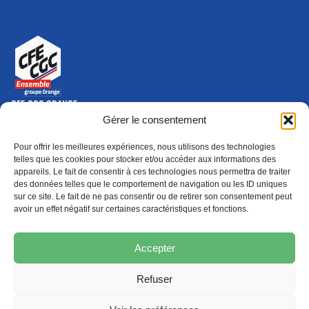
CFE-CGC ORANGE
10-12 rue Saint Amand, 75015 Paris Cedex 15
Gérer le consentement
(nouvelle fenêtre)
Nous contacter
Pour offrir les meilleures expériences, nous utilisons des technologies
01 46 79 28 74
telles que les cookies pour stocker et/ou accéder aux informations des
appareils. Le fait de consentir à ces technologies nous permettra de traiter
S'ABONNER
ADHÉRER
des données telles que le comportement de navigation ou les ID uniques
(NOUVELLE FENÊTRE)
sur ce site. Le fait de ne pas consentir ou de retirer son consentement peut
avoir un effet négatif sur certaines caractéristiques et fonctions.
Épargne
Formation
(nouvelle fenêtre)
(nouvelle fenêtre)
Accepter
Refuser
MENTIONS LÉGALES
PROTECTION DES DONNÉES