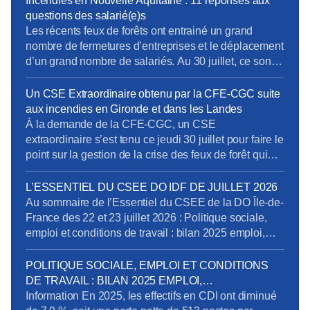
Incendies en Nouvelle Aquitaine : 11 réponses aux
pour élaborer un cahier des charges rigoureux,
questions des salarié(e)s
destiné à prendre en compte les besoins terrain
Les récents feux de forêts ont entrainé un grand
spécifiques de […]
nombre de fermetures d’entreprises et le déplacement
d’un grand nombre de salariés. Au 30 juillet, ce sont
près de 19500 établissements et près de 61 500
salariés qui étaient concernés. Pour limiter les
Un CSE Extraordinaire obtenu par la CFE-CGC suite
impacts de cette crise sur l’emploi et sur les
aux incendies en Gironde et dans les Landes
entreprises, l’activité partielle peut-être […]
À la demande de la CFE-CGC, un CSE
extraordinaire s’est tenu ce jeudi 30 juillet pour faire le
point sur la gestion de la crise des feux de forêt qui
touchent la Gironde et les Landes. Plus de 1 100
salariés de la DO Grand Sud-Ouest sont concernés.
L’ESSENTIEL DU CSEE DO IDF DE JUILLET 2026
Voici ce qu’il faut retenir des échanges, […]
Au sommaire de l’Essentiel du CSEE de la DO Île-de-
France des 22 et 23 juillet 2026 : Politique sociale,
emploi et conditions de travail : bilan 2025 emploi,
perspectives et compétences Pôle Obligations
Légales de Paris : dénonciation d’usage et mise en
POLITIQUE SOCIALE, EMPLOI ET CONDITIONS
conformité des déclarations des heures et périodes
DE TRAVAIL : BILAN 2025 EMPLOI,
d’astreinte Recrutement d’un préventeur au sein […]
PERSPECTIVES ET COMPÉTENCES
Information En 2025, les effectifs en CDI ont diminué