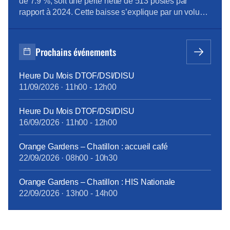
de 7.9 %, soit une perte nette de 513 postes par
rapport à 2024. Cette baisse s’explique par un volume
important de départs de l’entreprise (392 au total, dont
348 départs à la retraite) qui ne sont pas remplacés.
On observe par ailleurs un net ralentissement […]
Prochains événements
Heure Du Mois DTOF/DSI/DISU
11/09/2026
·
11h00
-
12h00
Heure Du Mois DTOF/DSI/DISU
16/09/2026
·
11h00
-
12h00
Orange Gardens – Chatillon : accueil café
22/09/2026
·
08h00
-
10h30
Orange Gardens – Chatillon : HIS Nationale
22/09/2026
·
13h00
-
14h00