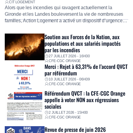
CIT LOGEMENT
Alors que les incendies qui ravagent actuellement la
Gironde et les Landes bouleversent la vie de nombreuses
familles, Action Logement a activé un dispositif d’urgence
exceptionnel pour accompagner les salariés sinistrés.
Fidèle à sa mission d’utilité sociale, le Groupe mobilise
Soutien aux Forces de la Nation, aux
immédiatement ses équipes afin de proposer un diagnostic
populations et aux salariés impactés
personnalisé, des aides financières pour faire face aux
par les incendies
premières dépenses, […]
27 JUILLET 2026 - 16H30
CFE-CGC ORANGE
Merci : Rejet à 63,31% de l’accord QVCT
par référendum
10 JUILLET 2026 - 06H39
CFE-CGC ORANGE
Référendum QVCT : la CFE-CGC Orange
appelle à voter NON aux régressions
sociales
2 JUILLET 2026 - 15H00
CFE-CGC ORANGE
Revue de presse de juin 2026