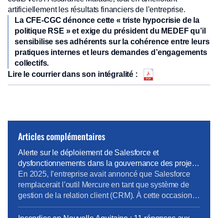
artificiellement les résultats financiers de l’entreprise.
La CFE-CGC dénonce cette « triste hypocrisie de la
politique RSE » et exige du président du MEDEF qu’il
sensibilise ses adhérents sur la cohérence entre leurs
pratiques internes et leurs demandes d’engagements
collectifs.
Lire le courrier dans son intégralité :
Articles complémentaires
Alerte sur le déploiement de Salesforce et
dysfonctionnements dans la gouvernance des projets
métiers
En 2025, l’entreprise avait annoncé que Salesforce
remplacerait l’outil Mercure en tant que système de
gestion de la relation client (CRM). À cette occasion,
la Direction Pro-PME et la Direction du Système
d’Information (DSI) avaient sollicité chaque métier