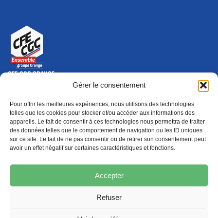
CFE-CGC ORANGE
10-12 rue Saint Amand, 75015 Paris Cedex 15
Gérer le consentement
(nouvelle fenêtre)
Nous contacter
Pour offrir les meilleures expériences, nous utilisons des technologies
01 46 79 28 74
telles que les cookies pour stocker et/ou accéder aux informations des
appareils. Le fait de consentir à ces technologies nous permettra de traiter
S'ABONNER
ADHÉRER
des données telles que le comportement de navigation ou les ID uniques
(NOUVELLE FENÊTRE)
sur ce site. Le fait de ne pas consentir ou de retirer son consentement peut
avoir un effet négatif sur certaines caractéristiques et fonctions.
Épargne
Formation
(nouvelle fenêtre)
(nouvelle fenêtre)
Accepter
Refuser
MENTIONS LÉGALES
PROTECTION DES DONNÉES