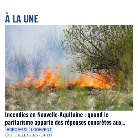
À LA UNE
Incendies en Nouvelle-Aquitaine : quand le
paritarisme apporte des réponses concrètes aux
salariés
BORDEAUX
LOGEMENT
30 JUILLET 2026 - 14H33