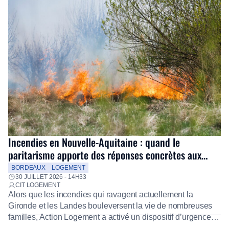
Incendies en Nouvelle-Aquitaine : quand le
paritarisme apporte des réponses concrètes aux
salariés
BORDEAUX
LOGEMENT
30 JUILLET 2026 - 14H33
CIT LOGEMENT
Alors que les incendies qui ravagent actuellement la
Gironde et les Landes bouleversent la vie de nombreuses
familles, Action Logement a activé un dispositif d’urgence
exceptionnel pour accompagner les salariés sinistrés.