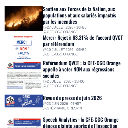
Fidèle à sa mission d’utilité sociale, le Groupe mobilise
Soutien aux Forces de la Nation, aux
immédiatement ses équipes afin de proposer un diagnostic
populations et aux salariés impactés
personnalisé, des aides financières pour faire face aux
par les incendies
premières dépenses, […]
27 JUILLET 2026 - 16H30
CFE-CGC ORANGE
Merci : Rejet à 63,31% de l’accord QVCT
par référendum
10 JUILLET 2026 - 06H39
CFE-CGC ORANGE
Référendum QVCT : la CFE-CGC Orange
appelle à voter NON aux régressions
sociales
2 JUILLET 2026 - 15H00
CFE-CGC ORANGE
Revue de presse de juin 2026
23 JUIN 2026 - 07H57
STÉPHANIE CRESPIN
Speech Analytics : la CFE-CGC Orange
dépose plainte auprès de l’Inspection