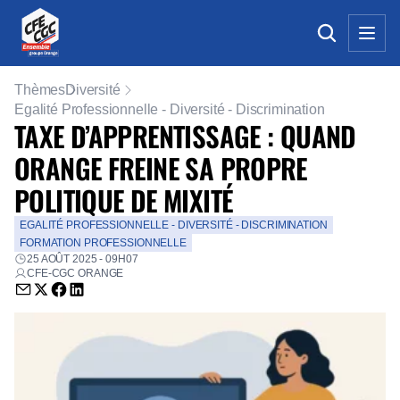
Thèmes
Diversité
Egalité Professionnelle - Diversité - Discrimination
TAXE D’APPRENTISSAGE : QUAND
ORANGE FREINE SA PROPRE
POLITIQUE DE MIXITÉ
EGALITÉ PROFESSIONNELLE - DIVERSITÉ - DISCRIMINATION
FORMATION PROFESSIONNELLE
25 AOÛT 2025 - 09H07
CFE-CGC ORANGE
Envoyer par email (nouvelle fenêtre)
Partager sur Twitter (nouvelle fenêtre)
Partager sur Facebook (nouvelle fenêtre)
Partager sur LinkedIn (nouvelle fenêtre)