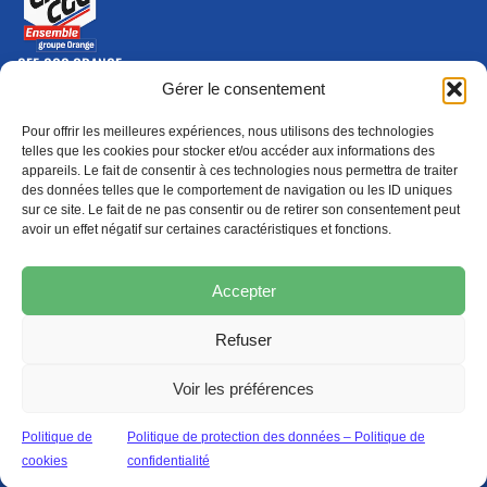
CFE-CGC ORANGE
10-12 rue Saint Amand, 75015 Paris Cedex 15
Gérer le consentement
(nouvelle fenêtre)
Nous contacter
Pour offrir les meilleures expériences, nous utilisons des technologies
01 46 79 28 74
telles que les cookies pour stocker et/ou accéder aux informations des
appareils. Le fait de consentir à ces technologies nous permettra de traiter
S'ABONNER
ADHÉRER
des données telles que le comportement de navigation ou les ID uniques
(NOUVELLE FENÊTRE)
sur ce site. Le fait de ne pas consentir ou de retirer son consentement peut
avoir un effet négatif sur certaines caractéristiques et fonctions.
Épargne
Formation
(nouvelle fenêtre)
(nouvelle fenêtre)
Accepter
Refuser
MENTIONS LÉGALES
PROTECTION DES DONNÉES
POLITIQUE DE COOKIES
Voir les préférences
© 2026 CFE-CGC Orange
Politique de
Politique de protection des données – Politique de
cookies
confidentialité