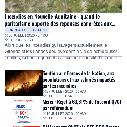
Incendies en Nouvelle-Aquitaine : quand le
paritarisme apporte des réponses concrètes aux
salariés
BORDEAUX
LOGEMENT
30 JUILLET 2026 - 14H33
CIT LOGEMENT
Alors que les incendies qui ravagent actuellement la
Gironde et les Landes bouleversent la vie de nombreuses
familles, Action Logement a activé un dispositif d’urgence
exceptionnel pour accompagner les salariés sinistrés.
Fidèle à sa mission d’utilité sociale, le Groupe mobilise
Soutien aux Forces de la Nation, aux
immédiatement ses équipes afin de proposer un diagnostic
populations et aux salariés impactés
personnalisé, des aides financières pour faire face aux
par les incendies
premières dépenses, […]
27 JUILLET 2026 - 16H30
CFE-CGC ORANGE
Merci : Rejet à 63,31% de l’accord QVCT
par référendum
10 JUILLET 2026 - 06H39
CFE-CGC ORANGE
Référendum QVCT : la CFE-CGC Orange