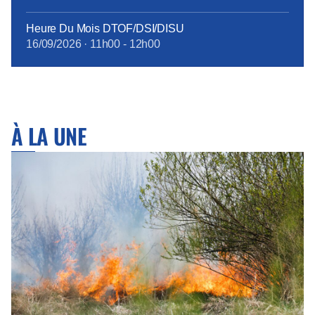
Heure Du Mois DTOF/DSI/DISU
16/09/2026
·
11h00
-
12h00
À LA UNE