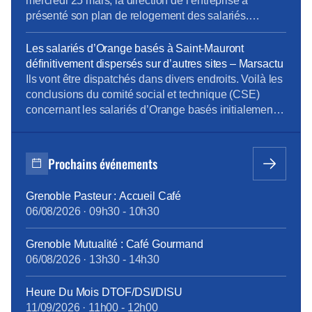
mercredi 25 mars, la direction de l’entreprise a
présenté son plan de relogement des salariés.
[…]Éparpillés façon puzzle… Alors que les syndicats
n’ont eu de cesse de dénoncer les fermetures
Les salariés d’Orange basés à Saint-Mauront
successives des sites d’Orange au profit du campus
définitivement dispersés sur d’autres sites – Marsactu
Massalia, à Saint-Mauront , la direction de l’entreprise
Ils vont être dispatchés dans divers endroits. Voilà les
prévoit de […]
conclusions du comité social et technique (CSE)
concernant les salariés d’Orange basés initialement
sur le site de Saint-Mauront, à Marseille, informe La
Marseillaise. La direction de l’entreprise envisage
donc de reloger les 1092 salariés concernés dans
Prochains événements
divers sites, dont une bonne partie sur le périmètre
d’Euroméditerranée, […]
Grenoble Pasteur : Accueil Café
06/08/2026
·
09h30
-
10h30
Grenoble Mutualité : Café Gourmand
06/08/2026
·
13h30
-
14h30
Heure Du Mois DTOF/DSI/DISU
11/09/2026
·
11h00
-
12h00