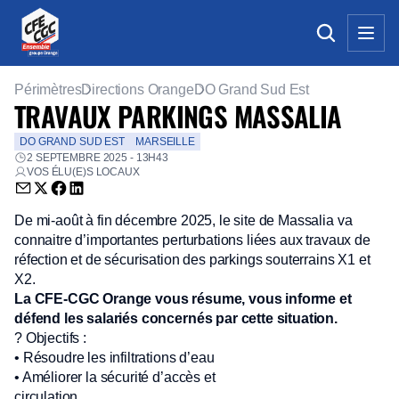
Périmètres
Directions Orange
DO Grand Sud Est
TRAVAUX PARKINGS MASSALIA
DO GRAND SUD EST
MARSEILLE
2 SEPTEMBRE 2025 - 13H43
VOS ÉLU(E)S LOCAUX
Envoyer par email (nouvelle fenêtre)
Partager sur Twitter (nouvelle fenêtre)
Partager sur Facebook (nouvelle fenêtre)
Partager sur LinkedIn (nouvelle fenêtre)
De mi-août à fin décembre 2025, le site de Massalia va
connaitre d’importantes perturbations liées aux travaux de
réfection et de sécurisation des parkings souterrains X1 et
X2.
La CFE-CGC Orange vous résume, vous informe et
défend les salariés concernés par cette situation.
? Objectifs :
• Résoudre les infiltrations d’eau
• Améliorer la sécurité d’accès et
circulation