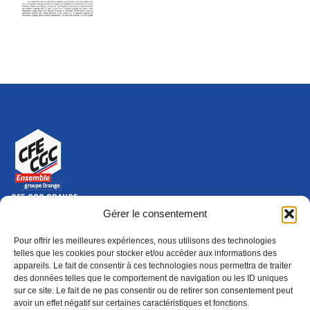
CFE-CGC ORANGE
10-12 rue Saint Amand, 75015 Paris Cedex 15
Gérer le consentement
(nouvelle fenêtre)
Nous contacter
Pour offrir les meilleures expériences, nous utilisons des technologies
01 46 79 28 74
telles que les cookies pour stocker et/ou accéder aux informations des
appareils. Le fait de consentir à ces technologies nous permettra de traiter
S'ABONNER
ADHÉRER
des données telles que le comportement de navigation ou les ID uniques
(NOUVELLE FENÊTRE)
sur ce site. Le fait de ne pas consentir ou de retirer son consentement peut
avoir un effet négatif sur certaines caractéristiques et fonctions.
Épargne
Formation