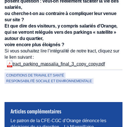
posent question : veut-on réellement faciliter la vie des
salariés,
ou cherche-t-on au contraire à compliquer leur venue
sur site ?
Et que dire des visiteurs, y compris salariés d’Orange,
qui se verront relégués vers des parkings « satellite »
autour du quartier,
voire encore plus éloignés ?
Si vous souhaitez lire l’intégralité de notre tract, cliquez sur
le lien suivant :
tract_parking_massalia_final_3_copy_copy.pdf
CONDITIONS DE TRAVAIL ET SANTÉ
RESPONSABILITÉ SOCIALE ET ENVIRONNEMENTALE
Articles complémentaires
Le patron de la CFE-CGC d’Orange dénonce les
décisions de sa direction – La Marseillaise