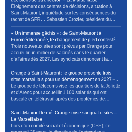
Éloignement des centres de décisions, situation à
Saint-Mauront, inquiétude sur les conséquences du
rachat de SFR… Sébastien Crozier, président du
syndicat CFE-CGC d’Orange, fait le point. Boutiques
ou sites techniques, les implantations d’Orange se
« Un immense gâchis » : de Saint-Mauront à
réduisent comme peau de chagrin. « Le patron de la
Euroméditerranée, le changement de pied contesté
CFE-CGC d’Orange dénonce les décisions de sa
d’Orange à Marseille – La provence
Trois nouveaux sites sont prévus par Orange pour
direction. Lire l’article complet sur […]
accueillir un millier de salariés dans le quartier
d’affaires dès 2027. Les syndicats dénoncent la
logique de rentabilité menée au détriment des
salariés. Le syndicat CFE-CGC a dépêché ce mardi
Orange à Saint-Mauront : le groupe présente trois
28 avril son « numéro 1 », Sébastien Crozier, pour
sites marseillais pour un déménagement en 2027 –
qu’il rencontre la presse à Marseille après les
La provence
Le groupe de télécoms vise les quartiers de la Joliette
controverses autour du déménagement […]
et d’Arenc pour accueillir 1 100 salariés qui ont
basculé en télétravail après des problèmes de
sécurité autour de leur ancien site de Saint-Mauront
(3e). Orange refuse de commenter mais veut un
Saint-Mauront fermé, Orange mise sur quatre sites –
déménagement « au premier semestre 2027 ».
La Marseillaise
[…]Orange confirme « avoir présenté plusieurs
Lors d’un comité social et économique (CSE), ce
options dans le […]