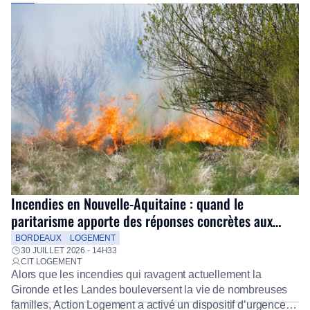
Incendies en Nouvelle-Aquitaine : quand le
paritarisme apporte des réponses concrètes aux
salariés
BORDEAUX
LOGEMENT
30 JUILLET 2026 - 14H33
CIT LOGEMENT
Alors que les incendies qui ravagent actuellement la
Gironde et les Landes bouleversent la vie de nombreuses
familles, Action Logement a activé un dispositif d’urgence