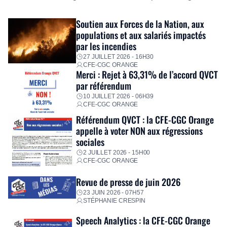
exceptionnel pour accompagner les salariés sinistrés.
Fidèle à sa mission d’utilité sociale, le Groupe mobilise
Soutien aux Forces de la Nation, aux
immédiatement ses équipes afin de proposer un diagnostic
populations et aux salariés impactés
personnalisé, des aides financières pour faire face aux
par les incendies
premières dépenses, […]
27 JUILLET 2026 - 16H30
CFE-CGC ORANGE
Merci : Rejet à 63,31% de l’accord QVCT
par référendum
10 JUILLET 2026 - 06H39
CFE-CGC ORANGE
Référendum QVCT : la CFE-CGC Orange
appelle à voter NON aux régressions
sociales
2 JUILLET 2026 - 15H00
CFE-CGC ORANGE
Revue de presse de juin 2026
23 JUIN 2026 - 07H57
STÉPHANIE CRESPIN
Speech Analytics : la CFE-CGC Orange