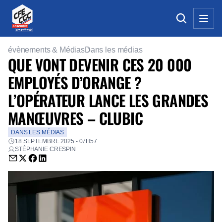
évènements & Médias
Dans les médias
QUE VONT DEVENIR CES 20 000
EMPLOYÉS D’ORANGE ?
L’OPÉRATEUR LANCE LES GRANDES
MANŒUVRES – CLUBIC
DANS LES MÉDIAS
18 SEPTEMBRE 2025 - 07H57
STÉPHANIE CRESPIN
Envoyer par email (nouvelle fenêtre)
Partager sur Twitter (nouvelle fenêtre)
Partager sur Facebook (nouvelle fenêtre)
Partager sur LinkedIn (nouvelle fenêtre)