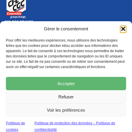
CFE-CGC ORANGE
10-12 rue Saint Amand, 75015 Paris Cedex 15
Gérer le consentement
(nouvelle fenêtre)
Nous contacter
Pour offrir les meilleures expériences, nous utilisons des technologies
01 46 79 28 74
telles que les cookies pour stocker et/ou accéder aux informations des
appareils. Le fait de consentir à ces technologies nous permettra de traiter
S'ABONNER
ADHÉRER
des données telles que le comportement de navigation ou les ID uniques
(NOUVELLE FENÊTRE)
sur ce site. Le fait de ne pas consentir ou de retirer son consentement peut
avoir un effet négatif sur certaines caractéristiques et fonctions.
Épargne
Formation
(nouvelle fenêtre)
(nouvelle fenêtre)
Accepter
Refuser
MENTIONS LÉGALES
PROTECTION DES DONNÉES
POLITIQUE DE COOKIES
Voir les préférences
© 2026 CFE-CGC Orange
Politique de
Politique de protection des données – Politique de
cookies
confidentialité