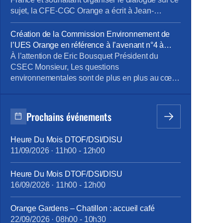
sujet, la CFE-CGC Orange a écrit à Jean-
François Fallacher. Objet : programme Orange
Carbone d’Orange France et lancement d’une
Création de la Commission Environnement de
offre de Smart TV pour les Jeux Olympiques de
l’UES Orange en référence à l’avenant n°4 à
Paris Monsieur, En décembre dernier, vous avez
l’accord portant sur le dialogue social au sein de
À l’attention de Eric Bousquet Président du
présenté le lancement du programme carbone
l’UES Orange _ document du 24 octobre 2023
CSEC Monsieur, Les questions
[…]
environnementales sont de plus en plus au cœur
des orientations stratégiques des entreprises.
Orange est bien sûr très concernée par ces
questions et comme l’a mentionné Mr JF
Prochains événements
Fallacher dans le Live « Lancement du
programme Carbone » du 6/12 dernier, « c’est
Heure Du Mois DTOF/DSI/DISU
une priorité absolue […]
11/09/2026
·
11h00
-
12h00
Heure Du Mois DTOF/DSI/DISU
16/09/2026
·
11h00
-
12h00
Orange Gardens – Chatillon : accueil café
22/09/2026
·
08h00
-
10h30