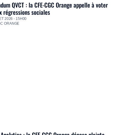
dum QVCT : la CFE-CGC Orange appelle à voter
 régressions sociales
ET 2026 - 15H00
GC ORANGE
Analytics : la CFE-CGC Orange dépose plainte