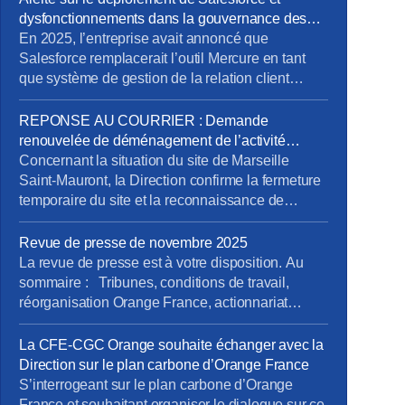
dysfonctionnements dans la gouvernance des
projets métiers
En 2025, l’entreprise avait annoncé que
Salesforce remplacerait l’outil Mercure en tant
que système de gestion de la relation client
(CRM). À cette occasion, la Direction Pro-PME et
la Direction du Système d’Information (DSI)
REPONSE AU COURRIER : Demande
avaient sollicité chaque métier pour élaborer un
renouvelée de déménagement de l’activité
cahier des charges rigoureux, destiné à prendre
tertiaire du site de Marseille Saint-Mauront
Concernant la situation du site de Marseille
en compte les besoins terrain spécifiques de […]
Saint-Mauront, la Direction confirme la fermeture
temporaire du site et la reconnaissance de
risques graves pour la sécurité des salariés,
mais ne répond pas à l’exigence essentielle
Revue de presse de novembre 2025
formulée par la CFE-CGC Orange : une décision
La revue de presse est à votre disposition. Au
claire et définitive sur le non-retour des activités
sommaire : Tribunes, conditions de travail,
tertiaires. {loadmoduleid 245}
réorganisation Orange France, actionnariat
reponse_courrier_cfe-cgc_saint-
salarial, vente SFR, opérateurs satellitaires. Pour
mauront_9janv26.pdf Retrouvez le […]
la consulter : revue de presse de novembre Pour
La CFE-CGC Orange souhaite échanger avec la
vous abonner gratuitement : s’abonner Vous
Direction sur le plan carbone d’Orange France
pouvez lire les articles au fil de leur publication
S’interrogeant sur le plan carbone d’Orange
en rubrique Revue de presse, mais […]
France et souhaitant organiser le dialogue sur ce