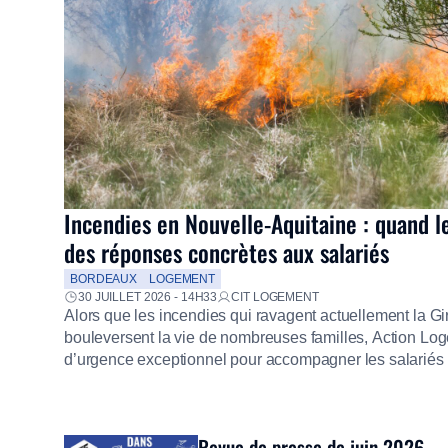
Incendies en Nouvelle-Aquitaine : quand l
des réponses concrètes aux salariés
BORDEAUX
LOGEMENT
30 JUILLET 2026 - 14H33
CIT LOGEMENT
Alors que les incendies qui ravagent actuellement la G
bouleversent la vie de nombreuses familles, Action Loge
d’urgence exceptionnel pour accompagner les salariés s
mission d’utilité sociale, le Groupe mobilise immédiate
proposer un diagnostic personnalisé, des aides financiè
premières dépenses, […]
Revue de presse de juin 2026