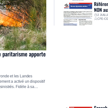
Référen
NON aux
2 JUILL
CFE-C
e paritarisme apporte
ironde et les Landes
ment a activé un dispositif
inistrés. Fidèle à sa
ment ses équipes afin de
res pour faire face aux
Speech 