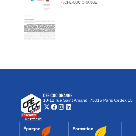
CFE-CGC ORANGE
CFE-CGC ORANGE
10-12 rue Saint Amand, 75015 Paris Cedex 15
(nouvelle fenêtre)
Épargne
Formation
(nouvelle fenêtre)
(nouvelle fenêtre)