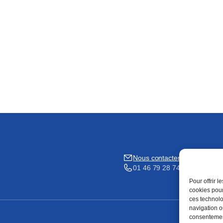
Nous contacter
01 46 79 28 74
Pour offrir 
cookies pour
ces technolo
navigation ou
consentement