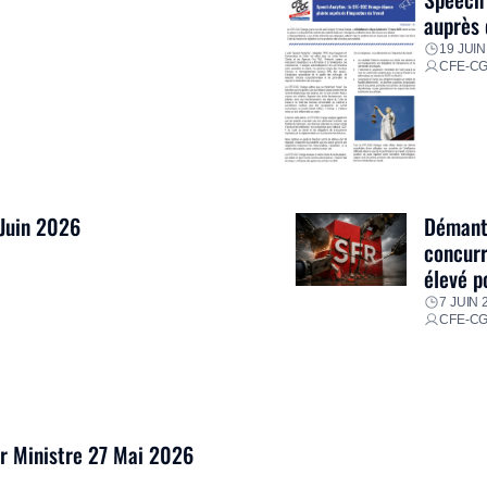
auprès 
19 JUIN
CFE-C
 Juin 2026
Démantè
concurr
élevé p
7 JUIN 
CFE-C
er Ministre 27 Mai 2026