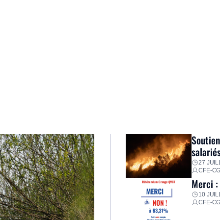
Soutien
salarié
27 JUIL
CFE-C
Merci :
10 JUIL
CFE-C