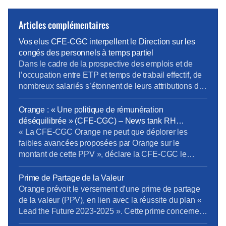
Articles complémentaires
Vos elus CFE-CGC interpellent le Direction sur les
congés des personnels à temps partiel
Dans le cadre de la prospective des emplois et de
l’occupation entre ETP et temps de trabail effectif, de
nombreux salariés s’étonnent de leurs attributions de
jour de congés. En effet pour pouvoir passer en temps
partiel, il est important d’en connaître toutes les règles
Orange : « Une politique de rémunération
RH notamment les conséquences sur la paye, les
déséquilibrée » (CFE-CGC) – News tank RH
ICPC, la […]
management
« La CFE-CGC Orange ne peut que déplorer les
faibles avancées proposées par Orange sur le
montant de cette PPV », déclare la CFE-CGC le
11/05/2026. L’organisation syndicale s’exprime au
sujet du versement d’une PPV, en lien avec la
Prime de Partage de la Valeur
réussite du plan « Lead the Future 2023-2025 ». « La
Orange prévoit le versement d’une prime de partage
CFE-CGC Orange dénonce une nouvelle fois une
de la valeur (PPV), en lien avec la réussite du plan «
politique de rémunération […]
Lead the Future 2023-2025 ». Cette prime concernera
les salariés liés par un contrat de travail (CDI, CDD et