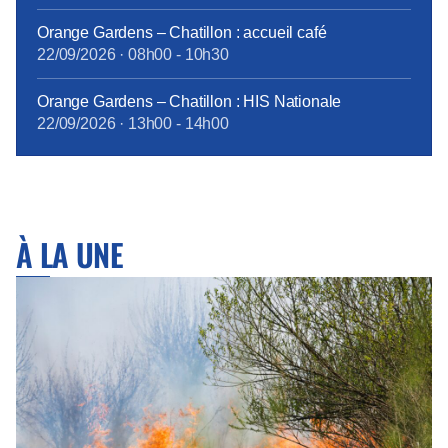
Orange Gardens – Chatillon : accueil café
22/09/2026
·
08h00
-
10h30
Orange Gardens – Chatillon : HIS Nationale
22/09/2026
·
13h00
-
14h00
À LA UNE