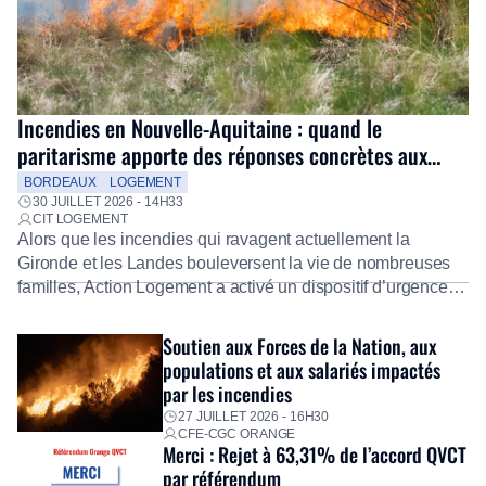
Incendies en Nouvelle-Aquitaine : quand le
paritarisme apporte des réponses concrètes aux
salariés
BORDEAUX
LOGEMENT
30 JUILLET 2026 - 14H33
CIT LOGEMENT
Alors que les incendies qui ravagent actuellement la
Gironde et les Landes bouleversent la vie de nombreuses
familles, Action Logement a activé un dispositif d’urgence
exceptionnel pour accompagner les salariés sinistrés.
Fidèle à sa mission d’utilité sociale, le Groupe mobilise
Soutien aux Forces de la Nation, aux
immédiatement ses équipes afin de proposer un diagnostic
populations et aux salariés impactés
personnalisé, des aides financières pour faire face aux
par les incendies
premières dépenses, […]
27 JUILLET 2026 - 16H30
CFE-CGC ORANGE
Merci : Rejet à 63,31% de l’accord QVCT
par référendum