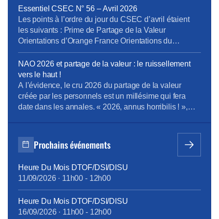
alternants), les fonctionnaires en activité et les
Essentiel CSEC N° 56 – Avril 2026
intérimaires à la date de signature de la décision […]
Les points à l’ordre du jour du CSEC d’avril étaient
les suivants : Prime de Partage de la Valeur
Orientations d’Orange France Orientations du
domaine Boucles Locales et Interventions (BLI)
Orientations de la Direction Entreprises France Projet
NAO 2026 et partage de la valeur : le ruissellement
de cession de Globecast Holding Retrouvez
vers le haut !
L’Essentiel du CSEC d’Avril
A l’évidence, le cru 2026 du partage de la valeur
créée par les personnels est un millésime qui fera
date dans les annales. « 2026, annus horribilis ! »,
telle pourrait être la clameur poussée à l’unisson par
les personnels Orange, malmenés et désabusés face
à une redistribution de la valeur peau de chagrin. Et
Prochains événements
[…]
Heure Du Mois DTOF/DSI/DISU
11/09/2026
·
11h00
-
12h00
Heure Du Mois DTOF/DSI/DISU
16/09/2026
·
11h00
-
12h00