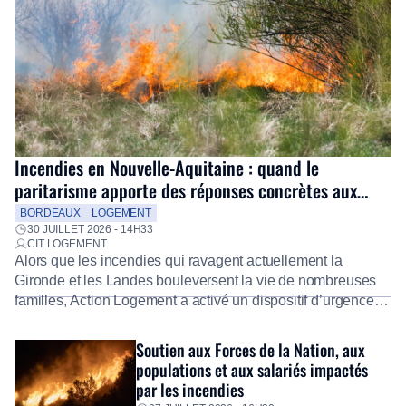
Incendies en Nouvelle-Aquitaine : quand le
paritarisme apporte des réponses concrètes aux
salariés
BORDEAUX
LOGEMENT
30 JUILLET 2026 - 14H33
CIT LOGEMENT
Alors que les incendies qui ravagent actuellement la
Gironde et les Landes bouleversent la vie de nombreuses
familles, Action Logement a activé un dispositif d’urgence
exceptionnel pour accompagner les salariés sinistrés.
Fidèle à sa mission d’utilité sociale, le Groupe mobilise
Soutien aux Forces de la Nation, aux
immédiatement ses équipes afin de proposer un diagnostic
populations et aux salariés impactés
personnalisé, des aides financières pour faire face aux
par les incendies
premières dépenses, […]