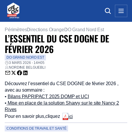
Périmètres
Directions Orange
DO Grand Nord Est
L’ESSENTIEL DU CSE DOGNE DE
FÉVRIER 2026
DO GRAND NORD EST
3 MARS 2026 - 14H05
NORDINE BELGUEBLI
Envoyer par email (nouvelle fenêtre)
Partager sur Twitter (nouvelle fenêtre)
Partager sur Facebook (nouvelle fenêtre)
Partager sur LinkedIn (nouvelle fenêtre)
Découvrez l’essentiel du CSE DOGNE de février 2026 ,
avec au sommaire :
•
Bilans PAPRIPACT 2025 DOMP et UCI
•
Mise en place de la solution Sharvy sur le site Nancy 2
Rives
Pour en savoir plus,cliquez
ici
CONDITIONS DE TRAVAIL ET SANTÉ