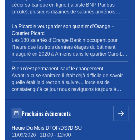
céder sa banque en ligne (la piste BNP Paribas
circule), plusieurs dizaines de salariés amiénois
d’Orange Bank ont cessé le travail, mardi 27 juin
2023, en fin de matinée. […]Mardi 27 juin, plusieurs
La Picardie veut garder son quartier d’Orange –
dizaines de salariés, inquiets du devenir de
Courrier Picard
l’entreprise et du manque d’informations concernant
Les 180 salariés d’Orange Bank n’occupent pour
leur […]
l’heure que les trois derniers étages du bâtiment
inauguré en 2020 à Amiens dans le quartier Gare-La-
Vallée. Sébastien Crozier, président national du
syndicat CFE-CGC d’Orange, était ce jeudi de
Rien n’est permanent, sauf le changement
passage à Amiens pour rencontrer les salariés et
Avant la crise sanitaire il était déjà difficile de savoir
évoquer quelques dossiers locaux. Alors que les
quelle était la direction à suivre… force est de
services et les effectifs […]
constater qu’à ce jour nous naviguons toujours à
vue… dans une mer agitée ! Modèle de Vente pas si
modèle ! Penser le changement plutôt que de
changer le pansement ! Envie d’en savoir davantage
Prochains événements
? […]
Heure Du Mois DTOF/DSI/DISU
11/09/2026
·
11h00
-
12h00