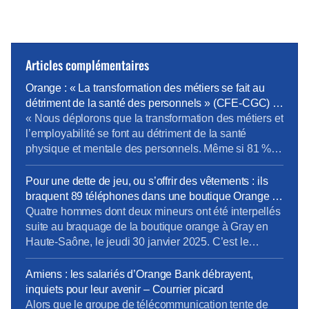
Articles complémentaires
Orange : « La transformation des métiers se fait au
détriment de la santé des personnels » (CFE-CGC) –
News tank RH Management
« Nous déplorons que la transformation des métiers et
l’employabilité se font au détriment de la santé
physique et mentale des personnels. Même si 81 %
des formations portent sur les compétences métier,
force est de constater que notre bassin d’emploi est
Pour une dette de jeu, ou s’offrir des vêtements : ils
“pauvre” en opportunités d’évolution vers les métiers
braquent 89 téléphones dans une boutique Orange –
de l’IA, de la data, du cloud et […]
France 3 région
Quatre hommes dont deux mineurs ont été interpellés
suite au braquage de la boutique orange à Gray en
Haute-Saône, le jeudi 30 janvier 2025. C’est le
second braquage subi par ce magasin. Deux des
malfrats viennent d’être condamnés. Des hommes
Amiens : les salariés d’Orange Bank débrayent,
cagoulés. La scène dure quelques minutes à peine.
inquiets pour leur avenir – Courrier picard
Jeudi 30 janvier vers 10h, quatre individus […]
Alors que le groupe de télécommunication tente de