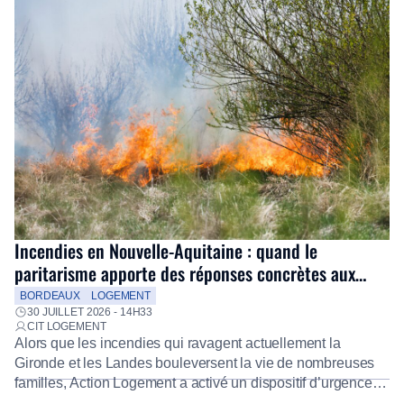
Incendies en Nouvelle-Aquitaine : quand le
paritarisme apporte des réponses concrètes aux
salariés
BORDEAUX
LOGEMENT
30 JUILLET 2026 - 14H33
CIT LOGEMENT
Alors que les incendies qui ravagent actuellement la
Gironde et les Landes bouleversent la vie de nombreuses
familles, Action Logement a activé un dispositif d’urgence
exceptionnel pour accompagner les salariés sinistrés.