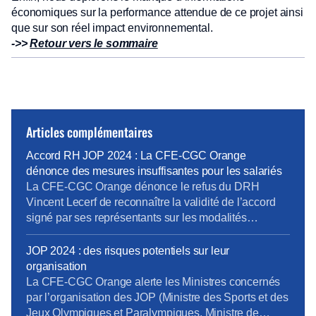
économiques sur la performance attendue de ce projet ainsi
que sur son réel impact environnemental.
->>
Retour vers le sommaire
Articles complémentaires
Accord RH JOP 2024 : La CFE-CGC Orange
dénonce des mesures insuffisantes pour les salariés
La CFE-CGC Orange dénonce le refus du DRH
Vincent Lecerf de reconnaître la validité de l’accord
signé par ses représentants sur les modalités
d’accompagnement RH des salariés dans le cadre
des Jeux Olympiques de Paris 2024. Ce refus met en
JOP 2024 : des risques potentiels sur leur
péril la mise en œuvre de ces mesures et menace le
organisation
bon déroulement des Jeux, […]
La CFE-CGC Orange alerte les Ministres concernés
par l’organisation des JOP (Ministre des Sports et des
Jeux Olympiques et Paralympiques, Ministre de