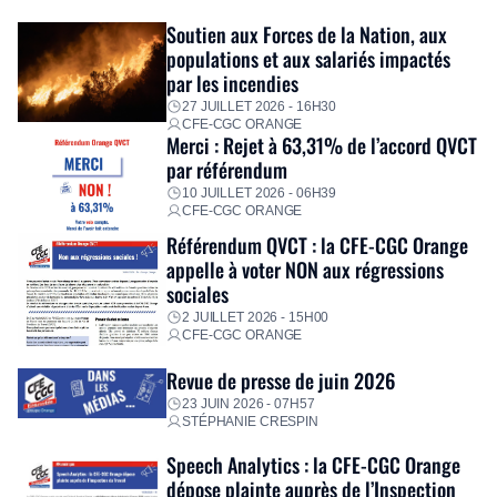
Fidèle à sa mission d’utilité sociale, le Groupe mobilise
Soutien aux Forces de la Nation, aux
immédiatement ses équipes afin de proposer un diagnostic
populations et aux salariés impactés
personnalisé, des aides financières pour faire face aux
par les incendies
premières dépenses, […]
27 JUILLET 2026 - 16H30
CFE-CGC ORANGE
Merci : Rejet à 63,31% de l’accord QVCT
par référendum
10 JUILLET 2026 - 06H39
CFE-CGC ORANGE
Référendum QVCT : la CFE-CGC Orange
appelle à voter NON aux régressions
sociales
2 JUILLET 2026 - 15H00
CFE-CGC ORANGE
Revue de presse de juin 2026
23 JUIN 2026 - 07H57
STÉPHANIE CRESPIN
Speech Analytics : la CFE-CGC Orange
dépose plainte auprès de l’Inspection