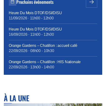
Prochains événements
contrôlant et bride l’autonomie des équipes. Les […]
Heure Du Mois DTOF/DSI/DISU
11/09/2026
·
11h00
-
12h00
Heure Du Mois DTOF/DSI/DISU
16/09/2026
·
11h00
-
12h00
Orange Gardens – Chatillon : accueil café
22/09/2026
·
08h00
-
10h30
Orange Gardens – Chatillon : HIS Nationale
22/09/2026
·
13h00
-
14h00
À LA UNE