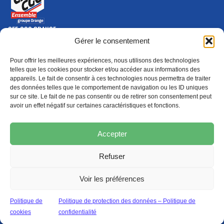
CFE-CGC ORANGE
10-12 rue Saint Amand, 75015 Paris Cedex 15
Gérer le consentement
(nouvelle fenêtre)
Nous contacter
Pour offrir les meilleures expériences, nous utilisons des technologies
01 46 79 28 74
telles que les cookies pour stocker et/ou accéder aux informations des
appareils. Le fait de consentir à ces technologies nous permettra de traiter
S'ABONNER
ADHÉRER
des données telles que le comportement de navigation ou les ID uniques
(NOUVELLE FENÊTRE)
sur ce site. Le fait de ne pas consentir ou de retirer son consentement peut
avoir un effet négatif sur certaines caractéristiques et fonctions.
Épargne
Formation
(nouvelle fenêtre)
(nouvelle fenêtre)
Accepter
Refuser
MENTIONS LÉGALES
PROTECTION DES DONNÉES
POLITIQUE DE COOKIES
Voir les préférences
© 2026 CFE-CGC Orange
Politique de
Politique de protection des données – Politique de
cookies
confidentialité