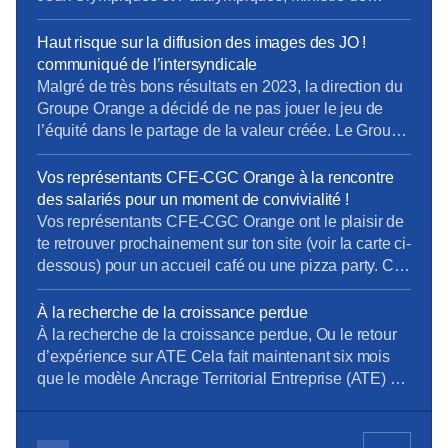
l’Intérieur, Ministre de l’Economie et des Finance) et
leur adresse un courrier sur la politique actuelle
Haut risque sur la diffusion des images des JO !
d’Orange en matière de : – délocalisation, – PDV, –
communiqué de l’intersyndicale
recours à la sous-traitance, – congés des […]
Malgré de très bons résultats en 2023, la direction du
Groupe Orange a décidé de ne pas jouer le jeu de
l’équité dans le partage de la valeur créée. Le Groupe
a dégagé près de 3 milliards d’euros de résultat net.
La direction en distribue près de 65% aux
Vos représentants CFE-CGC Orange à la rencontre
actionnaires et seulement 3% à l’augmentation […]
des salariés pour un moment de convivialité !
Vos représentants CFE-CGC Orange ont le plaisir de
te retrouver prochainement sur ton site (voir la carte ci-
dessous) pour un accueil café ou une pizza party. Ce
sera un moment de convivialité, d’échange et de
partage entre collègues. Au plaisir de vous retrouver
À la recherche de la croissance perdue
dès le mois de septembre !
À la recherche de la croissance perdue, Ou le retour
d’expérience sur ATE Cela fait maintenant six mois
que le modèle Ancrage Territorial Entreprise (ATE) est
en place chez Orange SA, et les principaux
indicateurs hors chiffre d’affaires qui sont remontés
sont trompeurs. Le management est devenu hyper