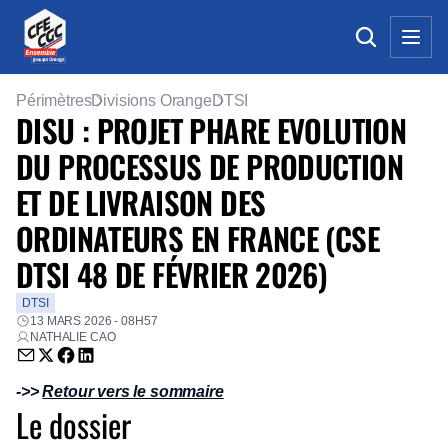
Périmètres
Divisions Orange
DTSI
DISU : PROJET PHARE EVOLUTION
DU PROCESSUS DE PRODUCTION
ET DE LIVRAISON DES
ORDINATEURS EN FRANCE (CSE
DTSI 48 DE FÉVRIER 2026)
DTSI
13 MARS 2026 - 08H57
NATHALIE CAO
Envoyer par email (nouvelle fenêtre)
Partager sur Twitter (nouvelle fenêtre)
Partager sur Facebook (nouvelle fenêtre)
Partager sur LinkedIn (nouvelle fenêtre)
->>
Retour vers le sommaire
Le dossier