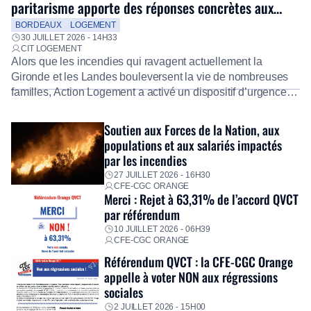
paritarisme apporte des réponses concrètes aux
salariés
BORDEAUX
LOGEMENT
30 JUILLET 2026 - 14H33
CIT LOGEMENT
Alors que les incendies qui ravagent actuellement la
Gironde et les Landes bouleversent la vie de nombreuses
familles, Action Logement a activé un dispositif d’urgence
exceptionnel pour accompagner les salariés sinistrés.
Fidèle à sa mission d’utilité sociale, le Groupe mobilise
Soutien aux Forces de la Nation, aux
immédiatement ses équipes afin de proposer un diagnostic
populations et aux salariés impactés
personnalisé, des aides financières pour faire face aux
par les incendies
premières dépenses, […]
27 JUILLET 2026 - 16H30
CFE-CGC ORANGE
Merci : Rejet à 63,31% de l’accord QVCT
par référendum
10 JUILLET 2026 - 06H39
CFE-CGC ORANGE
Référendum QVCT : la CFE-CGC Orange
appelle à voter NON aux régressions
sociales
2 JUILLET 2026 - 15H00