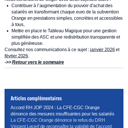
Contribuer à l’augmentation du pouvoir d’achat des
salariés en transformant chaque euro de la subvention
Orange en prestations simples, concrètes et accessibles
à tous,
Mettre en place le Tableau Magique pour une gestion
simplifiée des ASC et une redistribution transparente et
plus généreuse.
Consultez nos communications à ce sujet :
janvier 2026
et
février 2026
.
->>
Retour vers le sommaire
Articles complémentaires
Accord RH JOP 2024 : La CFE-CGC Orange
dénonce des mesures insuffisantes pour les salariés
La CFE-CGC Orange dénonce le refus du DRH
Vincent Lecerf de reconnaître la validité de l’accord