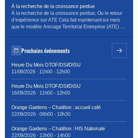
partage entre collègues. Au plaisir de vous retrouver
À la recherche de la croissance perdue
dès le mois de septembre !
À la recherche de la croissance perdue, Ou le retour
d’expérience sur ATE Cela fait maintenant six mois
que le modèle Ancrage Territorial Entreprise (ATE) est
en place chez Orange SA, et les principaux
indicateurs hors chiffre d’affaires qui sont remontés
sont trompeurs. Le management est devenu hyper
Prochains événements
contrôlant et bride l’autonomie des équipes. Les […]
Heure Du Mois DTOF/DSI/DISU
11/09/2026
·
11h00
-
12h00
Heure Du Mois DTOF/DSI/DISU
16/09/2026
·
11h00
-
12h00
Orange Gardens – Chatillon : accueil café
22/09/2026
·
08h00
-
10h30
Orange Gardens – Chatillon : HIS Nationale
22/09/2026
·
13h00
-
14h00