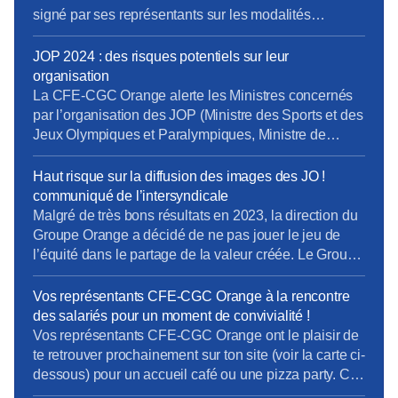
signé par ses représentants sur les modalités
d’accompagnement RH des salariés dans le cadre
des Jeux Olympiques de Paris 2024. Ce refus met en
JOP 2024 : des risques potentiels sur leur
péril la mise en œuvre de ces mesures et menace le
organisation
bon déroulement des Jeux, […]
La CFE-CGC Orange alerte les Ministres concernés
par l’organisation des JOP (Ministre des Sports et des
Jeux Olympiques et Paralympiques, Ministre de
l’Intérieur, Ministre de l’Economie et des Finance) et
leur adresse un courrier sur la politique actuelle
Haut risque sur la diffusion des images des JO !
d’Orange en matière de : – délocalisation, – PDV, –
communiqué de l’intersyndicale
recours à la sous-traitance, – congés des […]
Malgré de très bons résultats en 2023, la direction du
Groupe Orange a décidé de ne pas jouer le jeu de
l’équité dans le partage de la valeur créée. Le Groupe
a dégagé près de 3 milliards d’euros de résultat net.
La direction en distribue près de 65% aux
Vos représentants CFE-CGC Orange à la rencontre
actionnaires et seulement 3% à l’augmentation […]
des salariés pour un moment de convivialité !
Vos représentants CFE-CGC Orange ont le plaisir de
te retrouver prochainement sur ton site (voir la carte ci-
dessous) pour un accueil café ou une pizza party. Ce
sera un moment de convivialité, d’échange et de