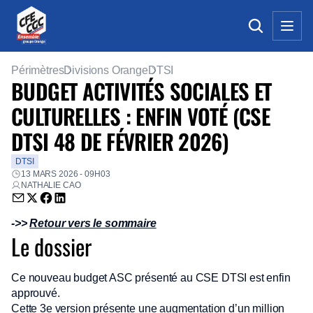
Périmètres
Divisions Orange
DTSI
BUDGET ACTIVITÉS SOCIALES ET
CULTURELLES : ENFIN VOTÉ (CSE
DTSI 48 DE FÉVRIER 2026)
DTSI
13 MARS 2026 - 09H03
NATHALIE CAO
Envoyer par email (nouvelle fenêtre)
Partager sur Twitter (nouvelle fenêtre)
Partager sur Facebook (nouvelle fenêtre)
Partager sur LinkedIn (nouvelle fenêtre)
->>
Retour vers le sommaire
Le dossier
Ce nouveau budget ASC présenté au CSE DTSI est enfin
approuvé.
Cette 3e version présente une augmentation d’un million