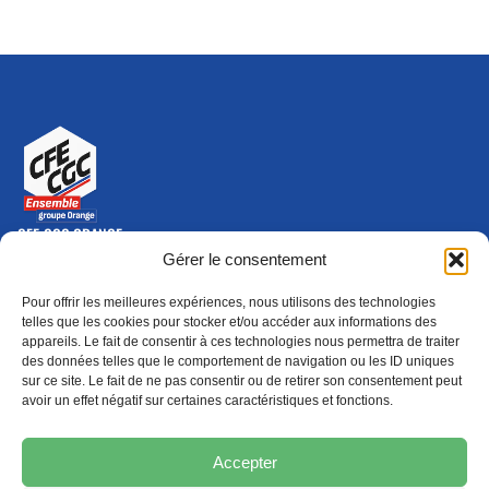
CFE-CGC ORANGE
10-12 rue Saint Amand, 75015 Paris Cedex 15
Gérer le consentement
(nouvelle fenêtre)
Nous contacter
Pour offrir les meilleures expériences, nous utilisons des technologies
01 46 79 28 74
telles que les cookies pour stocker et/ou accéder aux informations des
appareils. Le fait de consentir à ces technologies nous permettra de traiter
S'ABONNER
ADHÉRER
des données telles que le comportement de navigation ou les ID uniques
(NOUVELLE FENÊTRE)
sur ce site. Le fait de ne pas consentir ou de retirer son consentement peut
avoir un effet négatif sur certaines caractéristiques et fonctions.
Épargne
Formation
(nouvelle fenêtre)
(nouvelle fenêtre)
Accepter