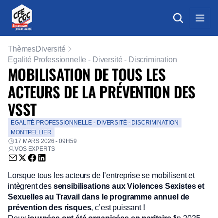
Thèmes
Diversité
Egalité Professionnelle - Diversité - Discrimination
MOBILISATION DE TOUS LES
ACTEURS DE LA PRÉVENTION DES
VSST
EGALITÉ PROFESSIONNELLE - DIVERSITÉ - DISCRIMINATION
MONTPELLIER
17 MARS 2026 - 09H59
VOS EXPERTS
Envoyer par email (nouvelle fenêtre)
Partager sur Twitter (nouvelle fenêtre)
Partager sur Facebook (nouvelle fenêtre)
Partager sur LinkedIn (nouvelle fenêtre)
Lorsque tous les acteurs de l’entreprise se mobilisent et
intègrent des
sensibilisations aux Violences Sexistes et
Sexuelles au Travail dans le programme annuel de
prévention des risques
, c’est puissant !