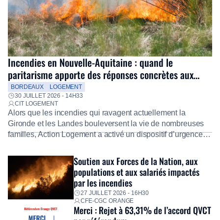
Incendies en Nouvelle-Aquitaine : quand le
paritarisme apporte des réponses concrètes aux
salariés
BORDEAUX
LOGEMENT
30 JUILLET 2026 - 14H33
CIT LOGEMENT
Alors que les incendies qui ravagent actuellement la
Gironde et les Landes bouleversent la vie de nombreuses
familles, Action Logement a activé un dispositif d’urgence
exceptionnel pour accompagner les salariés sinistrés.
Fidèle à sa mission d’utilité sociale, le Groupe mobilise
Soutien aux Forces de la Nation, aux
immédiatement ses équipes afin de proposer un diagnostic
populations et aux salariés impactés
personnalisé, des aides financières pour faire face aux
par les incendies
premières dépenses, […]
27 JUILLET 2026 - 16H30
CFE-CGC ORANGE
Merci : Rejet à 63,31% de l’accord QVCT