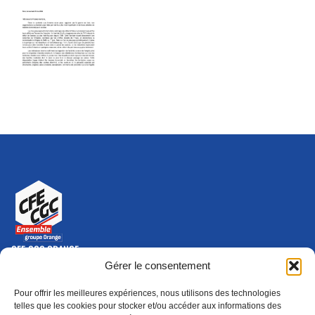
CFE-CGC ORANGE
10-12 rue Saint Amand, 75015 Paris Cedex 15
Gérer le consentement
(nouvelle fenêtre)
Nous contacter
Pour offrir les meilleures expériences, nous utilisons des technologies
01 46 79 28 74
telles que les cookies pour stocker et/ou accéder aux informations des