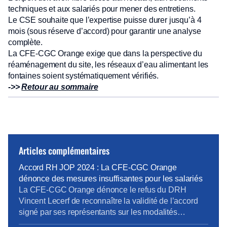
techniques et aux salariés pour mener des entretiens.
Le CSE souhaite que l’expertise puisse durer jusqu’à 4
mois (sous réserve d’accord) pour garantir une analyse
complète.
La CFE-CGC Orange exige que dans la perspective du
réaménagement du site, les réseaux d’eau alimentant les
fontaines soient systématiquement vérifiés.
->>
Retour au sommaire
Articles complémentaires
Accord RH JOP 2024 : La CFE-CGC Orange
dénonce des mesures insuffisantes pour les salariés
La CFE-CGC Orange dénonce le refus du DRH
Vincent Lecerf de reconnaître la validité de l’accord
signé par ses représentants sur les modalités
d’accompagnement RH des salariés dans le cadre