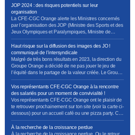
des Jeux Olympiques de Paris 2024. Ce refus met en
JOP 2024 : des risques potentiels sur leur
péril la mise en œuvre de ces mesures et menace le
organisation
bon déroulement des Jeux, […]
La CFE-CGC Orange alerte les Ministres concernés
par l’organisation des JOP (Ministre des Sports et des
Jeux Olympiques et Paralympiques, Ministre de
l’Intérieur, Ministre de l’Economie et des Finance) et
leur adresse un courrier sur la politique actuelle
Haut risque sur la diffusion des images des JO !
d’Orange en matière de : – délocalisation, – PDV, –
communiqué de l’intersyndicale
recours à la sous-traitance, – congés des […]
Malgré de très bons résultats en 2023, la direction du
Groupe Orange a décidé de ne pas jouer le jeu de
l’équité dans le partage de la valeur créée. Le Groupe
a dégagé près de 3 milliards d’euros de résultat net.
La direction en distribue près de 65% aux
Vos représentants CFE-CGC Orange à la rencontre
actionnaires et seulement 3% à l’augmentation […]
des salariés pour un moment de convivialité !
Vos représentants CFE-CGC Orange ont le plaisir de
te retrouver prochainement sur ton site (voir la carte ci-
dessous) pour un accueil café ou une pizza party. Ce
sera un moment de convivialité, d’échange et de
partage entre collègues. Au plaisir de vous retrouver
À la recherche de la croissance perdue
dès le mois de septembre !
À la recherche de la croissance perdue, Ou le retour