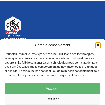
CFE-CGC ORANGE
10-12 rue Saint Amand, 75015 Paris Cedex 15
Gérer le consentement
(nouvelle fenêtre)
Nous contacter
Pour offrir les meilleures expériences, nous utilisons des technologies
01 46 79 28 74
telles que les cookies pour stocker et/ou accéder aux informations des
appareils. Le fait de consentir à ces technologies nous permettra de traiter
S'ABONNER
ADHÉRER
des données telles que le comportement de navigation ou les ID uniques
(NOUVELLE FENÊTRE)
sur ce site. Le fait de ne pas consentir ou de retirer son consentement peut
avoir un effet négatif sur certaines caractéristiques et fonctions.
Épargne
Formation
(nouvelle fenêtre)
(nouvelle fenêtre)
Accepter
Refuser
MENTIONS LÉGALES
PROTECTION DES DONNÉES