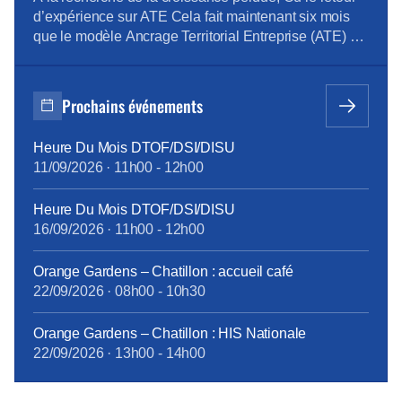
d’expérience sur ATE Cela fait maintenant six mois
que le modèle Ancrage Territorial Entreprise (ATE) est
en place chez Orange SA, et les principaux
indicateurs hors chiffre d’affaires qui sont remontés
sont trompeurs. Le management est devenu hyper
Prochains événements
contrôlant et bride l’autonomie des équipes. Les […]
Heure Du Mois DTOF/DSI/DISU
11/09/2026
·
11h00
-
12h00
Heure Du Mois DTOF/DSI/DISU
16/09/2026
·
11h00
-
12h00
Orange Gardens – Chatillon : accueil café
22/09/2026
·
08h00
-
10h30
Orange Gardens – Chatillon : HIS Nationale
22/09/2026
·
13h00
-
14h00