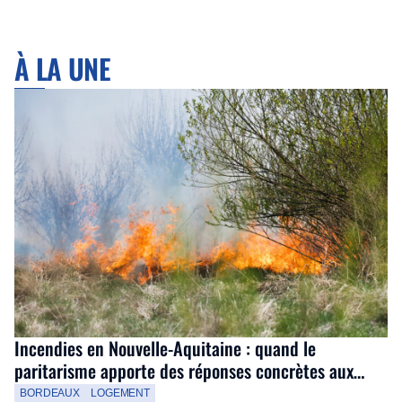
À LA UNE
Incendies en Nouvelle-Aquitaine : quand le
paritarisme apporte des réponses concrètes aux
salariés
BORDEAUX
LOGEMENT