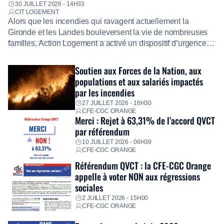
30 JUILLET 2026 - 14H33
CIT LOGEMENT
Alors que les incendies qui ravagent actuellement la
Gironde et les Landes bouleversent la vie de nombreuses
familles, Action Logement a activé un dispositif d’urgence
exceptionnel pour accompagner les salariés sinistrés.
Fidèle à sa mission d’utilité sociale, le Groupe mobilise
Soutien aux Forces de la Nation, aux
immédiatement ses équipes afin de proposer un diagnostic
populations et aux salariés impactés
personnalisé, des aides financières pour faire face aux
par les incendies
premières dépenses, […]
27 JUILLET 2026 - 16H30
CFE-CGC ORANGE
Merci : Rejet à 63,31% de l’accord QVCT
par référendum
10 JUILLET 2026 - 06H39
CFE-CGC ORANGE
Référendum QVCT : la CFE-CGC Orange
appelle à voter NON aux régressions
sociales
2 JUILLET 2026 - 15H00
CFE-CGC ORANGE